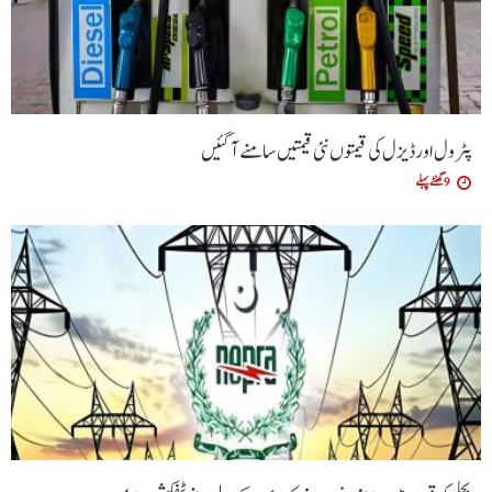
پٹرول اور ڈیزل کی قیمتوں نئی قیمتیں سامنے آگئیں
9 گھنٹے پہلے