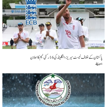
پاکستان کے خلاف ٹیسٹ سیریز، انگلینڈ کی 16 رکنی ٹیم کا اعلان
1 دن پہلے