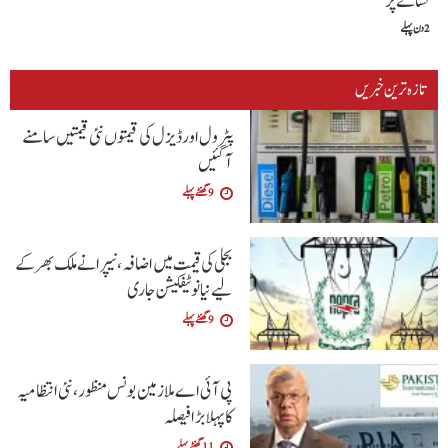
نشانے پر
2 دن پہلے
تازہ ترین خبریں
پٹرول اور ڈیزل کی قیمتوں نئی قیمتیں سامنے
آگئیں
9 گھنٹے پہلے
بجلی کی قیمت میں اضافہ، نیپرا نے ملک بھر کے
لیے نیا نوٹیفکیشن جاری
9 گھنٹے پہلے
پی آئی اے ملازمین بونس منظور، نئی انتظامیہ
کا پہلا بڑا فیصلہ
11 گھنٹے پہلے