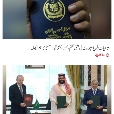
تاحیات بلیو پاسپورٹ کی شق ختم، خیبر پختونخوا اسمبلی کا اہم فیصلہ
14 گھنٹے پہلے