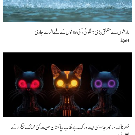
بارشوں سے متعلق بڑی پیشگوئی، کئی علاقوں کے لیے الرٹ جاری
1 دن پہلے
خطرناک سائبر جاسوسی نیٹ ورک بے نقاب، پاکستان سمیت کئی ممالک ہیکرز کے