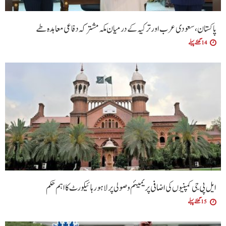
پاکستان، سعودی عرب اور ترکیہ کے درمیان مکہ مشترکہ دفاعی معاہدہ طے
14 گھنٹے پہلے
ایل پی جی کمپنیوں کی اضافی پریمیئم وصولی پر لاہور ہائیکورٹ کا اہم حکم
15 گھنٹے پہلے