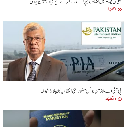
بجلی کی قیمت میں اضافہ، نیپرا نے ملک بھر کے لیے نیا نوٹیفکیشن جاری
9 گھنٹے پہلے
پی آئی اے ملازمین بونس منظور، نئی انتظامیہ کا پہلا بڑا فیصلہ
11 گھنٹے پہلے