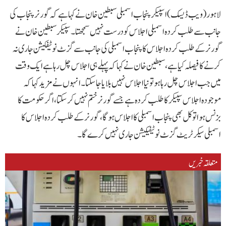
لاہور(ویب ڈیسک) اسپیکر پنجاب اسمبلی سبطین خان نے کہا ہے کہ گورنر پنجاب کی
جانب سے طلب کردہ اسمبلی اجلاس کو درست نہیں سمجھتا۔سپیکر سبطین خان نے
گورنر کے طلب کردہ اجلاس کا پنجاب اسمبلی کی جانب سے گزٹ نوٹیفکیشن جاری نہ
کرنے کا فیصلہ کیا ہے، سبطین خان نے کہا کہ پہلے ہی اجلاس چل رہا ہے ایک وقت
میں جب اجلاس چل رہا ہو تو نیا اجلاس نہیں بلایا جا سکتا۔انہوں نے مزید کہا کہ
موجودہ اجلاس سپیکر کا طلب کردہ ہے جسے گورنر ختم نہیں کرسکتا، اگر حکومت کا
بزنس ہوا تو کل بھی پنجاب اسمبلی کا اجلاس ہو گا، گورنر کے طلب کردہ اجلاس کا
اسمبلی سیکرٹریٹ گزٹ نوٹیفیکیشن جاری نہیں کرے گا۔
متعلقہ خبریں