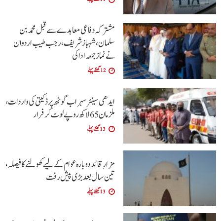
مشترکہ دفاعی معاہدے سے قبل محمد بن
سلمان، شہباز شریف ، رجب طیب اردوان
نے نماز جمعہ ادا کی
12 گھنٹے پہلے
ایدھی سینٹر سہراب گوٹھ پر ڈکیتی کی واردات،
ملزمان 65 لاکھ روپے لوٹ کر فرار
13 گھنٹے پہلے
مزارِ قائد دوبارہ عوام کے لیے کھولنے کا فیصلہ،
تین سال بعد بڑی پیش رفت
13 گھنٹے پہلے