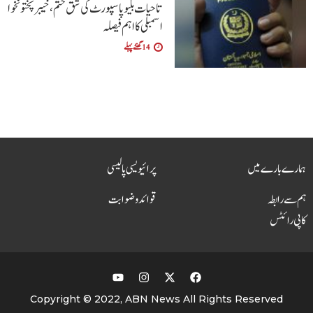
تاحیات بلیو پاسپورٹ کی شق ختم، خیبر پختونخوا
اسمبلی کا اہم فیصلہ
14 گھنٹے پہلے
ہمارے بارے میں
پرائیویسی پالیسی
ہم سے رابطہ
قوائد و ضوابت
کاپی رائٹس
Copyright © 2022, ABN News All Rights Reserved