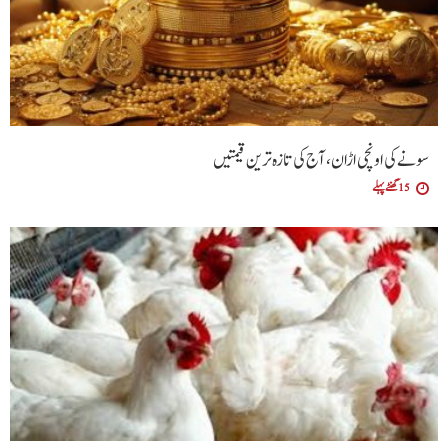
سونے کی اونچی اڑان، آج کی تازہ ترین قیمتیں
15 گھنٹے پہلے