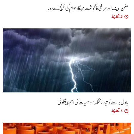
مٹن، بیف اور مرغی کا گوشت مہنگا، عوام کی پہنچ سے دور
15 گھنٹے پہلے
بادل برسنے کو تیار، محکمہ موسمیات کی اہم پیشگوئی
15 گھنٹے پہلے