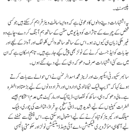
پلیسمنٹ۔
یہ اشتہارات دینے والوں کا دعویٰ ہے کہ وہ ایسا سافٹ ویئر فراہم کرسکتے ہیں جو کسی
شخص کے چہرے کے تاثرات کو ویڈیو میں متن کے ساتھ ہم آہنگ کر دے، چاہے وہ
غیر ملکی زبان ہی کیوں نہ ہو۔ اس کے ساتھ ساتھ وائس کلوننگ اور آواز کے لہجے اور
جذبات کو ایڈجسٹ کرنے کے ٹولز بھی پیش کیے جا رہے ہیں۔ تاہم امکان ہے کہ ان
میں سے کئی اشتہارات صرف دھوکہ دہی کے لیے دیے گئے ہوں۔
سائبر سکیورٹی ایکسپرٹ اور ٹرینر محمد اسدالرحمٰن نے اس حوالے سے بات کرتے
ہوئے کہا کہ“ڈیپ فیک ٹیکنالوجی اداروں اور افراد دونوں کے لیے بڑھتا ہوا خطرہ
ہے۔ مالی دھوکہ دہی، ساکھ کو نقصان، ڈیٹا لیک اور مارکیٹ میں عدم استحکام جیسے
خطرات کمپنیوں کے لیے شدید ہیں۔ ذاتی سطح پر یہ فراڈ، شناخت کی چوری، بلیک
میلنگ اور کیریئر کو تباہ کرنے کے لیے استعمال ہو سکتی ہے۔ اس چیلنج سے نمٹنے کے
لیے آگاہی، مؤثر ویری فیکیشن، اے آئی بیسڈ ڈیٹیکشن ٹولز اور حکومتی پالیسی