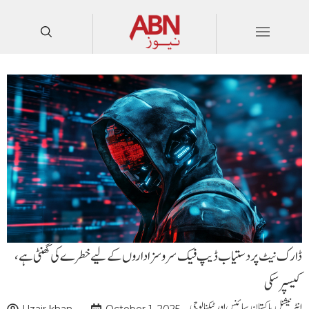
ڈارک نیٹ پر دستیاب ڈیپ فیک سروسز اداروں کے لیے خطرے کی گھنٹی ہے،
کیسپرسکی
انٹرنیشنل
,
پاکستان
,
سائنس اور ٹیکنالوجی