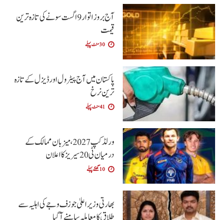
آج بروز اتوار 9 اگست سونے کی تازہ ترین
قیمت
30 منٹ پہلے
پاکستان میں آج پیٹرول اور ڈیزل کے تازہ
ترین نرخ
41 منٹ پہلے
ورلڈ کپ 2027، میزبان ممالک کے
درمیان ٹی20 سیریز کا اعلان
10 گھنٹے پہلے
بھارتی وزیراعلیٰ جوزف وجے کی اہلیہ سے
طلاق کا معاملہ سامنے آگیا