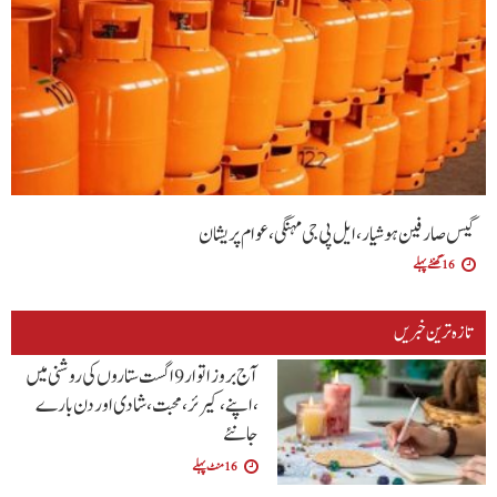
گیس صارفین ہوشیار، ایل پی جی مہنگی، عوام پریشان
16 گھنٹے پہلے
تازہ ترین خبریں
آج بروز اتوار9 اگست ستاروں کی روشنی میں
،اپنے،کیرئر،محبت ،شادی اور دن بارے
جانئے
16 منٹ پہلے