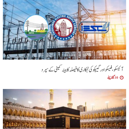
آئیسکو، فیسکو اور گیپکو کی نجکاری کا فیصلہ کابینہ کمیٹی کے سپرد
10 گھنٹے پہلے