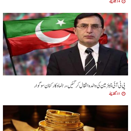
14 گھنٹے پہلے
پی ٹی آئی چیئرمین کی والدہ انتقال کرگئیں، رہنما و کارکنان سوگوار
15 گھنٹے پہلے