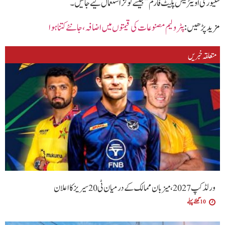
سکیورٹی اویئرنیس پلیٹ فارم” جیسے ٹولز استعمال کیے جائیں۔
مزید پڑھیں :
پٹرولیم مصنوعات کی قیمتوں میں اضافہ،جا نئے کتنا ہوا
متعلقہ خبریں
ورلڈ کپ 2027، میزبان ممالک کے درمیان ٹی20 سیریز کا اعلان
10 گھنٹے پہلے