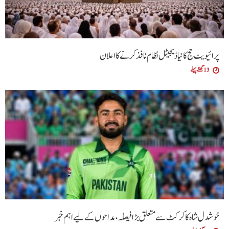
پرائیویٹ حج کا نیا ڈیجیٹل نظام نافذ کرنے کا اعلان
13 گھنٹے پہلے
خوشدل شاہ کا کرکٹ سے متعلق بڑا فیصلہ، مداحوں کے لیے اہم خبر