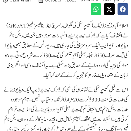
Uzair khan
October 1, 2025
اسلام آباد( نیوز ڈیسک )کیسپرسکی کی گلوبل ریسرچ اینڈ اینالیسز ٹیم (GReAT)
نے انکشاف کیا ہے کہ ڈارک نیٹ پر ایسے اشتہارات موجود ہیں جن میں ریئل ٹائم
ویڈیو اور آڈیو ڈیپ فیک سروسز پیش کی جارہی ہیں۔ رپورٹس کے مطابق جعلی ویڈیوز
کی قیمت صرف 50 ڈالر جبکہ جعلی آڈیو میسجز کی قیمت 30 ڈالر سے شروع ہوتی ہے، جو
مواد کی پیچیدگی اور دورانیے کے مطابق بڑھ سکتی ہے۔ یہ انکشاف روسی اور انگریزی
زبان کے متعدد پلیٹ فارمز کا تجزیہ کرنے کے بعد کیا گیا۔
اس سے قبل کیسپرسکی نے نشاندہی کی تھی کہ ڈارک نیٹ پر ڈیپ فیک ویڈیوز بنانے
کی خدمات فی منٹ 300 ڈالر سے 20 ہزار ڈالر تک دستیاب تھیں۔ تاہم موجودہ
خدمات ریئل ٹائم میں انتہائی کم قیمت پر جعلی آڈیو اور ویڈیو بنانے کی صلاحیت فراہم
کرتی ہیں۔ اشتہارات میں مختلف آپشنز شامل ہیں، جیسے ویڈیو کالز کے دوران ریئل ٹائم
فیس سوآپنگ، ویری فیکیشن کے لیے چہرہ تبدیل کرنا، اور ڈیوائسز پر کیمرہ فیڈ ری