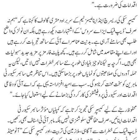
اقدامات کی ضرورت ہے۔”
کیسپرسکی کی ریسرچ اینڈ اینالیسز ٹیم کے سربراہ دمتری گالوف کا کہنا ہے کہ“ہم نہ
صرف ’ڈیپ فیک ایز اے سروس‘ کے اشتہارات دیکھ رہے ہیں بلکہ ان ٹولز کی واضح
طلب بھی سامنے آ رہی ہے۔ بد نیت عناصر اے آئی کے ساتھ تجربات کر رہے ہیں
اور اسے اپنے مقاصد میں شامل کر رہے ہیں۔ کچھ پلیٹ فارمز پر مزید جدید سہولیات
بھی ہیں۔ اگرچہ یہ ٹیکنالوجیز بنیادی طور پر نئے سائبر خطرات نہیں لاتیں، لیکن یہ
حملہ آوروں کی صلاحیتوں کو نمایاں طور پر بڑھا سکتی ہیں۔ اس تناظر میں سائبر سکیورٹی
ماہرین کو سخت محنت کرنا ہوگی۔ سب سے امید افزا راستہ یہی ہے کہ اے آئی کو دفاعی
اقدامات اور سکیورٹی پروفیشنلز کی کارکردگی بڑھانے کے لیے استعمال کیا جائے۔”
محفوظ رہنے کے لیے کیسپرسکی تجویز کرتا ہے کہ کمپنیاں مؤثر سائبر سکیورٹی
اقدامات اپنائیں، صرف حفاظتی سلوشنز ہی نہیں بلکہ ماہر آئی ٹی اسٹاف بھی رکھیں۔
ڈیپ فیک کے خطرات سے آگاہی، ملازمین کی تربیت، اور کیسپرسکی کے ”آٹومیٹڈ