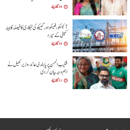
10 گھنٹے پہلے
آئیسکو، فیسکو اور گیپکو کی نجکاری کا فیصلہ کابینہ
کمیٹی کے سپرد
10 گھنٹے پہلے
شکیب الحسن پر پابندی عائد، وزیر کھیل نے
اہم وجہ بیان کر دی
11 گھنٹے پہلے