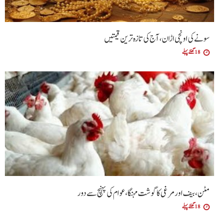
سونے کی اونچی اڑان، آج کی تازہ ترین قیمتیں
18 گھنٹے پہلے
مٹن، بیف اور مرغی کا گوشت مہنگا، عوام کی پہنچ سے دور
18 گھنٹے پہلے