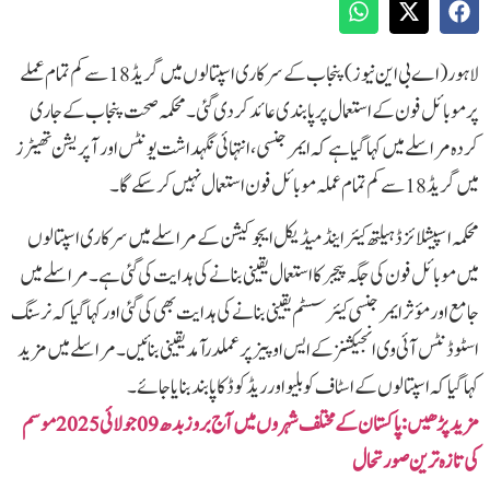
لاہور(اے بی این نیوز)پنجاب کے سرکاری اسپتالوں میں گریڈ18 سے کم تمام عملے
پر موبائل فون کے استعمال پر پابندی عائد کر دی گئی۔محکمہ صحت پنجاب کے جاری
کردہ مراسلے میں کہا گیا ہے کہ ایمرجنسی،انتہائی نگہداشت یونٹس اور آپریشن تھیٹرز
میں گریڈ18 سے کم تمام عملہ موبائل فون استعمال نہیں کر سکے گا۔
محکمہ اسپیشلائزڈ ہیلتھ کیئر اینڈ میڈیکل ایجوکیشن کے مراسلے میں سرکاری اسپتالوں
میں موبائل فون کی جگہ پیجر کا استعمال یقینی بنانے کی ہدایت کی گئی ہے۔مراسلے میں
جامع اور مؤثر ایمرجنسی کیئر سسٹم یقینی بنانے کی ہدایت بھی کی گئی اور کہا گیا کہ نرسنگ
اسٹوڈنٹس آئی وی انجیکشنز کے ایس او پیز پر عملدرآمد یقینی بنائیں۔مراسلےمیں مزید
کہا گیاکہ اسپتالوں کے اسٹاف کو بلیو اور ریڈ کوڈ کا پابند بنایا جائے۔
مزید پڑھیں: پاکستان کے مختلف شہروں میں آج بروزبدھ09 جولائی 2025 موسم
کی تازہ ترین صورتحال