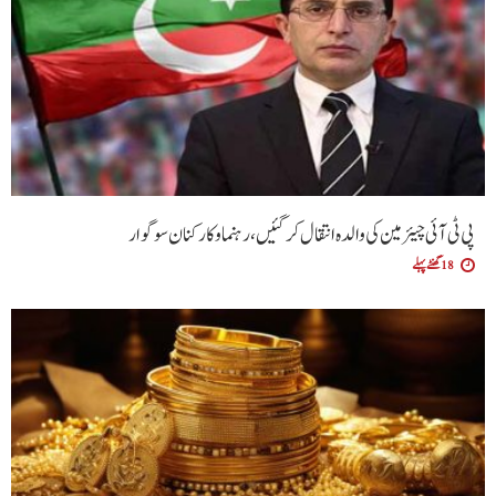
پی ٹی آئی چیئرمین کی والدہ انتقال کرگئیں، رہنما و کارکنان سوگوار
18 گھنٹے پہلے