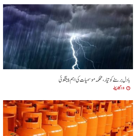
بادل برسنے کو تیار، محکمہ موسمیات کی اہم پیشگوئی
18 گھنٹے پہلے