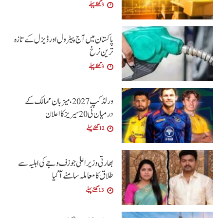
3 گھنٹے پہلے
پاکستان میں آج پیٹرول اور ڈیزل کے تازہ
ترین نرخ
3 گھنٹے پہلے
ورلڈ کپ 2027، میزبان ممالک کے
درمیان ٹی20 سیریز کا اعلان
12 گھنٹے پہلے
بھارتی وزیراعلیٰ جوزف وجے کی اہلیہ سے
طلاق کا معاملہ سامنے آگیا
13 گھنٹے پہلے