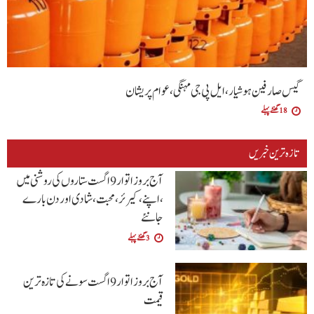
گیس صارفین ہوشیار، ایل پی جی مہنگی، عوام پریشان
18 گھنٹے پہلے
تازہ ترین خبریں
آج بروز اتوار9 اگست ستاروں کی روشنی میں
،اپنے،کیرئر،محبت ،شادی اور دن بارے
جانئے
3 گھنٹے پہلے
آج بروز اتوار 9 اگست سونے کی تازہ ترین
قیمت