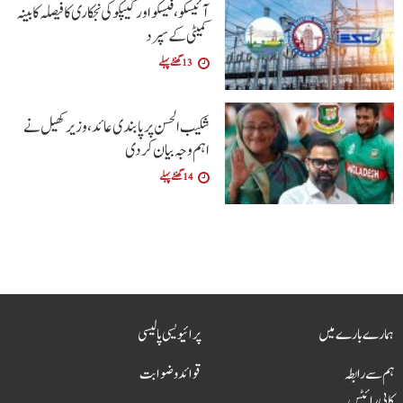
آئیسکو، فیسکو اور گیپکو کی نجکاری کا فیصلہ کابینہ
کمیٹی کے سپرد
13 گھنٹے پہلے
شکیب الحسن پر پابندی عائد، وزیر کھیل نے
اہم وجہ بیان کر دی
14 گھنٹے پہلے
ہمارے بارے میں
پرائیویسی پالیسی
ہم سے رابطہ
قوائد و ضوابت
کاپی رائٹس