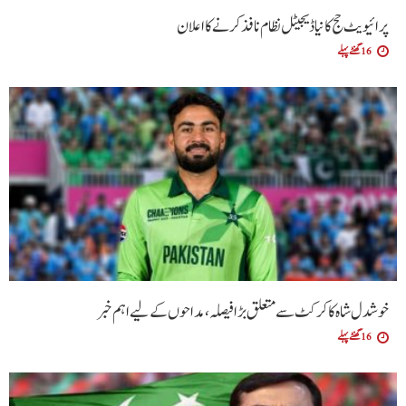
پرائیویٹ حج کا نیا ڈیجیٹل نظام نافذ کرنے کا اعلان
16 گھنٹے پہلے
خوشدل شاہ کا کرکٹ سے متعلق بڑا فیصلہ، مداحوں کے لیے اہم خبر
16 گھنٹے پہلے