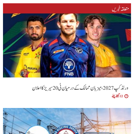
متعلقہ خبریں
ورلڈ کپ 2027، میزبان ممالک کے درمیان ٹی20 سیریز کا اعلان
12 گھنٹے پہلے