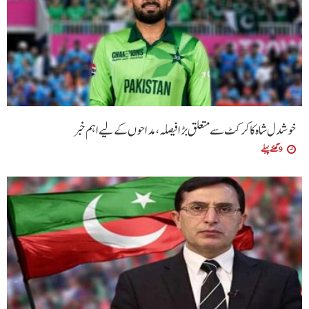
خوشدل شاہ کا کرکٹ سے متعلق بڑا فیصلہ، مداحوں کے لیے اہم خبر
9 گھنٹے پہلے