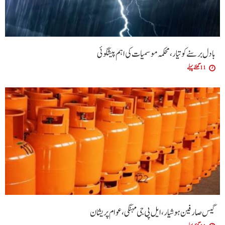
بادل برسنے کو تیار، محکمہ موسمیات کی اہم پیشگوئی
11 گھنٹے پہلے
گیس صارفین ہوشیار، ایل پی جی مہنگی، عوام پریشان