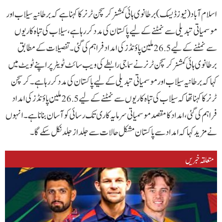
اسلام آباد(نیوزڈیسک) برطانوی ہائی کمشنر کرسچن ٹرنر کا کہنا ہے کہ برطانیہ سیلاب اور
موسمیاتی تبدیلی سے نمٹنے کے لیے پاکستان کی مدد کر رہا ہے، سیلاب کی تباہ کاریوں
سے نمٹنے کے لیے 26.5 ملین پاؤنڈز کی امداد فراہم کی گئی۔تفصیلات کے مطابق
برطانوی ہائی کمشنر کرسچن ٹرنر نے سماجی رابطے کی ویب سائٹ ٹویٹر پر اپنے ٹویٹ میں
کہا کہ برطانیہ سیلاب اور موسمیاتی تبدیلی کے لیے پاکستان کی مدد کر رہا ہے۔کرسچن
ٹرنر کا کہنا تھا کہ سیلاب کی تباہ کاریوں سے نمٹنے کے لیے 26.5 ملین پاؤنڈز کی امداد
فراہم کی گئی، امداد کا مقصد موسمیاتی سرمایہ کاری تک رسائی کو آسان بنانا ہے۔انہوں
نے مزید کہا کہ امداد سے پاکستان مشکل حالات سے جلد از جلد نکل سکے گا۔
متعلقہ خبریں