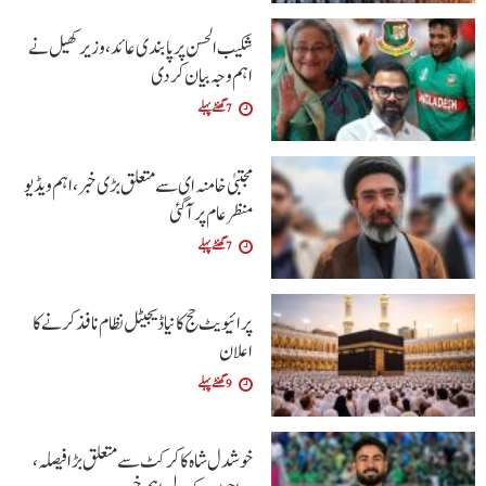
شکیب الحسن پر پابندی عائد، وزیر کھیل نے
اہم وجہ بیان کر دی
7 گھنٹے پہلے
مجتبیٰ خامنہ ای سے متعلق بڑی خبر، اہم ویڈیو
منظرعام پر آگئی
7 گھنٹے پہلے
پرائیویٹ حج کا نیا ڈیجیٹل نظام نافذ کرنے کا
اعلان
9 گھنٹے پہلے
خوشدل شاہ کا کرکٹ سے متعلق بڑا فیصلہ،