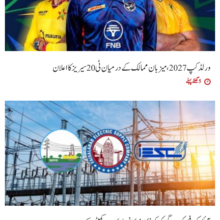
ورلڈ کپ 2027، میزبان ممالک کے درمیان ٹی20 سیریز کا اعلان
5 گھنٹے پہلے