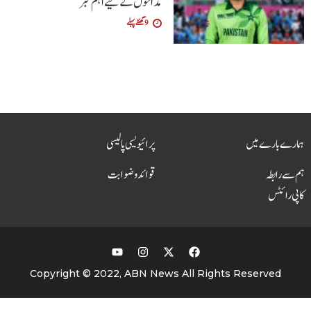
مداحوں کے لیے اہم خبر
9 گھنٹے پہلے
ہمارے بارے میں
پرائیویسی پالیسی
ہم سے رابطہ
قوائد و ضوابت
کاپی رائٹس
Copyright © 2022, ABN News All Rights Reserved