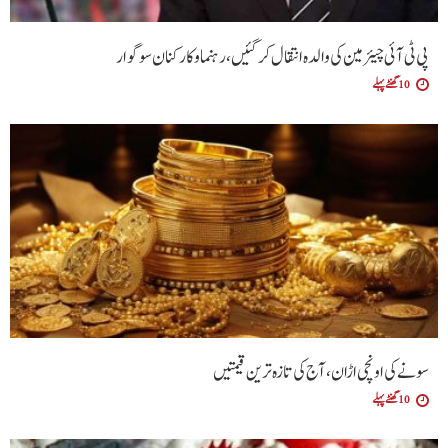
پی ٹی آئی چیئرمین کی والدہ انتقال کرگئیں، رہنما و کارکنان سوگوار
10 گھنٹے پہلے
سونے کی اونچی اڑان، آج کی تازہ ترین قیمتیں
10 گھنٹے پہلے