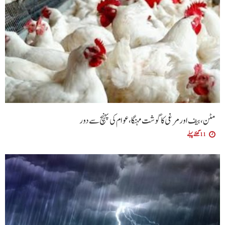
مٹن، بیف اور مرغی کا گوشت مہنگا، عوام کی پہنچ سے دور
11 گھنٹے پہلے