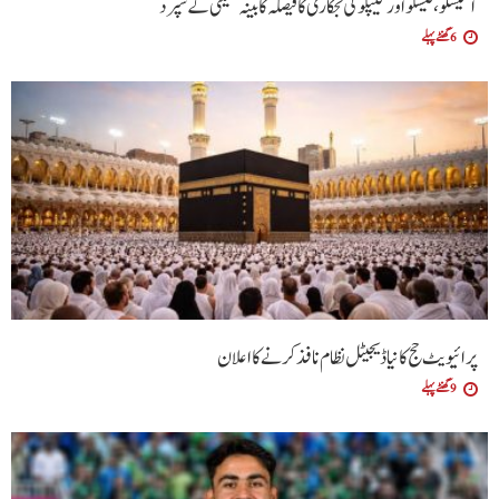
آئیسکو، فیسکو اور گیپکو کی نجکاری کا فیصلہ کابینہ کمیٹی کے سپرد
6 گھنٹے پہلے
پرائیویٹ حج کا نیا ڈیجیٹل نظام نافذ کرنے کا اعلان
9 گھنٹے پہلے