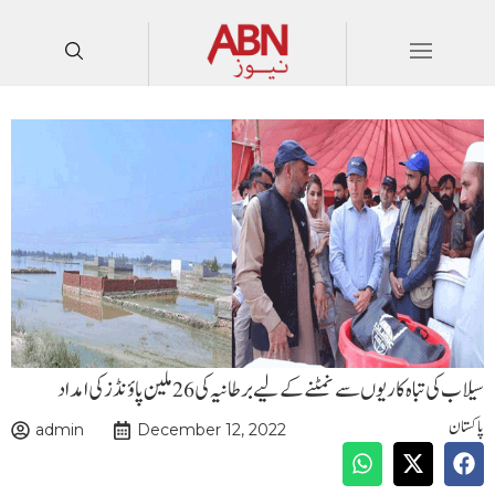
سیلاب کی تباہ کاریوں سے نمٹنے کے لیے برطانیہ کی 26 ملین پاؤنڈز کی امداد
پاکستان
admin
December 12, 2022