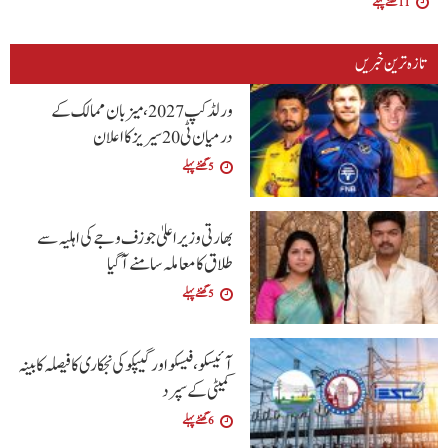
11 گھنٹے پہلے
تازہ ترین خبریں
ورلڈ کپ 2027، میزبان ممالک کے
درمیان ٹی20 سیریز کا اعلان
5 گھنٹے پہلے
بھارتی وزیراعلیٰ جوزف وجے کی اہلیہ سے
طلاق کا معاملہ سامنے آگیا
5 گھنٹے پہلے
آئیسکو، فیسکو اور گیپکو کی نجکاری کا فیصلہ کابینہ
کمیٹی کے سپرد
6 گھنٹے پہلے