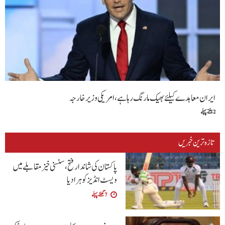
ایران معاہدے کیلئے بھیک مارنگ رہا ہے،امریکی وزیرخارجہ
2 ہفتے پہلے
تازہ ترین خبریں
پاکستان کی شاندار فتح،سنسنی خیز مقابلے میں
ویسٹ انڈیز کو ہرا دیا
7 گھنٹے پہلے