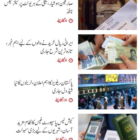
صارفین ہوشیار، بجلی کے ہر یونٹ پر سیلز ٹیکس
نافذ
8 گھنٹے پہلے
ایرانی ریال خریدنے والوں کے لیے اہم خبر،
تازہ ترین شرح جاری
9 گھنٹے پہلے
پاکستان ریلویز کا اہم اعلان، ٹرینوں کا نیا
شیڈول جاری
10 گھنٹے پہلے
کیش لیس پاسپورٹ فیس کا نظام مزید
آسان،شہریوں کے لیے بڑی سہولت
11 گھنٹے پہلے