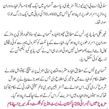
سڈنی (اے بی این نیوز) آسٹریلوی ریاست تسمانیہ میں ایک چھوٹا مسافر طیارہ دوران
پرواز پراسرار طور پر لاپتہ ہو گیا جس میں 60 اور 70 کی دہائی میں ایک بزرگ جوڑا
سوار تھا۔
غیر ملکی میڈیا رپورٹس کے مطابق چھوٹا طیارہ تسمانیہ سے نیو ساؤتھ ویلز کی پرواز کے
دوران پراسرار طور پر لاپتہ ہوگیا۔ طیارے کے پائلٹ کو کنٹرول ٹاور سے کوئی ہنگامی
کال (مے ڈے) موصول نہیں ہوئی اور نہ ہی اس نے کسی ریڈیو کمیونیکیشن کے
ذریعے کوئی سگنل دیا۔
تسمانیہ پولیس کے مطابق طیارہ مقررہ وقت پر اپنی منزل پر نہ پہنچ سکا تو اہل خانہ نے
متعلقہ حکام کو طیارے میں تاخیر کی اطلاع دی جس کے بعد بڑے پیمانے پر تلاش
شروع کر دی گئی۔ اس حوالے سے آسٹریلین میری ٹائم سیفٹی اتھارٹی کے حکام کا کہنا
تھا کہ دو سیٹوں والا طیارہ بیس اسٹریٹ کراس کرتے ہوئے اچانک لاپتہ ہو گیا۔
مزید پڑھیں: تیسرا ٹی 20:پاکستان نے ویسٹ انڈیز کو شکست دیکر سیریز اپنے نام