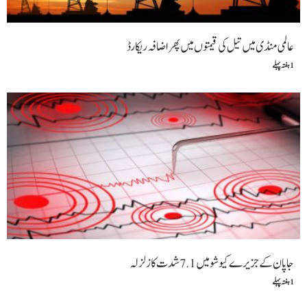
عالمی منڈی میں تیل کی قیمتوں میں پھر اضافہ ریکارڈ
1 ہفتہ پہلے
جاپان کے جزیرے کیوشو میں 7.1 شدت کا زلزلہ
1 ہفتہ پہلے