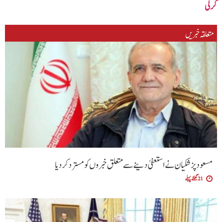
کرلی
متعلقہ خبریں
مسعود پزشکیان نے استعفیٰ دینے سے متعلق خبروں کو مسترد کردیا
21 گھنٹے پہلے