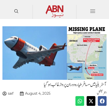
آسٹریلیا میں مسافر طیارہ دوران پرواز غائب ہوگیا
انٹرنیشنل
saif
August 4, 2025