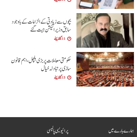
بچوں سے زیادتی کے الزامات کے باوجود
سابق وزیر الیکشن جیت گئے
11 گھنٹے پہلے
حکومتی معاملات پر بڑی ہلچل ،اہم قانون
سازی پر تبادلہ خیال
13 گھنٹے پہلے
ہمارے بارے میں
پرائیویسی پالیسی