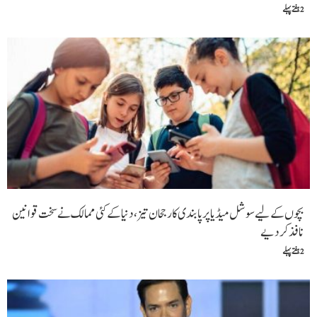
2 ہفتے پہلے
بچوں کے لیے سوشل میڈیا پر پابندی کا رجحان تیز، دنیا کے کئی ممالک نے سخت قوانین
نافذ کر دیے
2 ہفتے پہلے