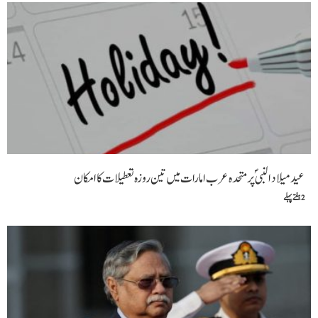
عید میلاد النبیؐ پر متحدہ عرب امارات میں تین روزہ تعطیلات کا امکان
2 ہفتے پہلے