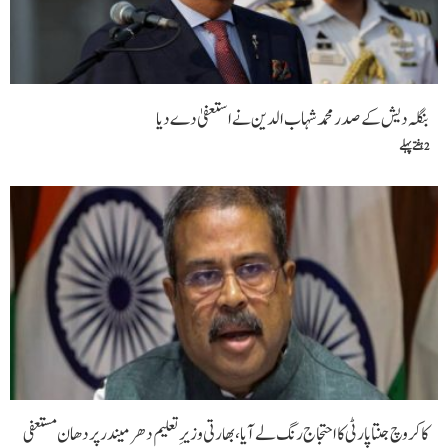
بنگلہ دیش کے صدر محمد شہاب الدین نے استعفیٰ دے دیا
2 ہفتے پہلے
کاکروچ جنتا پارٹی کا احتجاج رنگ لے آیا، بھارتی وزیرِ تعلیم دھرمیندر پردھان مستعفی