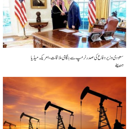
سعودی وزیر دفاع کی صدر ٹرمپ سے ہنگامی ملاقات،امریکہ میڈیا
7 دن پہلے