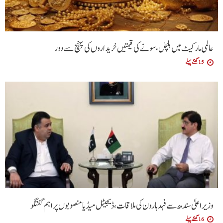
عالمی مارکیٹ میں ہلچل، سونے کی قیمتیں خریداروں کی پہنچ سے دور
15 گھنٹے پہلے
وزیراعلیٰ سندھ سے فہد ہارون کی ملاقات، ڈیجیٹل میڈیا منصوبوں پر اہم گفتگو
16 گھنٹے پہلے