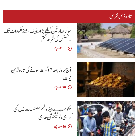
تازہ ترین خبریں
سولر صارفین کیلئے بڑا ریلیف، 25 کلوواٹ تک
لائسنس کی شرط ختم
11 منٹ پہلے
آج بروز جمعہ 7 اگست سونے کی تازہ ترین
قیمت
30 منٹ پہلے
حکومت نے پیٹرولیم مصنوعات میں کمی
کردی،نوٹیفکیشن جاری
46 منٹ پہلے