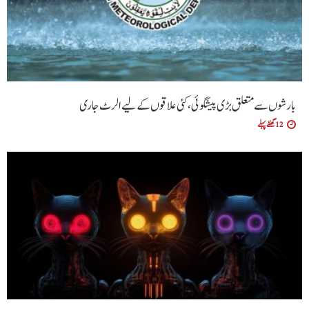
بارشوں سے متعلق بڑی پیشگوئی، کئی علاقوں کے لیے الرٹ جاری
12 گھنٹے پہلے