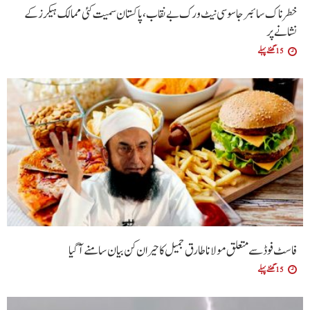
خطرناک سائبر جاسوسی نیٹ ورک بے نقاب، پاکستان سمیت کئی ممالک ہیکرز کے
نشانے پر
15 گھنٹے پہلے
فاسٹ فوڈ سے متعلق مولانا طارق جمیل کا حیران کن بیان سامنے آگیا
15 گھنٹے پہلے