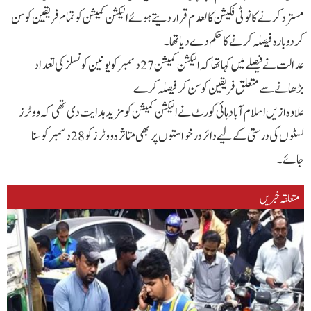
مسترد کرنے کا نوٹی فکیشن کالعدم قرار دیتے ہوئے الیکشن کمیشن کو تمام فریقین کو سن
کر دوبارہ فیصلہ کرنے کا حکم دے دیا تھا۔
عدالت نے فیصلے میں کہا تھا کہ الیکشن کمیشن 27 دسمبر کو یونین کونسلز کی تعداد
بڑھانے سے متعلق فریقین کو سن کر فیصلہ کرے
علاوہ ازیں اسلام آباد ہائی کورٹ نے الیکشن کمیشن کو مزید ہدایت دی تھی کہ ووٹرز
لسٹوں کی درستی کے لیے دائر درخواستوں پر بھی متاثرہ ووٹرز کو 28 دسمبر کو سنا
جائے۔
متعلقہ خبریں