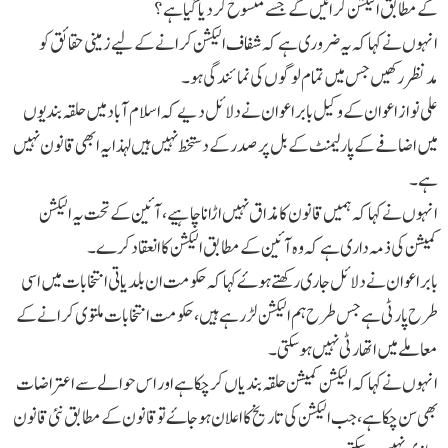
کے مطابق الیکشن کرائیں گے جسے منسوخ کر دیا گیا ہے؟
انہوں نے کہا کہ یہ ضروری ہے کہ شفاف الیکشن کرانے کے لیے زمینی حقائق کو
مدنظر رکھیں جس میں تمام لوگوں کی نمائندگی ہو۔
علی نواز اعوان کے وکیل بابراعوان نے دلائل دیے کہ اسلام آباد میں حلقہ بندیوں
میں اضافے کے پارلیمنٹ کے بل پر صدر کے دستخط نہیں ہیں لہذا یہ ابھی قانون نہیں
ہے۔
انہوں نے کہا کہ ہمیں قانون کا مذاق نہیں اڑانا چاہیے، آئین کے تحت یہ الیکشن
کمیشن کی ذمہ داری ہے کہ وہ آئین کے مطابق الیکشن کا انعقاد کرے۔
بابر اعوان نے دلائل جاری رکھتے ہوۓ کہا کہ حکومت ان بلدیاتی انتخابات میں اسی
طرح پارٹی ہے جس طرح ہم الیکشن لڑ رہے ہیں، حکومت انتخابات ملتوی کرانے کے
معاملے میں اتھارٹی نہیں ہو سکتی۔
انہوں نے کہا کہ الیکشن کمیشن حلقہ بندیاں کر چکا ہے اور اس حوالے سے اعتراضات
بھی سن چکا ہے، جب الیکشن کی تاریخ کا اعلان ہو جاۓ تو قانون کے مطابق نئی قانون