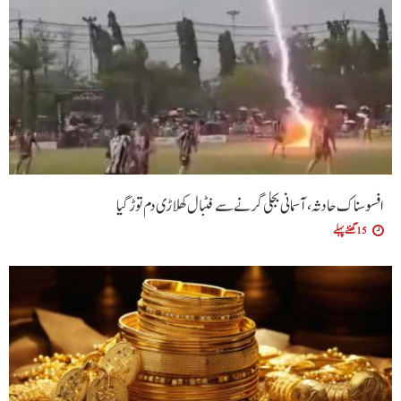
افسوسناک حادثہ، آسمانی بجلی گرنے سے فٹبال کھلاڑی دم توڑ گیا
15 گھنٹے پہلے