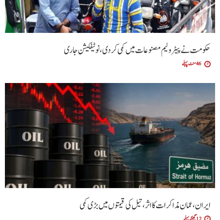
حکومت نے پیٹرولیم مصنوعات میں کمی کردی،نوٹیفکیشن جاری
46 منٹ پہلے
ایران، عمان مذاکرات کا اثر، تیل کی قیمتوں میں بڑی کمی
12 گھنٹے پہلے