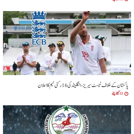
پاکستان کے خلاف ٹیسٹ سیریز، انگلینڈ کی 16 رکنی ٹیم کا اعلان
12 گھنٹے پہلے