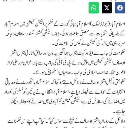
اسلام آباد(نیوزڈیسک)اسلام آباد ہائی کورٹ کے حکم پر الیکشن کمیشن میں اسلام آباد
کے بلدیاتی انتخابات سے متعلق سماعت ہوئی، چیف الیکشن کمشنر سکندر سلطان راجا کی
سربراہی میں 5 رکنی کمیشن نے کیس کی سماعت کی۔
حکومت کی جانب سے ایڈووکیٹ جنرل جہانگیرجدون اور سابق اٹارنی جنرل اشتر
اوصاف الیکشن کمیشن میں پیش ہوئے، پی ٹی آئی کی جانب سے بابراعوان اور علی نواز
اعوان جبکہ جماعت اسلامی کی جانب سے میاں اسلم پیش ہوئے۔
حکومتی وکیل اشتر اوصاف نے دلائل دیتے ہوکہا کہ اسلام آباد ہائیکورٹ نے بلدیاتی
انتخابات کے حوالے سے فیصلہ دیا ہے، اسلام آباد انتظامیہ نے یونین کونسلز کی تعداد
میں اضافے کی سفارش کی ہے، الیکشن کمیشن کو آبادی میں اضافے کا معاملہ دیکھنا
چاہیے۔
دلائل کے دوران اشتر اوصاف نے بینچ سے سوال کیا کہ کیا آپ اپنے اس حکمنامے