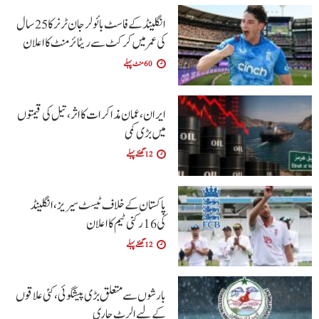
انگلینڈ کے فاسٹ بائولر جان ٹرنر کا 25 سال
کی عمر میں کرکٹ سے ریٹائرمنٹ کا اعلان
60 منٹ پہلے
ایران، عمان مذاکرات کا اثر، تیل کی قیمتوں
میں بڑی کمی
12 گھنٹے پہلے
پاکستان کے خلاف ٹیسٹ سیریز، انگلینڈ
کی 16 رکنی ٹیم کا اعلان
12 گھنٹے پہلے
بارشوں سے متعلق بڑی پیشگوئی، کئی علاقوں
کے لیے الرٹ جاری