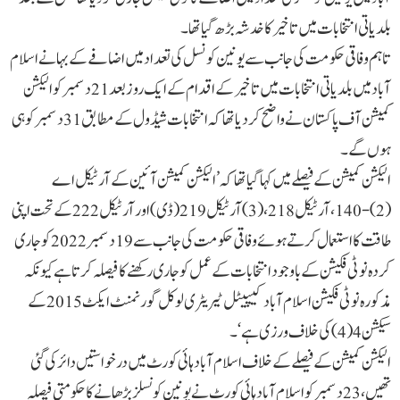
بلدیاتی انتخابات میں تاخیر کا خدشہ بڑھ گیا تھا۔
تاہم وفاقی حکومت کی جانب سے یونین کونسل کی تعداد میں اضافے کے بہانے اسلام
آباد میں بلدیاتی انتخابات میں تاخیر کے اقدام کے ایک روز بعد 21 دسمبر کو الیکشن
کمیشن آف پاکستان نے واضح کردیا تھا کہ انتخابات شیڈول کے مطابق 31 دسمبر کو ہی
ہوں گے۔
الیکشن کمیشن کے فیصلے میں کہا گیا تھا کہ ’الیکشن کمیشن آئین کے آرٹیکل اے
(2)-140، آرٹیکل 218، (3) آرٹیکل 219 (ڈی) اور آرٹیکل 222 کے تحت اپنی
طاقت کا استعمال کرتے ہوئے وفاقی حکومت کی جانب سے 19 دسمبر 2022 کو جاری
کردہ نوٹی فکیشن کے باوجود انتخابات کے عمل کو جاری رکھنے کا فیصلہ کرتا ہے کیونکہ
مذکورہ نوٹی فکیشن اسلام آباد کیپیٹل ٹیریٹری لوکل گورنمنٹ ایکٹ 2015 کے
سیکشن 4 (4) کی خلاف ورزی ہے‘۔
الیکشن کمیشن کے فیصلے کے خلاف اسلام آباد ہائی کورٹ میں درخواستیں دائر کی گئی
تھیں، 23 دسمبر کو اسلام آباد ہائی کورٹ نے یونین کونسلز بڑھانے کا حکومتی فیصلہ