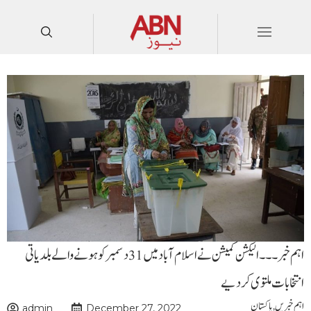
اہم خبر۔۔۔الیکشن کمیشن نے اسلام آباد میں 31 دسمبر کو ہونے والے بلدیاتی
انتخابات ملتوی کردیے
اہم خبریں
,
پاکستان
admin
December 27, 2022