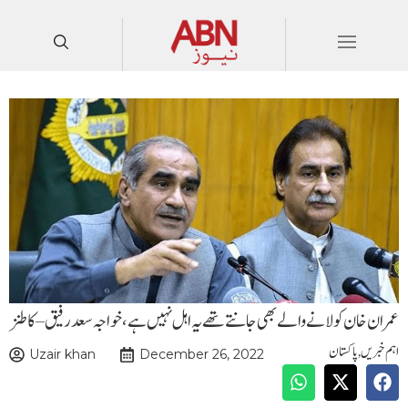
عمران خان کو لانے والے بھی جانتے تھے یہ اہل نہیں ہے، خواجہ سعد رفیق– کا طنز
اہم خبریں
,
پاکستان
Uzair khan
December 26, 2022