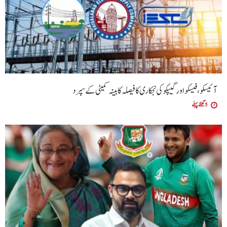
آئیسکو، فیسکو اور گیپکو کی نجکاری کا فیصلہ کابینہ کمیٹی کے سپرد
5 گھنٹے پہلے