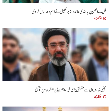
شکیب الحسن پر پابندی عائد، وزیر کھیل نے اہم وجہ بیان کر دی
6 گھنٹے پہلے
مجتبیٰ خامنہ ای سے متعلق بڑی خبر، اہم ویڈیو منظرعام پر آگئی
6 گھنٹے پہلے