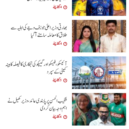
4 گھنٹے پہلے
بھارتی وزیراعلیٰ جوزف وجے کی اہلیہ سے
طلاق کا معاملہ سامنے آگیا
4 گھنٹے پہلے
آئیسکو، فیسکو اور گیپکو کی نجکاری کا فیصلہ کابینہ
کمیٹی کے سپرد
5 گھنٹے پہلے
شکیب الحسن پر پابندی عائد، وزیر کھیل نے
اہم وجہ بیان کر دی
6 گھنٹے پہلے