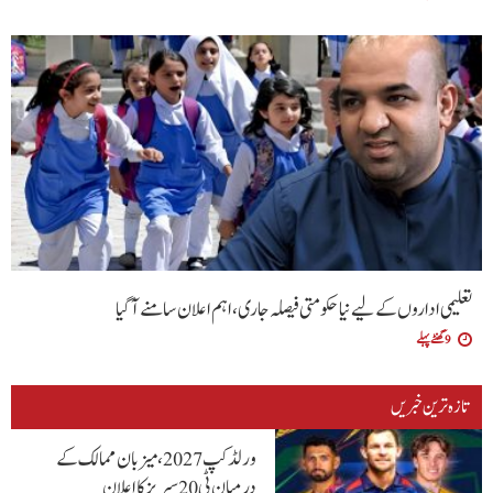
تعلیمی اداروں کے لیے نیا حکومتی فیصلہ جاری، اہم اعلان سامنے آگیا
9 گھنٹے پہلے
تازہ ترین خبریں
ورلڈ کپ 2027، میزبان ممالک کے
درمیان ٹی20 سیریز کا اعلان