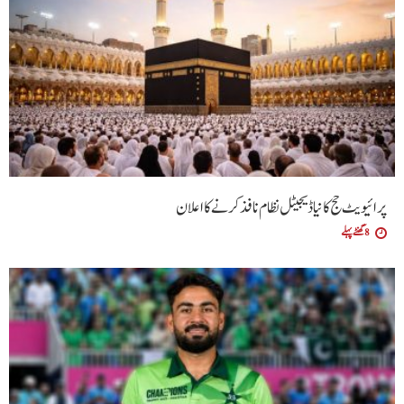
پرائیویٹ حج کا نیا ڈیجیٹل نظام نافذ کرنے کا اعلان
8 گھنٹے پہلے