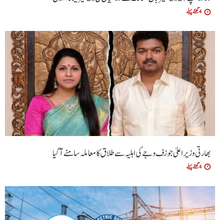
4 گھنٹے پہلے
بھارتی وزیراعلیٰ جوزف وجے کی اہلیہ سے طلاق کا معاملہ سامنے آگیا
4 گھنٹے پہلے