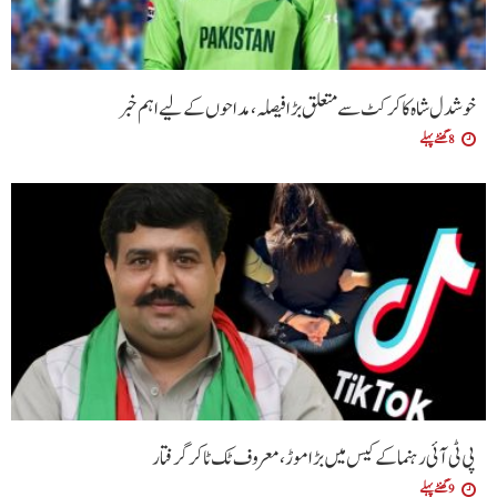
خوشدل شاہ کا کرکٹ سے متعلق بڑا فیصلہ، مداحوں کے لیے اہم خبر
8 گھنٹے پہلے
پی ٹی آئی رہنما کے کیس میں بڑا موڑ، معروف ٹک ٹاکر گرفتار
9 گھنٹے پہلے