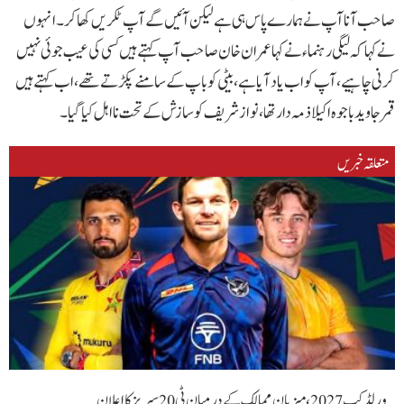
صاحب آنا آپ نے ہمارے پاس ہی ہے لیکن آئیں گے آپ ٹکریں کھا کر۔انہو ں
نے کہا کہ لیگی رہنما ءنے کہا عمران خان صاحب آپ کہتے ہیں کسی کی عیب جوئی نہیں
کرنی چاہیے،آپ کو اب یاد آیا ہے، بیٹی کو باپ کے سامنے پکڑتے تھے،اب کہتے ہیں
قمر جاوید باجوہ اکیلا ذمہ دار تھا، نوازشریف کو سازش کے تحت نااہل کیا گیا۔
متعلقہ خبریں
ورلڈ کپ 2027، میزبان ممالک کے درمیان ٹی20 سیریز کا اعلان