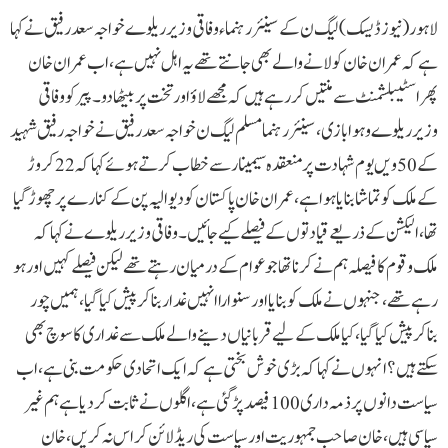
لاہور (نیوز ڈیسک) لیگ ن کے سینئر رہنماء وفاقی وزیر ریلوے خواجہ سعد رفیق نے کہا
ہے کہ عمران خان کو لانے والے بھی جانتے تھے یہ اہل نہیں ہے، اب عمران خان
پھراسٹیبلشمنٹ سے منتیں کررہے ہیں کہ مجھے لاؤ اور تخت پربیٹھا دو۔پیر کو وفاقی
وزیرریلوے و ہوا بازی، سینئر رہنمامسلم لیگ ن خواجہ سعد رفیق نے خواجہ رفیق شہید
کے 50ویں یوم شہادت پر منعقدہ سیمینار سے خطاب کرتے ہوئے کہا کہ 22کروڑ
کے ملک کو تماشا بنایا ہوا ہے، عمران خان پاکستان کو دیوالیہ پن کے کنارے پر چھوڑ گیا
تھا ، الیکشن کے ذریعے قیادتوں کے فیصلے کیے جائیں۔وفاقی وزیر ریلوے نے کہا کہ
ملک و قوم کا فیصلہ ہم نے کرنا تھا جو عوام کے درمیان رہتے تھے لیکن فیصلے کہیں اور ہو
رہے تھے، جنہوں نے ملک کو بنایا اور سنوارا انہیں غدار بنا کر پیش کیا گیا، ہمیں چور
بناکر پیش کیا گیا، کیا ملک کے لیے قربانیاں دینے والے ملک سے غداری کا سوچ بھی
سکتے ہیں؟انہوں نے کہا کہ بڑی خوش بختی ہے کہ ایک اتحادی حکومت بنی ہے، اب
سیاست دانوں پر ذمہ داری 100فیصد پڑ گئی ہے ، اگلوں نے ثابت کردیا ہے ہم غیر
سیاسی ہیں، خان صاحب جمہوریت اور سیاست کی ریڈ لائن کراس نہ کریں، خان