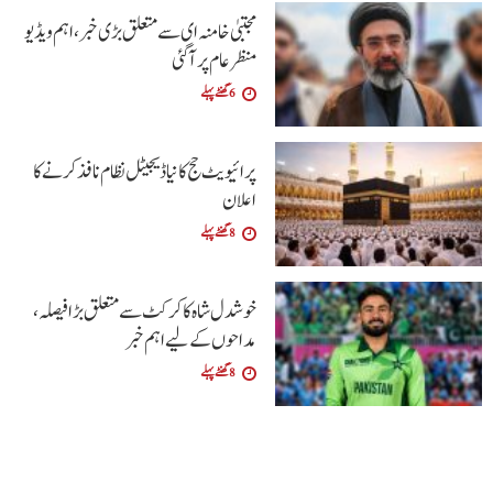
مجتبیٰ خامنہ ای سے متعلق بڑی خبر، اہم ویڈیو
منظرعام پر آگئی
6 گھنٹے پہلے
پرائیویٹ حج کا نیا ڈیجیٹل نظام نافذ کرنے کا
اعلان
8 گھنٹے پہلے
خوشدل شاہ کا کرکٹ سے متعلق بڑا فیصلہ،
مداحوں کے لیے اہم خبر
8 گھنٹے پہلے