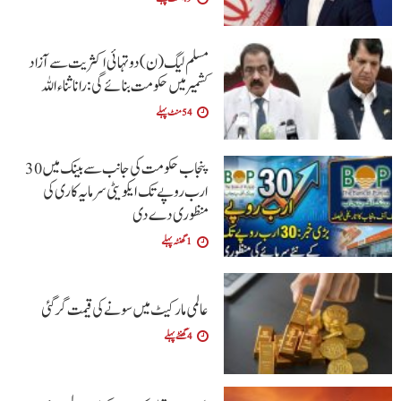
مسلم لیگ (ن) دو تہائی اکثریت سے آزاد
کشمیر میں حکومت بنائے گی: رانا ثناء اللہ
54 منٹ پہلے
پنجاب حکومت کی جانب سے بینک میں 30
ارب روپے تک ایکویٹی سرمایہ کاری کی
منظوری دے دی
1 گھنٹہ پہلے
عالمی مارکیٹ میں سونے کی قیمت گر گئی
4 گھنٹے پہلے