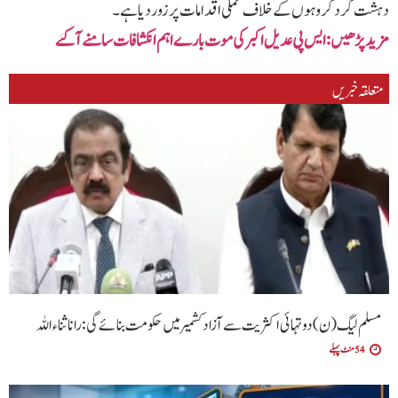
دہشت گرد گروہوں کے خلاف عملی اقدامات پر زور دیا ہے۔
مزید پڑھیں: ایس پی عدیل اکبر کی موت بارے اہم انکشافات سامنے آگئے
متعلقہ خبریں
مسلم لیگ (ن) دو تہائی اکثریت سے آزاد کشمیر میں حکومت بنائے گی: رانا ثناء اللہ
54 منٹ پہلے