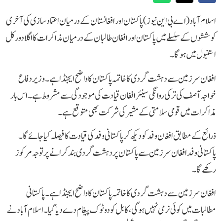
اسلام آباد(اے بی این نیوز)پاکستان اور افغانستان کے درمیان اعتماد سازی کی آخری
کوششوں کے سلسلے میں پاکستان اور افغان طالبان کے درمیان مذاکرات کا اگلا دور کل
استنبول میں ہوگا۔
افغان سرزمین سے دہشت گردی کا خاتمہ پاکستان کا واضح ایجنڈا ہے۔وزیر دفاع
خواجہ آصف کی ترکی روانگی سینئر افغان قیادت کی موجودگی سے مشروط ہے۔ اس بار
مذاکرات میں قومی سلامتی کے مشیر کی شرکت بھی متوقع ہے۔
ذرائع کے مطابق افغان وفد کو دیکھ کر پاکستانی وفد کی قیادت کا فیصلہ کیا جائے گا۔
پاکستانی وفد افغان سرزمین سے پاکستان پرد ہشت گردی بند کرانے پر توجہ مرکوز
رکھے گا۔
افغان سرزمین سے دہشت گردی کا خاتمہ پاکستان کا واضح ایجنڈا ہے۔ پاکستانی
مطالبات میں کوئی نرمی نہیں ہوگی،کابل کو دو ٹوک پیغام دے دیا گیا۔ اسلام آباد نے