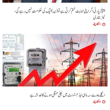
پیپلزپارٹی اگر اپنی حمایت ختم کرتی ہے تو (ن) لیگ کی حکومت نہیں رہے گی،
نیئربخاری
5 گھنٹے پہلے
اگلےماہ سے سہ ماہی ایڈجسٹمنٹ میں بجلی مہنگی ہونےکا خدشہ ہے
6 گھنٹے پہلے