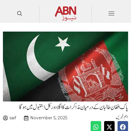
پاک افغان طالبان کے درمیان مذاکرات کا اگلا دور کل استنبول میں ہوگا
اہم خبریں
saif
November 5, 2025