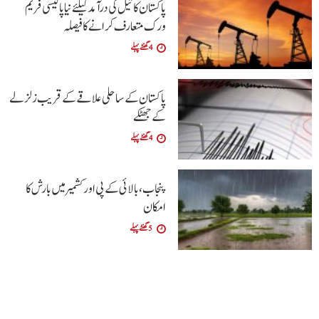
پاکستان کا تیل کی درآمد کیلئے نیا پالیسی فریم
ورک متعارف کرانے کا فیصلہ
4 گھنٹے پہلے
پاکستان کے ساحلی علاقے کے قریب زلزلے
کے جھٹکے
4 گھنٹے پہلے
پنجاب، بالائی کے پی اور کشمیر میں بارش کا
امکان
5 گھنٹے پہلے