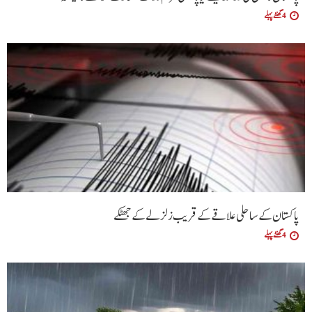
4 گھنٹے پہلے
پاکستان کے ساحلی علاقے کے قریب زلزلے کے جھٹکے
4 گھنٹے پہلے