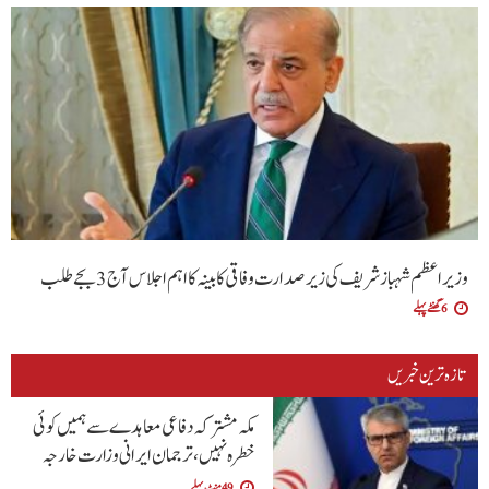
وزیراعظم شہباز شریف کی زیر صدارت وفاقی کابینہ کا اہم اجلاس آج 3 بجے طلب
6 گھنٹے پہلے
تازہ ترین خبریں
مکہ مشترکہ دفاعی معاہدے سے ہمیں کوئی
خطرہ نہیں ، ترجمان ایرانی وزارت خارجہ
49 منٹ پہلے