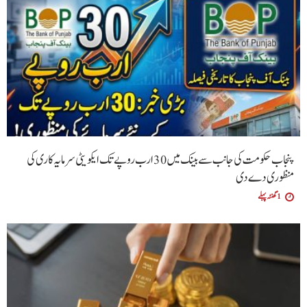
پنجاب حکومت کی جانب سے بینک میں 30 ارب روپے تک ایکویٹی سرمایہ کاری کی
منظوری دے دی
1 گھنٹہ پہلے