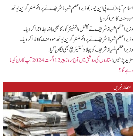
اسلام آباد (اے بی این نیوز) وزیراعظم شہبازشریف نےپرائم منسٹرگرین یوتھ
موومنٹ کااجراکردیا
وزیراعظم شہبازشریف نےنیشنل والنٹیئرکورکابھی باضابطہ اجراکردیا۔
وزیراعظم شہبازشریف نے پرائم منسٹرگرین یوتھ موومنٹ کااجراکردیا۔
وزیراعظم شہبازشریف کوپہلاوالنٹیئربیج بھی لگادیاگیا۔
مزید پڑھیں :
ستاروں کی روشنی میں آج بروزپیر 12اگست 2024 آپ کا دن کیسا
رہے گا ؟
متعلقہ خبریں