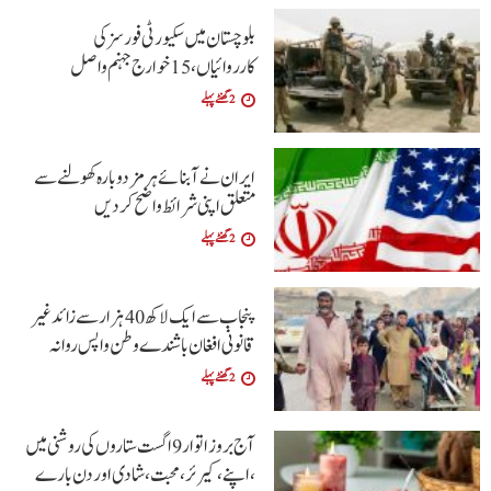
بلوچستان میں سکیورٹی فورسز کی
کارروائیاں، 15 خوارج جہنم واصل
2 گھنٹے پہلے
ایران نے آبنائے ہرمز دوبارہ کھولنے سے
متعلق اپنی شرائط واضح کردیں
2 گھنٹے پہلے
پنجاب سے ایک لاکھ 40 ہزار سے زائد غیر
قانونی افغان باشندے وطن واپس روانہ
2 گھنٹے پہلے
آج بروز اتوار9 اگست ستاروں کی روشنی میں
،اپنے،کیرئر،محبت ،شادی اور دن بارے