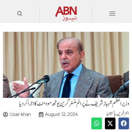
وزیراعظم شہبازشریف نےپرائم منسٹرگرین یوتھ موومنٹ کااجراکردیا
اہم خبریں
,
پاکستان
Uzair khan
August 12, 2024