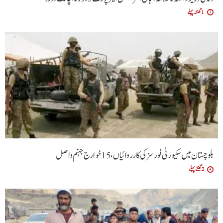
1 گھنٹہ پہلے
بلوچستان میں سکیورٹی فورسز کی کارروائیاں، 15 خوارج جہنم واصل
2 گھنٹے پہلے