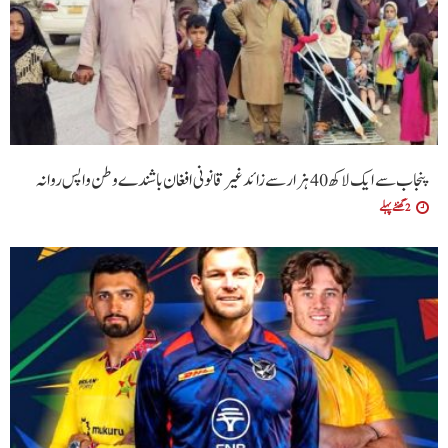
پنجاب سے ایک لاکھ 40 ہزار سے زائد غیر قانونی افغان باشندے وطن واپس روانہ
2 گھنٹے پہلے