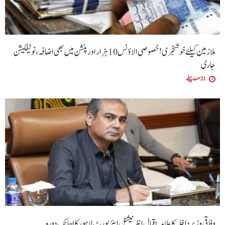
ملازمین کیلئے خوشخبری !خصوصی الاؤنس 10 ہزار اور پنشن میں بھی اضافہ،نوٹیفکیشن
جاری
21 منٹ پہلے
وفاقی وزیر داخلہ کا علامہ اقبال انٹرنیشنل ایئرپورٹ لاہور کا اچانک دورہ