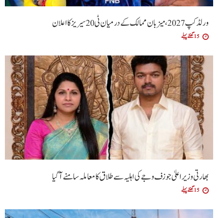
ورلڈ کپ 2027، میزبان ممالک کے درمیان ٹی20 سیریز کا اعلان
15 گھنٹے پہلے
بھارتی وزیراعلیٰ جوزف وجے کی اہلیہ سے طلاق کا معاملہ سامنے آگیا
15 گھنٹے پہلے