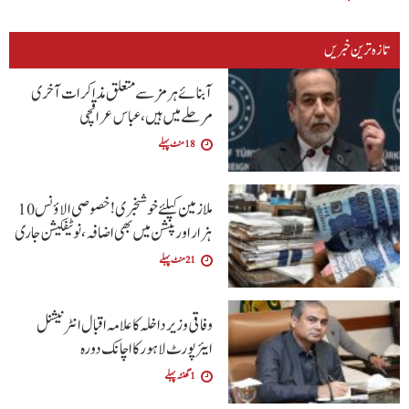
تازہ ترین خبریں
آبنائے ہرمز سے متعلق مذاکرات آخری
مرحلے میں ہیں، عباس عراقچی
18 منٹ پہلے
ملازمین کیلئے خوشخبری !خصوصی الاؤنس 10
ہزار اور پنشن میں بھی اضافہ،نوٹیفکیشن جاری
21 منٹ پہلے
وفاقی وزیر داخلہ کا علامہ اقبال انٹرنیشنل
ایئرپورٹ لاہور کا اچانک دورہ
1 گھنٹہ پہلے