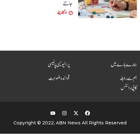
جانئے
6 گھنٹے پہلے
ہمارے بارے میں
پرائیویسی پالیسی
ہم سے رابطہ
قوائد و ضوابت
کاپی رائٹس
Copyright © 2022, ABN News All Rights Reserved