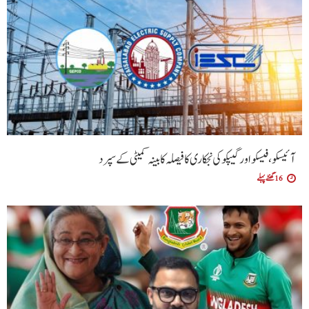
آئیسکو، فیسکو اور گیپکو کی نجکاری کا فیصلہ کابینہ کمیٹی کے سپرد
16 گھنٹے پہلے