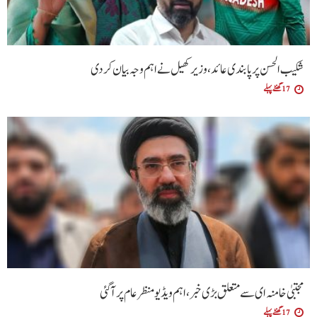
شکیب الحسن پر پابندی عائد، وزیر کھیل نے اہم وجہ بیان کر دی
17 گھنٹے پہلے
مجتبیٰ خامنہ ای سے متعلق بڑی خبر، اہم ویڈیو منظرعام پر آگئی
17 گھنٹے پہلے