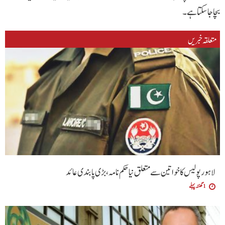
بچا جا سکتا ہے۔
متعلقہ خبریں
لاہور پولیس کا خواتین سے متعلق نیا حکم نامہ ،بڑی پابندی عائد
1 گھنٹہ پہلے