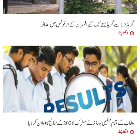
گریڈ 17 سے گریڈ 22 تک کے افسران کے الائونس میں اضافہ
3 گھنٹے پہلے
پنجاب کے تمام تعلیمی بورڈ ز نے میٹرک 2026 کے نتائج کا اعلان کردیا
5 گھنٹے پہلے