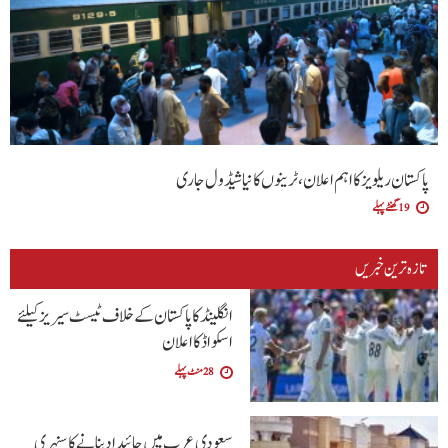
پاکستان ریلویز کا اہم اعلان، ٹرینوں کا نیا شیڈول جاری
19 گھنٹے پہلے
تازہ ترین خبریں
انگلینڈ کا پاکستان کے خلاف ٹیسٹ سیریز کیلئے
اسکواڈ کا اعلان
28 منٹ پہلے
سعودی عرب میں جائیداد بنانے کا سنہری