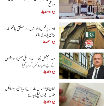
موقع
48 منٹ پہلے
لاہور پولیس کا خواتین سے متعلق نیا حکم نامہ
،بڑی پابندی عائد
1 گھنٹہ پہلے
صدر نیشنل بینک رحمت علی حسنی کا دو ہفتوں
کے لیے دوبارہ تقرر کر دیا گیا
2 گھنٹے پہلے
عمان کا بڑا اعلان،14 دن کا سیاحتی ویزا بالکل
مفت ،اہلیت کیلئے جانئے
2 گھنٹے پہلے