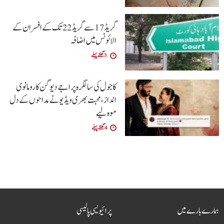
گریڈ 17 سے گریڈ 22 تک کے افسران کے
الائونس میں اضافہ
3 گھنٹے پہلے
کاجول کی سالگرہ پر اجے دیوگن کا رومانوی
انداز، محبت بھری ویڈیو نے مداحوں کے دل
موہ لیے
4 گھنٹے پہلے
ہمارے بارے میں
پرائیویسی پالیسی