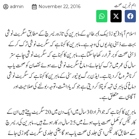
اہم خبریں
,
صحت
admin
November 22, 2016
اسلام آباد(نیوزڈیسک)برطانیہ کے ماہرین کی تازہ ریسرچ کے مطابق سگریٹ نوشی
بہت سے ذہنی بیماریوں کی وجہ ہے۔ ماہرین کا کہنا ہے کہ سگریٹ نوشی ترک کر کے
ذہنی صحت کو برقرار رکھا جا سکتا ہے۔ماہرین کا کہنا ہے کہ سگریٹ نوشی چاہے ستر
سال کی عمر میں ترک کیا جائے، دماغ سگریٹ نوشی سے ہوئے نقصان کو صحت یاب
کرنا شروع کر دیتا ہے۔ ایڈن برگ یونیورسٹی کے ماہرین کا کہنا ہے کہ سگریٹ نوشی
دماغ کی باہری تہہ کو پتلا کر دیتی ہے جو کہ یاداشت،توجہ،بولنے کی صلاحیت اور
آگاہی سے متعلق ہے۔
ماہرین کا کہنا ہے کہ جو افراد 30 سال میں ایک دن میں 20 سگریٹ پیتے ہیں ان کے
کارٹیکس کو مکمل صحت یاب ہونے میں 25 سال درکار ہوتے ہیں۔ ماہرین کی ریسرچ
کے مطابق کارٹیکس اتنی جلدی صحت یاب ہو گا جتنی جلدی سگریٹ چھوڑی جائے