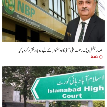
صدر نیشنل بینک رحمت علی حسنی کا دو ہفتوں کے لیے دوبارہ تقرر کر دیا گیا
2 گھنٹے پہلے