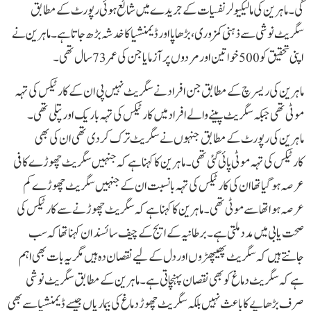
گی۔ ماہرین کی مالیکیولر نفسیات کے جریدے میں شائع ہوئی رپورٹ کے مطابق
سگریٹ نوشی سے ذہنی کمزوری،بڑھاپا اور ڈیمنشیا کا خدشہ بڑھ جاتا ہے۔ ماہرین نے
اپنی تحقیق کو 500 خواتین اور مردوں پر آزمایا جن کی عمر 73 سال تھی۔
ماہرین کی ریسرچ کے مطابق جن افراد نے سگریٹ نہیں پی ان کے کارٹیکس کی تہہ
موٹی تھی جبکہ سگریٹ پینے والے افراد میں کارٹیکس کی تہہ باریک اور پتلی تھی۔
ماہرین کی رپورٹ کے مطابق جنہوں نے سگریٹ ترک کر دی تھی ان کی بھی
کارٹیکس کی تہہ موٹی پائی گئی تھی۔ ماہرین کا کہنا ہے کہ جنہیں سگریٹ چھوڑے کافی
عرصہ ہو گیا تھا ان کی کارٹیکس کی تہہ با نسبت ان کے جنہیں سگریٹ چھوڑے کم
عرصہ ہوا تھا سے موٹی تھی۔ ماہرین کا کہنا ہے کہ سگریٹ چھوڑنے سے کارٹیکس کی
صحت یابی میں مدد ملتی ہے۔ برطانیہ کے ایج کے چیف سائسندان کہنا تھا کہ سب
جانتے ہیں کہ سگریٹ پھیپھڑوں اور دل کے لیے نقصان دہ ہیں مگر یہ بات بھی اہم
ہے کہ سگریٹ دماغ کو بھی نقصان پہنچاتی ہے۔ ماہرین کے مطابق سگریٹ نوشی
صرف بڑھاپے کا باعث نہیں بلکہ سگریٹ چھوڑ دماغ کی بیماریاں جیسے ڈیمنشیا سے بھی