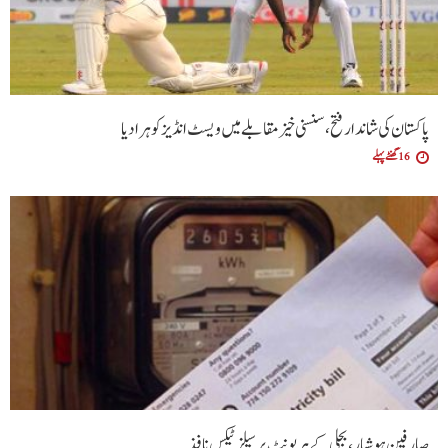
پاکستان کی شاندار فتح،سنسنی خیز مقابلے میں ویسٹ انڈیز کو ہرا دیا
16 گھنٹے پہلے
صارفین ہوشیار، بجلی کے ہر یونٹ پر سیلز ٹیکس نافذ