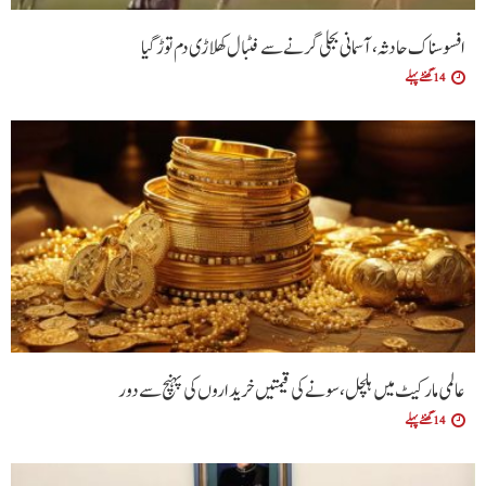
افسوسناک حادثہ، آسمانی بجلی گرنے سے فٹبال کھلاڑی دم توڑ گیا
14 گھنٹے پہلے
عالمی مارکیٹ میں ہلچل، سونے کی قیمتیں خریداروں کی پہنچ سے دور
14 گھنٹے پہلے