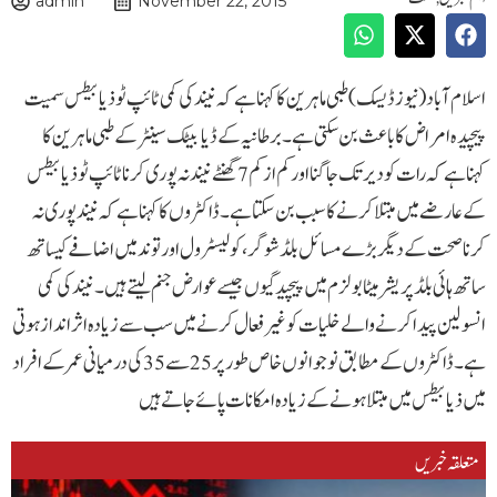
admin
November 22, 2015
اسلام آباد(نیوز ڈیسک )طبی ماہرین کا کہناہے کہ نیند کی کمی ٹائپ ٹو ذیابیطس سمیت
پیچیدہ امراض کا باعث بن سکتی ہے۔ برطانیہ کے ڈیابیٹک سینٹر کے طبی ماہرین کا
کہناہے کہ رات کو دیر تک جاگنا اور کم ازکم 7گھنٹے نیند نہ پوری کرنا ٹائپ ٹو ذیابیطس
کے عارضے میں مبتلا کرنے کا سبب بن سکتا ہے۔ڈاکٹروں کا کہناہے کہ نیند پوری نہ
کرنا صحت کے دیگر بڑے مسائل بلڈ شوگر ،کولیسٹرول اور توند میں اضافے کیساتھ
ساتھ ہائی بلڈ پریشر میٹا بولزم میں پیچیدگیوں جیسے عوارض جنم لیتے ہیں۔نیند کی کمی
انسولین پیدا کرنے والے خلیات کو غیر فعال کرنے میں سب سے زیادہ اثر انداز ہوتی
ہے۔ڈاکٹروں کے مطابق نوجوانوں خاص طورپر 25سے 35کی درمیانی عمر کے افراد
میں ذیابیطس میں مبتلا ہونے کے زیادہ امکانات پائے جاتے ہیں
متعلقہ خبریں