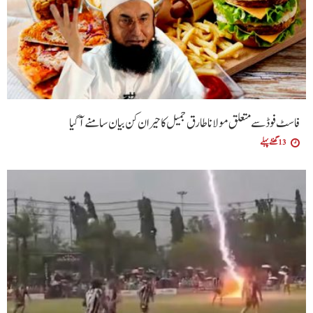
فاسٹ فوڈ سے متعلق مولانا طارق جمیل کا حیران کن بیان سامنے آگیا
13 گھنٹے پہلے