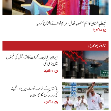
نیسلے پاکستان کا اہم منصوبہ فعال، مریم نواز نے افتتاح کر دیا
14 گھنٹے پہلے
تازہ ترین خبریں
ایران، عمان مذاکرات کا اثر، تیل کی قیمتوں
میں بڑی کمی
10 گھنٹے پہلے
پاکستان کے خلاف ٹیسٹ سیریز، انگلینڈ
کی 16 رکنی ٹیم کا اعلان
10 گھنٹے پہلے