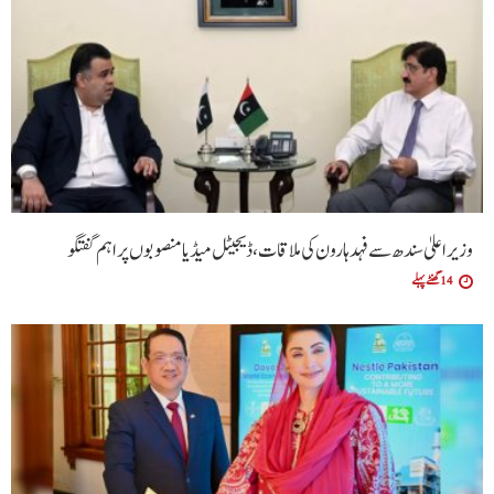
وزیراعلیٰ سندھ سے فہد ہارون کی ملاقات، ڈیجیٹل میڈیا منصوبوں پر اہم گفتگو
14 گھنٹے پہلے