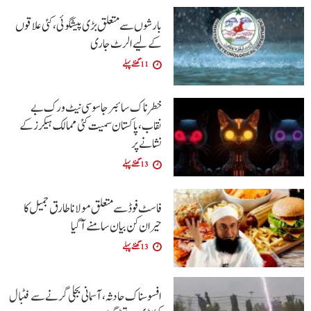
بارشوں سے متعلق بڑی پیشگوئی، کئی علاقوں
کے لیے الرٹ جاری
11 گھنٹے پہلے
خطرناک سائبر جاسوسی نیٹ ورک بے
نقاب، پاکستان سمیت کئی ممالک ہیکرز کے
نشانے پر
13 گھنٹے پہلے
فاسٹ فوڈ سے متعلق مولانا طارق جمیل کا
حیران کن بیان سامنے آگیا
13 گھنٹے پہلے
افسوسناک حادثہ، آسمانی بجلی گرنے سے فٹبال