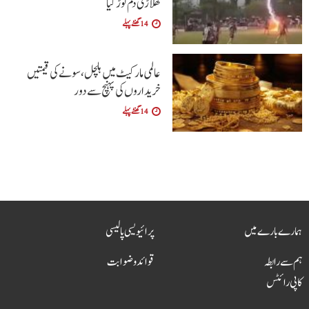
کھلاڑی دم توڑ گیا
14 گھنٹے پہلے
عالمی مارکیٹ میں ہلچل، سونے کی قیمتیں
خریداروں کی پہنچ سے دور
14 گھنٹے پہلے
ہمارے بارے میں
پرائیویسی پالیسی
ہم سے رابطہ
قوائد و ضوابت
کاپی رائٹس