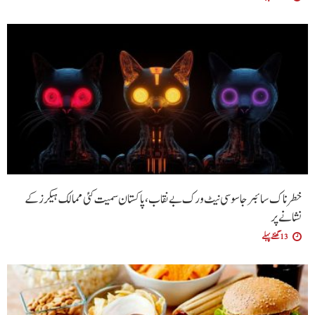
خطرناک سائبر جاسوسی نیٹ ورک بے نقاب، پاکستان سمیت کئی ممالک ہیکرز کے
نشانے پر
13 گھنٹے پہلے