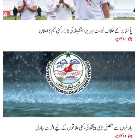
پاکستان کے خلاف ٹیسٹ سیریز، انگلینڈ کی 16 رکنی ٹیم کا اعلان
10 گھنٹے پہلے
بارشوں سے متعلق بڑی پیشگوئی، کئی علاقوں کے لیے الرٹ جاری
11 گھنٹے پہلے