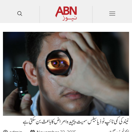
نیند کی کمی ٹائپ ٹو ذیابیطس سمیت پیچیدہ امراض کا باعث بن سکتی ہے
اہم خبریں
,
صحت