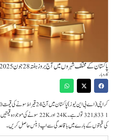
پاکستان کے مختلف شہروں میں آج بروزہفتہ28جون 2025سونے کی تازہ ترین قیمت
کاروبار
321,833 1 تولہ ہے۔ 24K اور 22K
کی قیمتوں کے بارے میں باقاعدگی سے اپ ڈیٹس حاصل کریں۔