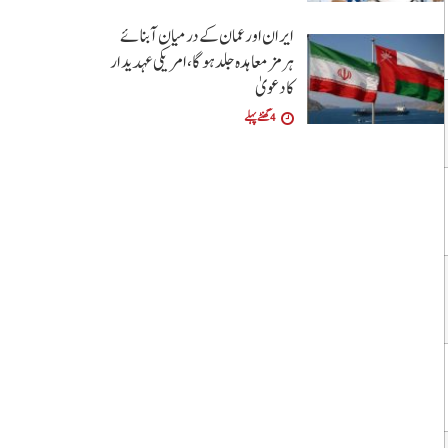
ایران اور عمان کے درمیان آبنائے
ہرمز معاہدہ جلد ہوگا،امریکی عہدیدار
کا دعویٰ
4 گھنٹے پہلے