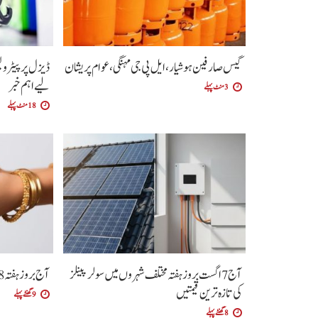
گیس صارفین ہوشیار، ایل پی جی مہنگی، عوام پریشان
ڈیزل پر پیٹرول
لیے اہم خبر
3 منٹ پہلے
18 منٹ پہلے
آج 7 اگست بروز ہفتہ مختلف شہروں میں سولر پینلز
آج بروز ہفتہ 8 اگست سونے کی تازہ ترین قیمت
کی تازہ ترین قیمتیں
9 گھنٹے پہلے
8 گھنٹے پہلے