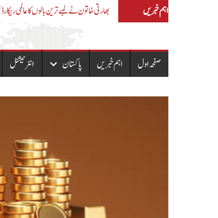
اہم خبریں
آزاد کشمیر میں دو تہائی اکثریت سے حکومت بنائیں 
صفحہ اول
اہم خبریں
پاکستان
انٹرنیشنل