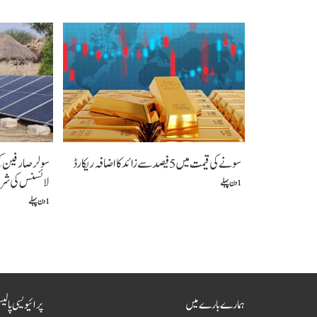
سونے کی قیمت میں 5 فیصد سے زائد کا اضافہ ریکارڈ
لائسنس کی شرط
1 دن پہلے
1 دن پہلے
ہمارے بارے میں
پرائیویسی پالی