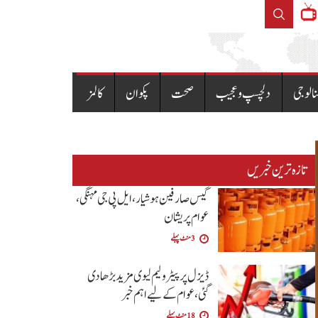
رین بالوں کا عالمی ریکارڈ توڑ دیا
نالوجی
دلچسپ و عجیب
صحت
پکوان
کالمز
تازہ ترین خبریں
گیس صارفین ہوشیار، ایل پی جی مہنگی،
عوام پریشان
3 منٹ پہلے
ڈیزل پر پیٹرولیم لیوی مزید بڑھا دی
گئی،عوام کے لیے اہم خبر
18 منٹ پہلے