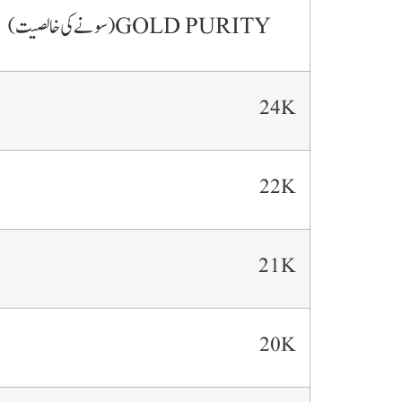
GOLD PURITY
(سونے کی خالصیت)
24K
22K
21K
20K