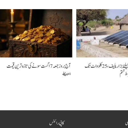
سولر صارفین کیلئے بڑا ریلیف، 25 کلوواٹ تک
آج بروز جمعہ 7 اگست سونے کی تازہ ترین قیمت
 ختم
1 دن پہلے
سی
کاپی رائٹس