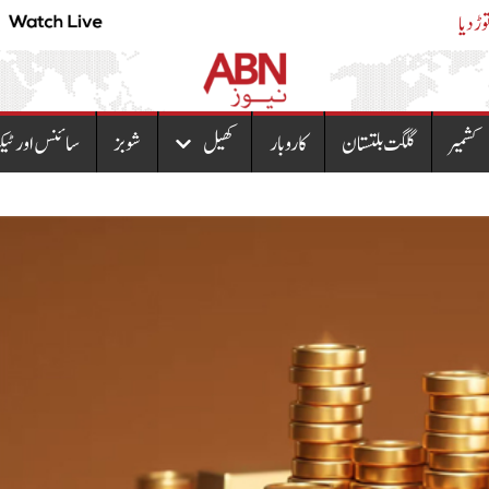
گے ،رانا ثناء اللہ
بھارتی خاتون نے لمبے ت
کشمیر
گلگت بلتستان
کاروبار
کھیل
شوبز
سائنس اور ٹیک