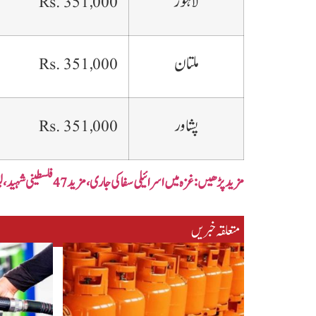
لاہور
Rs. 351,000
ملتان
Rs. 351,000
پشاور
Rs. 351,000
مزید پڑھیں: غزہ میں اسرائیلی سفاکی جاری،مزید 47 فلسطینی شہید،لبنان پر بھی حملے
متعلقہ خبریں