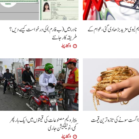
یم لیوی مزید بڑھا دی گئی،عوام کے
نادرا میں (ب فارم ) کی درخواست کیسے دیں ؟
طریقہ کار جانئے
8 گھنٹے پہلے
پیٹرولیم مصنوعات کی قیمتوں میں ایک بار پھر
کمی،نوٹیفکیشن جاری
9 گھنٹے پہلے