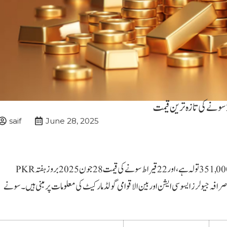
saif
June 28, 2025
کراچی (اے بی این نیوز)پاکستان میں آج 24 قیراط سونے کی قیمت 351,000 تولہ ہے، اور 22 قیراط سونے کی قیمت 28 جون 2025 بروز ہفتہ PKR
 سونے کی موجودہ قیمتیں صرافہ جیولرز ایسوسی ایشن اور بین الاقوامی گولڈ مارکیٹ کی معلومات پر مبنی ہیں۔ سونے