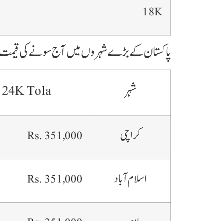
18K
پاکستان کے بڑے شہروں میں آج سونے کی قیمت
شہر
 24K Tola
کراچی
Rs. 351,000
اسلام آباد
Rs. 351,000