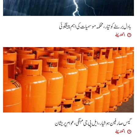
بادل برسنے کو تیار، محکمہ موسمیات کی اہم پیشگوئی
1 گھنٹہ پہلے
گیس صارفین ہوشیار، ایل پی جی مہنگی، عوام پریشان
1 گھنٹہ پہلے