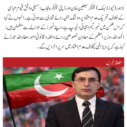
لاہور(نیوز ڈیسک ) سپیکر سبطین خان اور ڈپٹی سپیکر پنجاب اسمبلی واثق قیوم عباسی
کے خلاف تحریک عدم اعتماد پر ووٹنگ خفیہ رائے شماری سے ہونی ہے۔انہوں نے کہا
کہ اس ضمن میں نمبر گیم انتہائی دلچسپ ہے، اپنے نمبرز کے حوالے سے مطمئن ہیں،
الحمد اللہ،وزیراعظم کے معاون خصوصی برائے داخلہ و قانونی امور عطاء اللہ تارڑ نے
کہا ہے کہ پرویز الٰہی کیخلاف عدم اعتماد میں سرپرائز دیں گے۔
متعلقہ خبریں