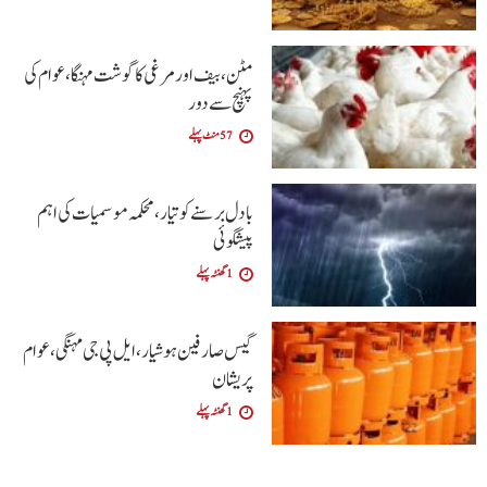
مٹن، بیف اور مرغی کا گوشت مہنگا، عوام کی
پہنچ سے دور
57 منٹ پہلے
بادل برسنے کو تیار، محکمہ موسمیات کی اہم
پیشگوئی
1 گھنٹہ پہلے
گیس صارفین ہوشیار، ایل پی جی مہنگی، عوام
پریشان
1 گھنٹہ پہلے