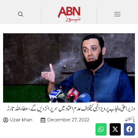
وزیر اعلیٰ پنجاب پرویز الٰہی کیخلاف عدم اعتماد میں سرپرائز دیں گے،عطاء اللہ تارڑ
پاکستان
Uzair khan
December 27, 2022