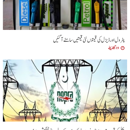
پٹرول اور ڈیزل کی قیمتوں نئی قیمتیں سامنے آگئیں
19 گھنٹے پہلے