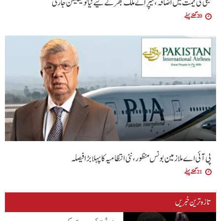
بجلی کی قیمت میں اضافہ، نیپرا نے ملک بھر کے لیے نیا نوٹیفکیشن جاری
20 گھنٹے پہلے
پی آئی اے ملازمین بونس منظور، نئی انتظامیہ کا پہلا بڑا فیصلہ
21 گھنٹے پہلے
تازہ ترین خبریں