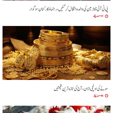
پی ٹی آئی چیئرمین کی والدہ انتقال کرگئیں، رہنما و کارکنان سوگوار
35 منٹ پہلے
سونے کی اونچی اڑان، آج کی تازہ ترین قیمتیں
46 منٹ پہلے