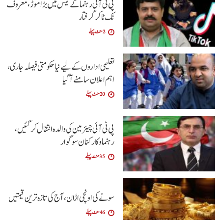
پی ٹی آئی رہنما کے کیس میں بڑا موڑ، معروف
ٹک ٹاکر گرفتار
2 منٹ پہلے
تعلیمی اداروں کے لیے نیا حکومتی فیصلہ جاری،
اہم اعلان سامنے آگیا
20 منٹ پہلے
پی ٹی آئی چیئرمین کی والدہ انتقال کرگئیں،
رہنما و کارکنان سوگوار
35 منٹ پہلے
سونے کی اونچی اڑان، آج کی تازہ ترین قیمتیں
46 منٹ پہلے