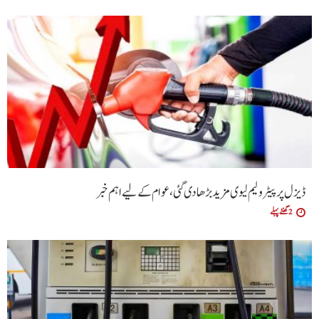
ڈیزل پر پیٹرولیم لیوی مزید بڑھا دی گئی،عوام کے لیے اہم خبر
2 گھنٹے پہلے