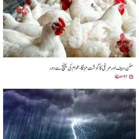
مٹن، بیف اور مرغی کا گوشت مہنگا، عوام کی پہنچ سے دور
57 منٹ پہلے