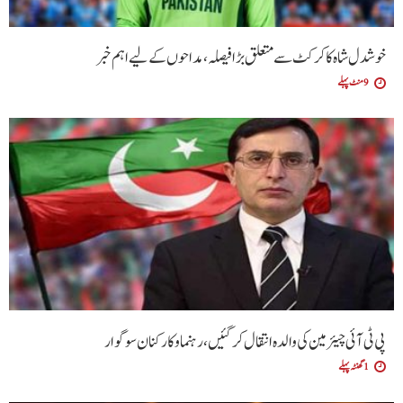
خوشدل شاہ کا کرکٹ سے متعلق بڑا فیصلہ، مداحوں کے لیے اہم خبر
9 منٹ پہلے
پی ٹی آئی چیئرمین کی والدہ انتقال کرگئیں، رہنما و کارکنان سوگوار
1 گھنٹہ پہلے