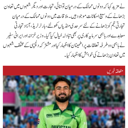
نے مزید کہا کہ دونوں ممالک کے درمیان توانائی، تجارت اور دیگر شعبوں میں تعاون
بڑھانے کے وسیع امکانات موجود ہیں۔ ملاقات میں دونوں ممالک کے درمیان
تجارتی حجم کو بڑھانے کے لئے سرحدی منڈیاں کھولنے، بارٹر ٹریڈ، آزاد تجارتی
معاہدے اور باہمی سرمایہ کاری پر بھی تبادلہ خیال کیا گیا۔ وزیر خزانہ اور ایرانی سفیر
نے باہمی دوطرفہ تعلقات پر اطمینان کا اظہار کیا اور مشترکہ دلچسپی کے مختلف شعبوں
میں تعاون بڑھانے کی خواہش کا اظہار کیا۔
متعلقہ خبریں