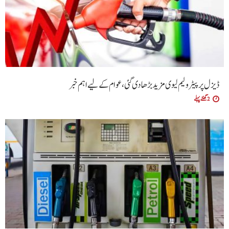
ڈیزل پر پیٹرولیم لیوی مزید بڑھا دی گئی،عوام کے لیے اہم خبر
2 گھنٹے پہلے