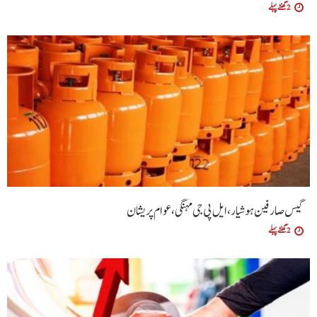
2 گھنٹے پہلے
گیس صارفین ہوشیار، ایل پی جی مہنگی، عوام پریشان
2 گھنٹے پہلے