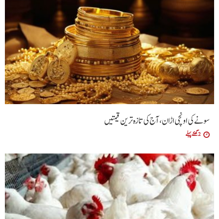
سونے کی اونچی اڑان، آج کی تازہ ترین قیمتیں
2 گھنٹے پہلے