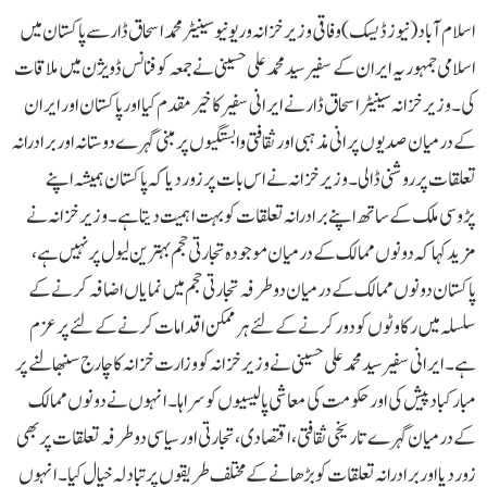
اسلام آباد (نیوز ڈیسک)وفاقی وزیر خزانہ و ریونیو سینیٹر محمد اسحاق ڈار سے پاکستان میں
اسلامی جمہوریہ ایران کے سفیر سید محمد علی حسینی نے جمعہ کو فنانس ڈویژن میں ملاقات
کی۔وزیر خزانہ سینیٹر اسحاق ڈار نے ایرانی سفیر کا خیرمقدم کیا اور پاکستان اور ایران
کے درمیان صدیوں پرانی مذہبی اور ثقافتی وابستگیوں پر مبنی گہرے دوستانہ اور برادرانہ
تعلقات پر روشنی ڈالی۔ وزیر خزانہ نے اس بات پر زور دیا کہ پاکستان ہمیشہ اپنے
پڑوسی ملک کے ساتھ اپنے برادرانہ تعلقات کو بہت اہمیت دیتا ہے۔ وزیر خزانہ نے
مزید کہا کہ دونوں ممالک کے درمیان موجودہ تجارتی حجم بہترین لیول پر نہیں ہے،
پاکستان دونوں ممالک کے درمیان دوطرفہ تجارتی حجم میں نمایاں اضافہ کرنے کے
سلسلہ میں رکاوٹوں کو دور کرنے کے لئے ہر ممکن اقدامات کرنے کے لئے پرعزم
ہے۔ایرانی سفیر سید محمد علی حسینی نے وزیر خزانہ کو وزارت خزانہ کا چارج سنبھالنے پر
مبارکباد پیش کی اور حکومت کی معاشی پالیسیوں کو سراہا۔ انہوں نے دونوں ممالک
کے درمیان گہرے تاریخی ثقافتی، اقتصادی، تجارتی اور سیاسی دوطرفہ تعلقات پر بھی
زور دیا اور برادرانہ تعلقات کو بڑھانے کے مختلف طریقوں پر تبادلہ خیال کیا۔ انہوں