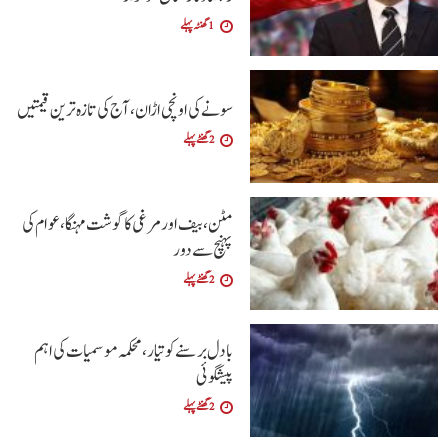
1 گھنٹہ پہلے
سونے کی اونچی اڑان، آج کی تازہ ترین قیمتیں
2 گھنٹے پہلے
مٹن، بیف اور مرغی کا گوشت مہنگا، عوام کی
پہنچ سے دور
2 گھنٹے پہلے
بادل برسنے کو تیار، محکمہ موسمیات کی اہم
پیشگوئی
2 گھنٹے پہلے