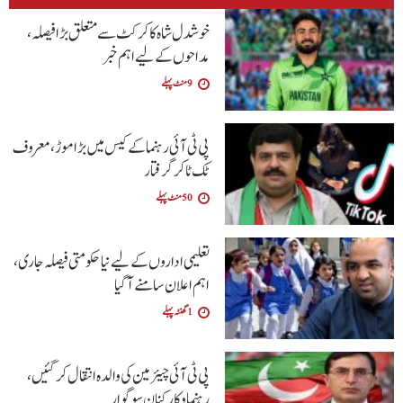
خوشدل شاہ کا کرکٹ سے متعلق بڑا فیصلہ،
مداحوں کے لیے اہم خبر
9 منٹ پہلے
پی ٹی آئی رہنما کے کیس میں بڑا موڑ، معروف
ٹک ٹاکر گرفتار
50 منٹ پہلے
تعلیمی اداروں کے لیے نیا حکومتی فیصلہ جاری،
اہم اعلان سامنے آگیا
1 گھنٹہ پہلے
پی ٹی آئی چیئرمین کی والدہ انتقال کرگئیں،
رہنما و کارکنان سوگوار