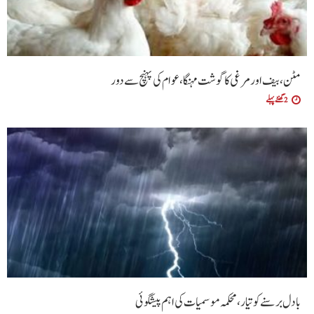
مٹن، بیف اور مرغی کا گوشت مہنگا، عوام کی پہنچ سے دور
2 گھنٹے پہلے
بادل برسنے کو تیار، محکمہ موسمیات کی اہم پیشگوئی