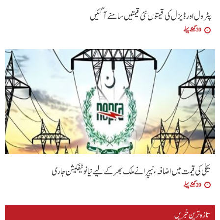
پٹرول اور ڈیزل کی قیمتوں نئی قیمتیں سامنے آگئیں
20 گھنٹے پہلے
بجلی کی قیمت میں اضافہ، نیپرا نے ملک بھر کے لیے نیا نوٹیفکیشن جاری
20 گھنٹے پہلے
تازہ ترین خبریں