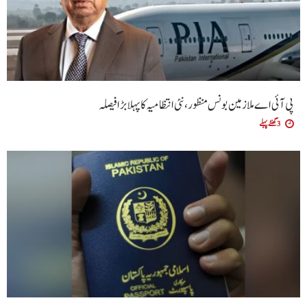
پی آئی اے ملازمین بونس منظور، نئی انتظامیہ کا پہلا بڑا فیصلہ
3 گھنٹے پہلے