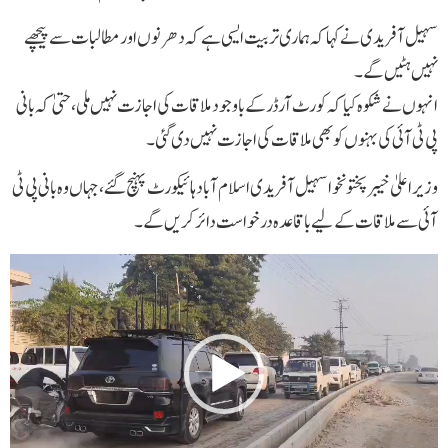
سہیل آفریدی نے کہا کہ ہماری تربیت ایسی ہے کہ دھرنوں اور مطالبات سے پیچھے
نہیں ہٹیں گے۔
انہوں نے شکوہ کیا کہ کورٹ آرڈر کے باوجود ملاقات کی اجازت نہیں ملی، حتیٰ کہ بانی
پی ٹی آئی کی بہنوں کو بھی ملاقات کی اجازت نہیں دی گئی۔
وزیراعلیٰ خیبرپختونخوا سہیل آفریدی اسلام آباد ہائیکورٹ پہنچ گئے، جہاں وہ بانی پی ٹی
آئی سے ملاقات کے لیے باقاعدہ درخواست دائر کریں گے۔
Video
Player