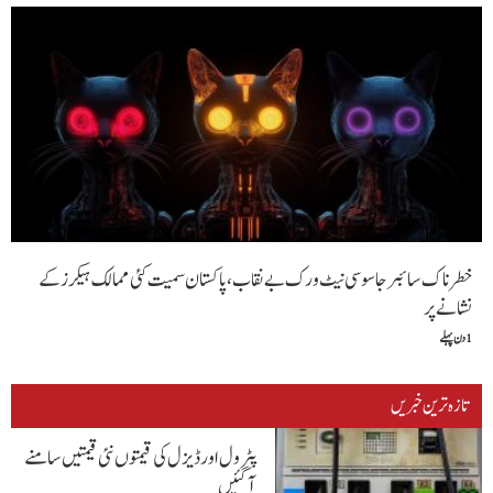
خطرناک سائبر جاسوسی نیٹ ورک بے نقاب، پاکستان سمیت کئی ممالک ہیکرز کے
نشانے پر
1 دن پہلے
تازہ ترین خبریں
پٹرول اور ڈیزل کی قیمتوں نئی قیمتیں سامنے
آگئیں