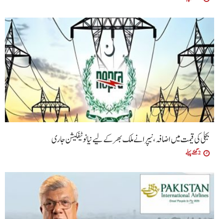
بجلی کی قیمت میں اضافہ، نیپرا نے ملک بھر کے لیے نیا نوٹیفکیشن جاری
2 گھنٹے پہلے