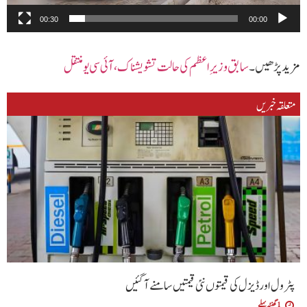
00:30
00:00
مزید پڑھیں۔
سابق وزیرِاعظم کی حالت تشویشناک ،آئی سی یو منتقل
متعلقہ خبریں
پٹرول اور ڈیزل کی قیمتوں نئی قیمتیں سامنے آگئیں
1 گھنٹہ پہلے