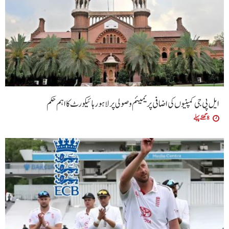
ایل پی جی کمپنیوں کی اضافی پریمیئم وصولی پر لاہور ہائیکورٹ کا اہم حکم
8 گھنٹے پہلے