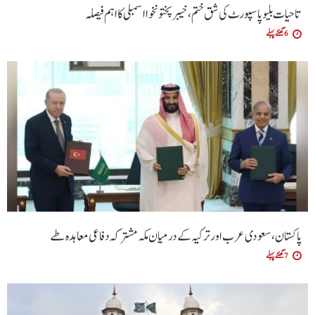
تاحیات بلیو پاسپورٹ کی شق ختم، خیبر پختونخوا اسمبلی کا اہم فیصلہ
6 گھنٹے پہلے
پاکستان، سعودی عرب اور ترکیہ کے درمیان مکہ مشترکہ دفاعی معاہدہ طے
7 گھنٹے پہلے