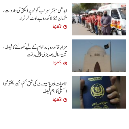
ایدھی سینٹر سہراب گوٹھ پر ڈکیتی کی واردات،
ملزمان 65 لاکھ روپے لوٹ کر فرار
5 گھنٹے پہلے
مزارِ قائد دوبارہ عوام کے لیے کھولنے کا فیصلہ،
تین سال بعد بڑی پیش رفت
5 گھنٹے پہلے
تاحیات بلیو پاسپورٹ کی شق ختم، خیبر پختونخوا
اسمبلی کا اہم فیصلہ
6 گھنٹے پہلے