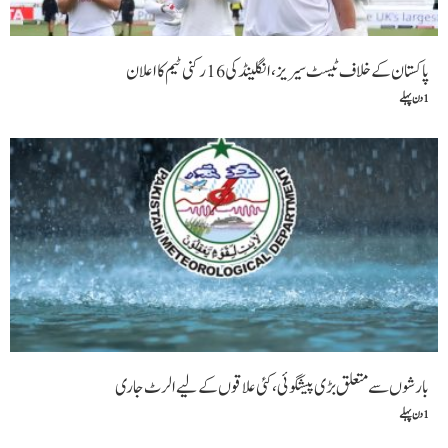
پاکستان کے خلاف ٹیسٹ سیریز، انگلینڈ کی 16 رکنی ٹیم کا اعلان
1 دن پہلے
بارشوں سے متعلق بڑی پیشگوئی، کئی علاقوں کے لیے الرٹ جاری
1 دن پہلے