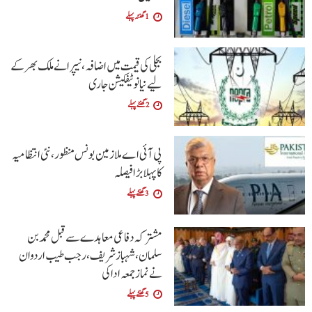
1 گھنٹہ پہلے
بجلی کی قیمت میں اضافہ، نیپرا نے ملک بھر کے
لیے نیا نوٹیفکیشن جاری
2 گھنٹے پہلے
پی آئی اے ملازمین بونس منظور، نئی انتظامیہ
کا پہلا بڑا فیصلہ
3 گھنٹے پہلے
مشترکہ دفاعی معاہدے سے قبل محمد بن
سلمان، شہباز شریف ، رجب طیب اردوان
نے نماز جمعہ ادا کی
5 گھنٹے پہلے