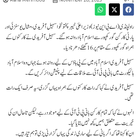
Rana Mehmood
November 28, 2025
راولپنڈی (اے بی این نیو ز)وزیراعلیٰ خیبرپختونخوا سہیل آفریدی، مشال یوسفزئی اور
پارٹی کارکن گورکھپور سے اسلام آباد روانہ ہو گئے۔ سہیل آفریدی نے کارکنوں کے
ہمراہ گورکھپور کے مقام پر 16 گھنٹے دھرنا دیا۔
سہیل آفریدی اسلام آباد میں کے پی ہاؤس کے لیے روانہ ہوئے جہاں وہ اسلام آباد
ہائیکورٹ میں بانی پی ٹی آئی سے ملاقات کے لیے پٹیشن دائر کریں گے۔
سہیل آفریدی نے کہا کہ رات کارکنوں کے ہمراہ یہاں گزری، یہ صرف ایک رات
تھی۔
انہوں نے کہا کہ تمام کارکن بانی پی ٹی آئی کے لیے موجود رہے، لیکن تاحال ان کی
خیریت سے متعلق ہمیں کچھ نہیں بتایا گیا۔
ان کا کہنا تھا کہ اگر بانی کے لیے ساری زندگی یہاں گزارنی پڑی تو ہم تیار ہیں۔