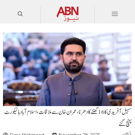
سہیل آفریدی کا 16 گھنٹے کا دھرنا،عمران خان سے ملاقات،اسلام آباد ہائیکورٹ
پہنچ گئے
پاکستان