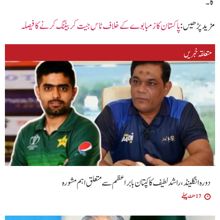
گا۔
مزید پڑھیں :
پاکستان کا زمبا بوے کے خلاف ٹاس جیت کر بیٹنگ کرنے کا فیصلہ
متعلقہ خبریں
دورہ انگلینڈ، راشد لطیف کا کپتان بابر اعظم سے متعلق اہم مشورہ
17 منٹ پہلے