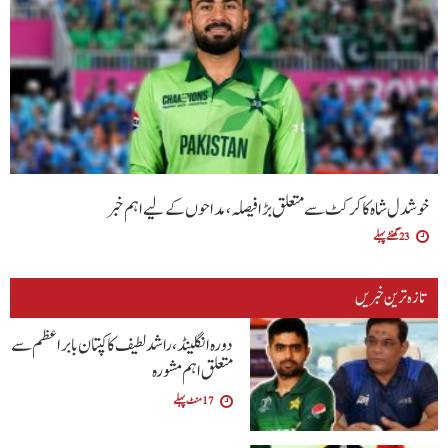
خوشدل شاہ کا کرکٹ سے متعلق بڑا فیصلہ، مداحوں کے لیے اہم خبر
23 گھنٹے پہلے
تازہ ترین خبریں
دورہ انگلینڈ، راشد لطیف کا کپتان بابر اعظم سے
متعلق اہم مشورہ
17 منٹ پہلے