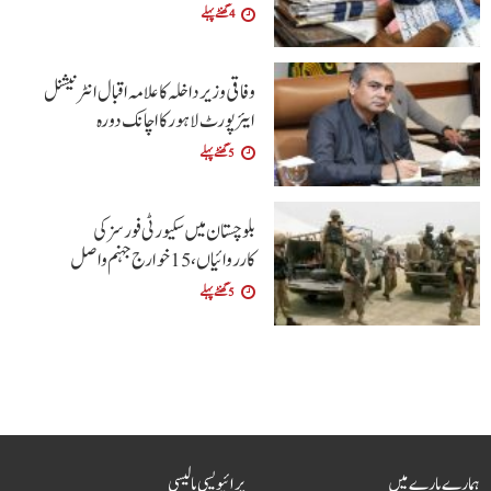
4 گھنٹے پہلے
وفاقی وزیر داخلہ کا علامہ اقبال انٹرنیشنل
ایئرپورٹ لاہور کا اچانک دورہ
5 گھنٹے پہلے
بلوچستان میں سکیورٹی فورسز کی
کارروائیاں، 15 خوارج جہنم واصل
5 گھنٹے پہلے
ہمارے بارے میں
پرائیویسی پالیسی