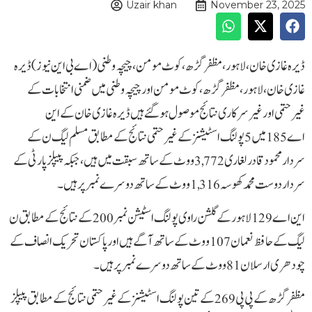
Uzair khan
November 23, 2025
ڈیرہ غازی خان، لاہور، مظفرگڑھ، کوٹ مومن،چیچہ وطنی( اے بی این نیوز )ڈیرہ
غازی خان، لاہور، مظفرگڑھ، کوٹ مومن اور چیچہ وطنی میں ضمنی انتخابات کے
غیرحتمی اور غیرسرکاری نتائج موصول ہو گئے ہیں ڈیرہ غازی خان کے این
اے 185 میں 5 پولنگ اسٹیشنز کے غیرحتمی نتائج کے مطابق مسلم لیگ ن کے
سردار محمود قادر لغاری 3,772 ووٹ کے ساتھ سبقت میں ہیں، جبکہ پیپلز پارٹی کے
سردار دوست محمد کھوسہ 1,316 ووٹ کے ساتھ دوسرے نمبر پر ہیں۔
این اے 129 لاہور کے گلشن راوی پولنگ اسٹیشن نمبر 200 کے نتائج کے مطابق ن
لیگ کے حافظ نعمان 107 ووٹ کے ساتھ آگے ہیں اور پاکستان تحریک انصاف کے
چودھری ارسلان 81 ووٹ کے ساتھ دوسرے نمبر پر ہیں۔
مظفرگڑھ کے پی پی 269 کے تین پولنگ اسٹیشنز کے غیرحتمی نتائج کے مطابق پیپلز