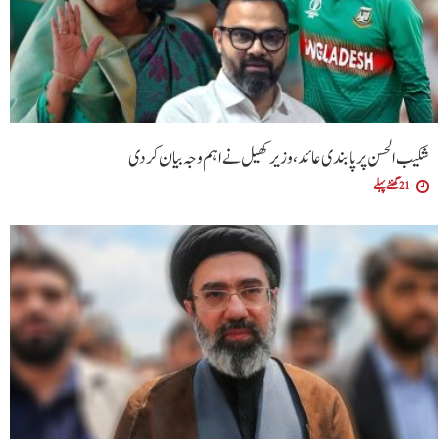
شکیب الحسن پر پابندی عائد، وزیر کھیل نے اہم وجہ بیان کر دی
21 گھنٹے پہلے