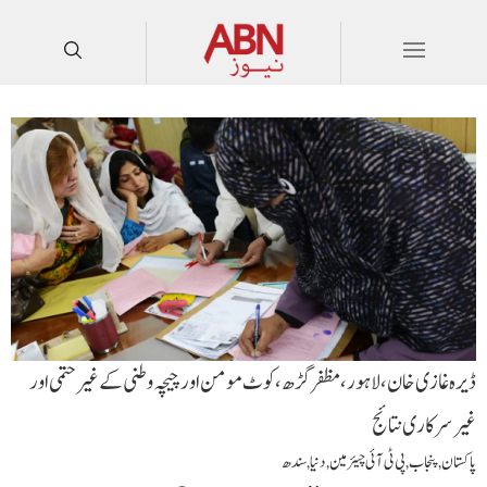
ڈیرہ غازی خان، لاہور، مظفرگڑھ، کوٹ مومن اور چیچہ وطنی کے غیرحتمی اور
غیرسرکاری نتائج
پاکستان
,
پنجاب
,
پی ٹی آئی چیئرمین
,
دنیا
,
سندھ