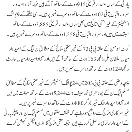
پارٹی کے میاں علمدار قریشی 915 ووٹ کے ساتھ آگے ہیں جبکہ آزاد امیدوار
سردار اقبال پتافی 402 ووٹ کے ساتھ دوسرے نمبر پر ہیں۔ اسی حلقے کے 9 پولنگ
اسٹیشنز کے غیرحتمی نتائج میں بھی میاں علمدار قریشی 3,885 ووٹ کے ساتھ
سبقت میں ہیں اور سردار اقبال پتافی 1,258 ووٹ کے ساتھ دوسرے نمبر پر ہیں۔
کوٹ مومن کے حلقہ پی پی 73 کے غیرحتمی نتائج کے مطابق ن لیگ کے امیدوار
میاں سلطان علی رانجھا 163 ووٹ کے ساتھ آگے ہیں اور آزاد امیدوار میاں حارث
رانجھا 124 ووٹ کے ساتھ دوسرے نمبر پر ہیں۔
چیچہ وطنی کے حلقہ پی پی 203 میں 24 پولنگ اسٹیشنز کے غیرحتمی نتائج کے مطابق
مسلم لیگ ن کے چودھری محمد حنیف جٹ 5,244 ووٹ کے ساتھ سبقت میں ہیں
اور آزاد امیدوار فلک شیر ڈوگر 880 ووٹ کے ساتھ دوسرے نمبر پر ہیں۔
غیرسرکاری نتائج سے واضح ہو رہا ہے کہ مختلف حلقوں میں مسلم لیگ ن اور پیپلز پارٹی
کے امیدوار برتری حاصل کر رہے ہیں، جبکہ حتمی نتائج کا اعلان الیکشن کمیشن کرے