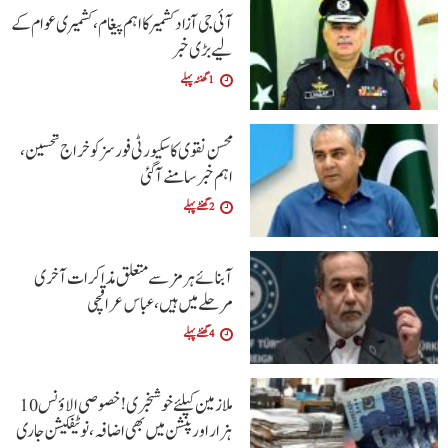
آئی جی آزاد کشمیر کا اہم پیغام، کشمیری عوام کے
لیے بڑی خبر
1 گھنٹہ پہلے
محسن نقوی کا سکیورٹی فورسز کو خراج تحسین،
اہم خبر سامنے آگئی
2 گھنٹے پہلے
آبنائے ہرمز سے متعلق مذاکرات آخری
مرحلے میں ہیں، عباس عراقچی
4 گھنٹے پہلے
ملازمین کیلئے خوشخبری !خصوصی الاؤنس 10
ہزار اور پنشن میں بھی اضافہ،نوٹیفکیشن جاری