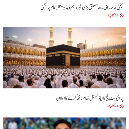
مجتبیٰ خامنہ ای سے متعلق بڑی خبر، اہم ویڈیو منظرعام پر آگئی
21 گھنٹے پہلے
پرائیویٹ حج کا نیا ڈیجیٹل نظام نافذ کرنے کا اعلان
23 گھنٹے پہلے