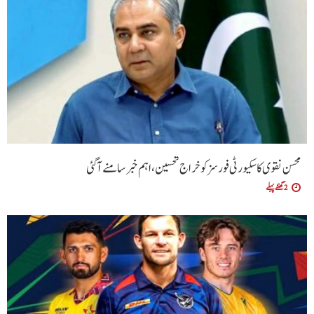
محسن نقوی کا سکیورٹی فورسز کو خراج تحسین، اہم خبر سامنے آگئی
2 گھنٹے پہلے