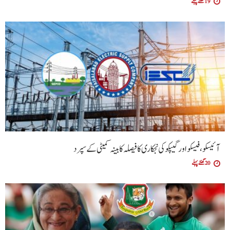
19 گھنٹے پہلے
آئیسکو، فیسکو اور گیپکو کی نجکاری کا فیصلہ کابینہ کمیٹی کے سپرد
20 گھنٹے پہلے