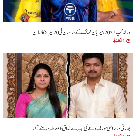
ورلڈ کپ 2027، میزبان ممالک کے درمیان ٹی20 سیریز کا اعلان
19 گھنٹے پہلے
بھارتی وزیراعلیٰ جوزف وجے کی اہلیہ سے طلاق کا معاملہ سامنے آگیا