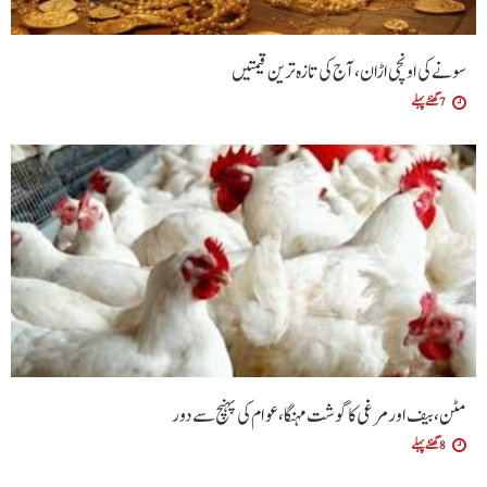
سونے کی اونچی اڑان، آج کی تازہ ترین قیمتیں
7 گھنٹے پہلے
مٹن، بیف اور مرغی کا گوشت مہنگا، عوام کی پہنچ سے دور
8 گھنٹے پہلے