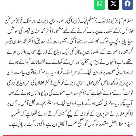
اسلام آباد (نیوز ڈیسک) مسلم لیگ (ن) کی رہنماء حنا پرویز بٹ اور جنک فوڈ (مرغن
غذائیں) کے نقصانات پر بات کرنے کے لیے مشہور ڈاکٹر محمد عفان قیصر کی سوشل
میڈیا پر دلچسپ نوک جھونک سامنے آگئی ۔تفصیلات کے مطابق ڈاکٹر محمد عفان قیصر
گزشتہ ماہ سموسے کے نقصانات پر بنائی گئی ایک ویڈیو کے ذریعے خوب وائرل ہوئے
تھے۔اب انہوں نے پیزا پر تنقید اور اس کے کھانے سے نقصانات گنواتے ہوئے
اسے انسانی صحت پر ڈرون اٹیک کے مترادف قرار دیا ہے جو کہ خاتون سیاست دان
حنا پرویز کو کچھ خاص نہیں بھایا۔حنا پرویز نے ٹوئٹر پر ڈاکٹر عفان کی اس ویڈیو کو ری
ٹوئٹ کرتے ہوئے لکھا ہے کہ ڈاکٹر صاحب سموسے کی ویڈیو وائرل ہونے کے بعد
آپ کچھ زیادہ فری نہیں ہوگئے، اب ڈرون اٹیک اور ایٹم بم سے نکل آئیں۔جس پر
ڈاکٹر عفان نے حنا پرویز کے ٹوئٹ کے نیچے کمنٹ کرتے ہوئے لکھا ہے کہ شکریہ
میڈم حنا، اصل مقصد لوگوں کو صحیح صحت آگاہی دینا ہے، اگلا ٹارگٹ بریانی ہے۔