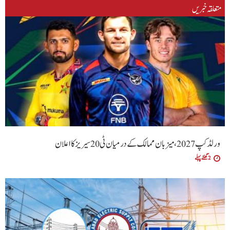
متعلقہ خبریں
ورلڈ کپ 2027، میزبان ممالک کے درمیان ٹی20 سیریز کا اعلان
2 گھنٹے پہلے