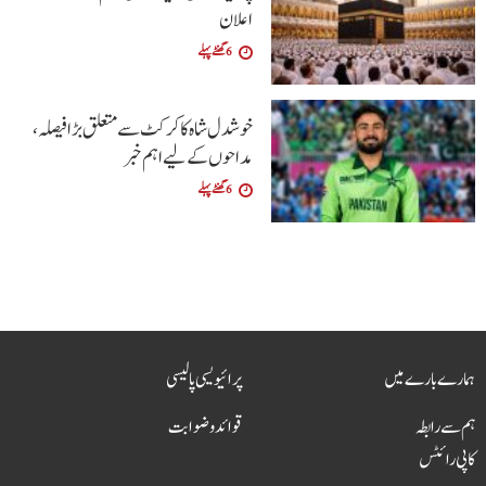
اعلان
6 گھنٹے پہلے
خوشدل شاہ کا کرکٹ سے متعلق بڑا فیصلہ،
مداحوں کے لیے اہم خبر
6 گھنٹے پہلے
ہمارے بارے میں
پرائیویسی پالیسی
ہم سے رابطہ
قوائد و ضوابت
کاپی رائٹس