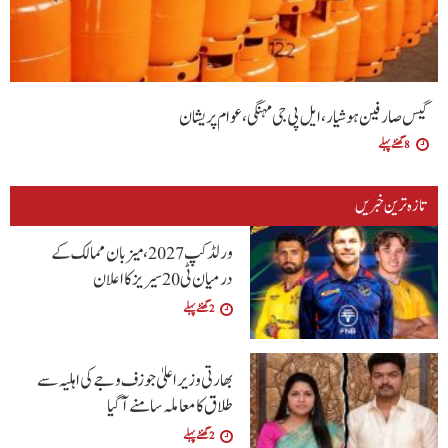
گیس صارفین ہوشیار، ایل پی جی مہنگی، عوام پریشان
8 گھنٹے پہلے
تازہ ترین خبریں
ورلڈ کپ 2027، میزبان ممالک کے
درمیان ٹی20 سیریز کا اعلان
2 گھنٹے پہلے
بھارتی وزیراعلیٰ جوزف وجے کی اہلیہ سے
طلاق کا معاملہ سامنے آگیا
2 گھنٹے پہلے