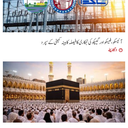
آئیسکو، فیسکو اور گیپکو کی نجکاری کا فیصلہ کابینہ کمیٹی کے سپرد
3 گھنٹے پہلے