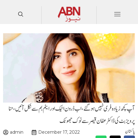
آپ کچھ زیادہ فری نہیں ہوگئے، اب ڈرون اٹیک اور ایٹم بم سے نکل آئیں،حنا
پرویز بٹ کی ڈاکٹرعفان قیصر سے نوک جھونک
پاکستان
admin
December 17, 2022