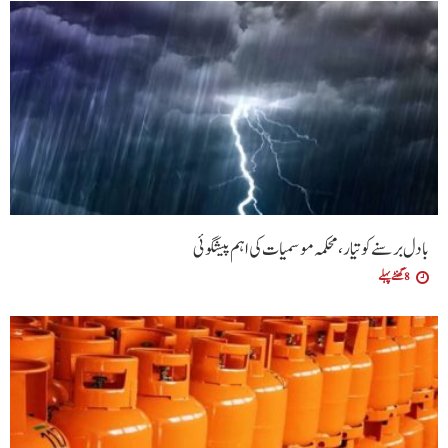
بادل برسنے کو تیار، محکمہ موسمیات کی اہم پیشگوئی
8 گھنٹے پہلے