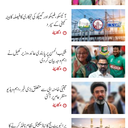
آئیسکو، فیسکو اور گیپکو کی نجکاری کا فیصلہ کابینہ
کمیٹی کے سپرد
3 گھنٹے پہلے
شکیب الحسن پر پابندی عائد، وزیر کھیل نے
اہم وجہ بیان کر دی
4 گھنٹے پہلے
مجتبیٰ خامنہ ای سے متعلق بڑی خبر، اہم ویڈیو
منظرعام پر آگئی
4 گھنٹے پہلے
پرائیویٹ حج کا نیا ڈیجیٹل نظام نافذ کرنے کا