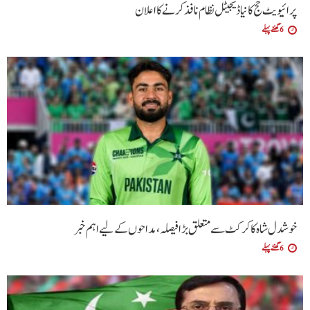
پرائیویٹ حج کا نیا ڈیجیٹل نظام نافذ کرنے کا اعلان
6 گھنٹے پہلے
خوشدل شاہ کا کرکٹ سے متعلق بڑا فیصلہ، مداحوں کے لیے اہم خبر
6 گھنٹے پہلے