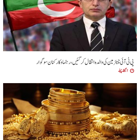
پی ٹی آئی چیئرمین کی والدہ انتقال کرگئیں، رہنما و کارکنان سوگوار
7 گھنٹے پہلے