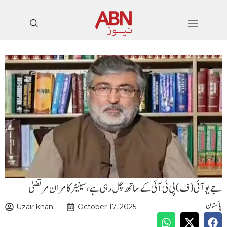
جے یو آئی (ف) پی ٹی آئی کے ساتھ چل رہی ہے، سینیٹر کامران مرتضیٰ
پاکستان
Uzair khan
October 17, 2025