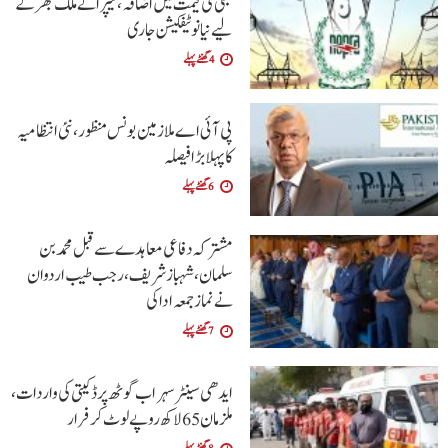
بجلی کی قیمت میں اضافہ، نیپرا نے ملک بھر کے
لیے نیا نوٹیفکیشن جاری
4 گھنٹے پہلے
پی آئی اے ملازمین بونس منظور، نئی انتظامیہ
کا پہلا بڑا فیصلہ
6 گھنٹے پہلے
مشترکہ دفاعی معاہدے سے قبل محمد بن
سلمان، شہباز شریف ، رجب طیب اردوان
نے نماز جمعہ ادا کی
7 گھنٹے پہلے
ایدھی سینٹر سہراب گوٹھ پر ڈکیتی کی واردات،
ملزمان 65 لاکھ روپے لوٹ کر فرار