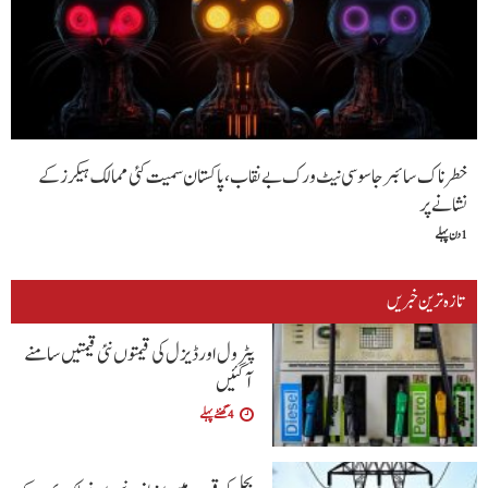
خطرناک سائبر جاسوسی نیٹ ورک بے نقاب، پاکستان سمیت کئی ممالک ہیکرز کے
نشانے پر
1 دن پہلے
تازہ ترین خبریں
پٹرول اور ڈیزل کی قیمتوں نئی قیمتیں سامنے
آگئیں
4 گھنٹے پہلے