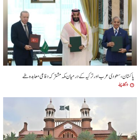
پاکستان، سعودی عرب اور ترکیہ کے درمیان مکہ مشترکہ دفاعی معاہدہ طے
9 گھنٹے پہلے