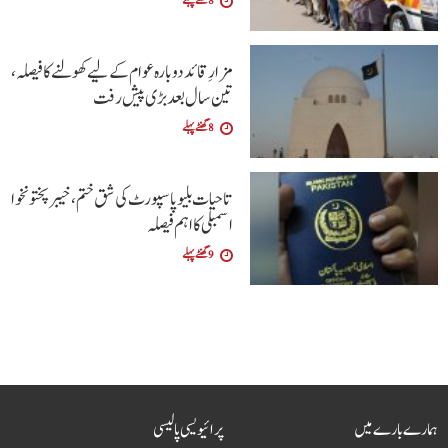
8 گھنٹے پہلے
مزارِ قائد دوبارہ عوام کے لیے کھولنے کا فیصلہ،
تین سال بعد بڑی پیش رفت
8 گھنٹے پہلے
تاحیات بلیو پاسپورٹ کی شق ختم، خیبر پختونخوا
اسمبلی کا اہم فیصلہ
9 گھنٹے پہلے
ہمارے بارے میں
پرائیویسی پالیسی