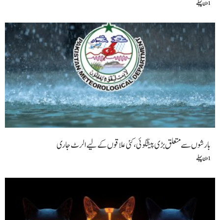
1 دن پہلے
بارشوں سے متعلق بڑی پیشگوئی، کئی علاقوں کے لیے الرٹ جاری
1 دن پہلے