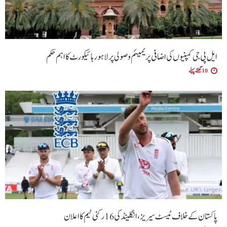
ایل پی جی کمپنیوں کی اضافی پریمیئم وصولی پر لاہور ہائیکورٹ کا اہم حکم
10 گھنٹے پہلے
پاکستان کے خلاف ٹیسٹ سیریز، انگلینڈ کی 16 رکنی ٹیم کا اعلان