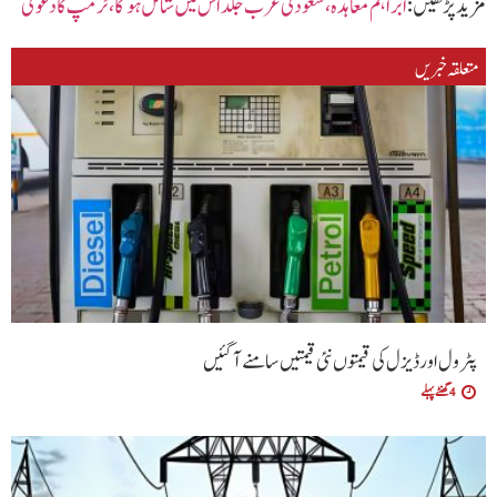
مزید پڑھیں :
ابراہم معاہدہ، سعودی عرب جلد اس میں شامل ہو گا،ٹرمپ کا دعویٰ
متعلقہ خبریں
پٹرول اور ڈیزل کی قیمتوں نئی قیمتیں سامنے آگئیں
4 گھنٹے پہلے