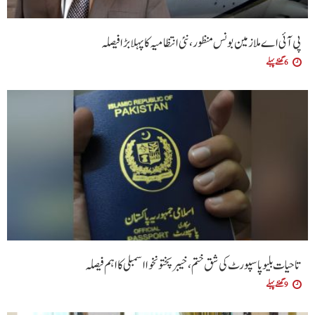
پی آئی اے ملازمین بونس منظور، نئی انتظامیہ کا پہلا بڑا فیصلہ
6 گھنٹے پہلے
تاحیات بلیو پاسپورٹ کی شق ختم، خیبر پختونخوا اسمبلی کا اہم فیصلہ
9 گھنٹے پہلے