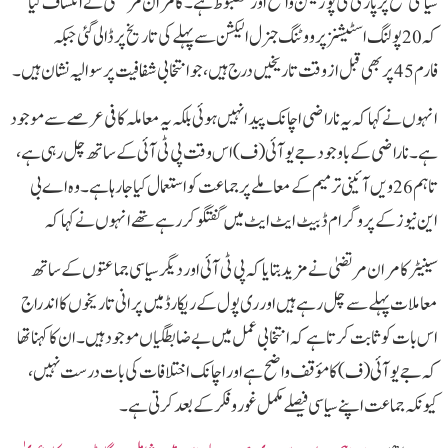
سیاسی سطح پر پارٹی کی پوزیشن واضح اور مضبوط ہے۔ کامران مرتضیٰ نے انکشاف کیا
کہ 20 پولنگ اسٹیشنز پر ووٹنگ جنرل الیکشن سے پہلے کی تاریخ پر ڈالی گئی جبکہ
فارم 45 پر بھی قبل از وقت تاریخیں درج ہیں، جو انتخابی شفافیت پر سوالیہ نشان ہیں۔
انہوں نے کہا کہ یہ ناراضی اچانک پیدا نہیں ہوئی بلکہ یہ معاملہ کافی عرصے سے موجود
ہے۔ ناراضی کے باوجود جے یو آئی (ف) اس وقت پی ٹی آئی کے ساتھ چل رہی ہے،
تاہم 26ویں آئینی ترمیم کے معاملے پر جماعت کو استعمال کیا جا رہا ہے۔وہ اے بی
این نیوز کے پروگرام ڈبیٹ ایٹ ایٹ میں گفتگو کر رہے تھےانہوں نے کہا کہ
سینیٹر کامران مرتضیٰ نے مزید بتایا کہ پی ٹی آئی اور دیگر سیاسی جماعتوں کے ساتھ
معاملات پہلے سے چل رہے ہیں اور ری پول کے ریکارڈ میں پرانی تاریخوں کا اندراج
اس بات کو ثابت کرتا ہے کہ انتخابی عمل میں بے ضابطگیاں موجود ہیں۔ ان کا کہنا تھا
کہ جے یو آئی (ف) کا مؤقف واضح ہے اور اچانک اختلافات کی بات درست نہیں،
کیونکہ جماعت اپنے سیاسی فیصلے مکمل غور و فکر کے بعد کرتی ہے۔