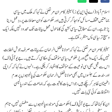
اسلام آباد( اے بی این نیوز )سینیٹر کامران مرتضیٰ نے کہا کہ ملک میں سیاسی
جماعتیں مختلف مسائل کو اجاگر کرتی ہیں اور حکومت کو ان معاملات پر ردِعمل دینا
پڑتا ہے۔ ان کے مطابق سیاسی کشیدگی کا ماحول محض بیانات تک محدود نہیں بلکہ ایک
وسیع تر سیاسی پس منظر رکھتا ہے۔
سینیٹر کامران مرتضیٰ نے کہا کہ مولانا فضل الرحمان کے بیانات صرف جوشِ خطابت
نہیں بلکہ ایک واضح اور پُرخلوص سیاسی مؤقف کی عکاسی کرتے ہیں۔ جے یو آئی (ف)
اس سے قبل بھی اسی نوعیت کے مؤقف کا اظہار کر چکی ہے۔ انہوں نے کہا کہ کراچی
اور سندھ کے جلسوں میں بھی مولانا فضل الرحمان حکومت کی پالیسیوں پر عدم
اطمینان ظاہر کر چکے ہیں، جو اس بات کا ثبوت ہے کہ جماعت کے اندر پالیسی
اختلافات کوئی نئی بات نہیں۔
ان کا کہنا تھا کہ جے یو آئی (ف) حکومت کی موجودہ پالیسیوں سے مطمئن نہیں، تاہم