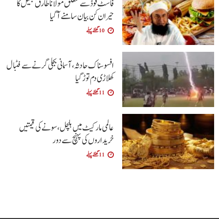
فاسٹ فوڈ سے متعلق مولانا طارق جمیل کا
حیران کن بیان سامنے آگیا
10 گھنٹے پہلے
افسوسناک حادثہ، آسمانی بجلی گرنے سے فٹبال
کھلاڑی دم توڑ گیا
11 گھنٹے پہلے
عالمی مارکیٹ میں ہلچل، سونے کی قیمتیں
خریداروں کی پہنچ سے دور
11 گھنٹے پہلے