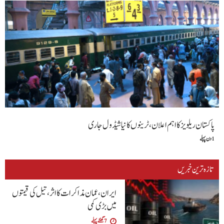
پاکستان ریلویز کا اہم اعلان، ٹرینوں کا نیا شیڈول جاری
1 دن پہلے
تازہ ترین خبریں
ایران، عمان مذاکرات کا اثر، تیل کی قیمتوں
میں بڑی کمی
7 گھنٹے پہلے