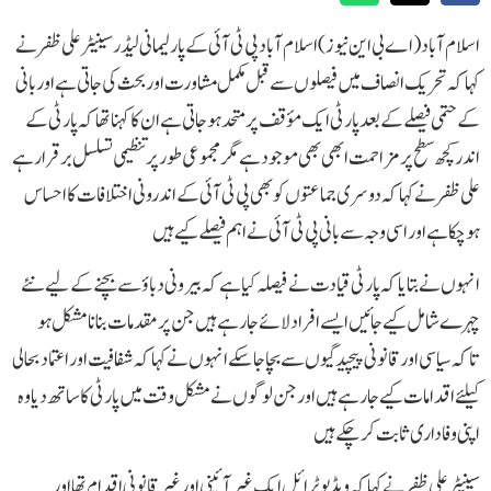
اسلام آباد ( اے بی این نیوز ) اسلام آباد پی ٹی آئی کے پارلیمانی لیڈر سینیٹر علی ظفر نے
کہا کہ تحریک انصاف میں فیصلوں سے قبل مکمل مشاورت اور بحث کی جاتی ہے اور بانی
کے حتمی فیصلے کے بعد پارٹی ایک مؤقف پر متحد ہو جاتی ہے ان کا کہنا تھا کہ پارٹی کے
اندر کچھ سطح پر مزاحمت ابھی بھی موجود ہے مگر مجموعی طور پر تنظیمی تسلسل برقرار ہے
علی ظفر نے کہا کہ دوسری جماعتوں کو بھی پی ٹی آئی کے اندرونی اختلافات کا احساس
ہو چکا ہے اور اسی وجہ سے بانی پی ٹی آئی نے اہم فیصلے کیے ہیں
انہوں نے بتایا کہ پارٹی قیادت نے فیصلہ کیا ہے کہ بیرونی دباؤ سے بچنے کے لیے نئے
چہرے شامل کیے جائیں ایسے افراد لائے جا رہے ہیں جن پر مقدمات بنانا مشکل ہو
تاکہ سیاسی اور قانونی پیچیدگیوں سے بچا جا سکے انہوں نے کہا کہ شفافیت اور اعتماد بحالی
کیلئے اقدامات کیے جا رہے ہیں اور جن لوگوں نے مشکل وقت میں پارٹی کا ساتھ دیا وہ
اپنی وفاداری ثابت کر چکے ہیں
سینیٹر علی ظفر نے کہا کہ ویڈیو ٹرائل ایک غیر آئینی اور غیر قانونی اقدام تھا اور