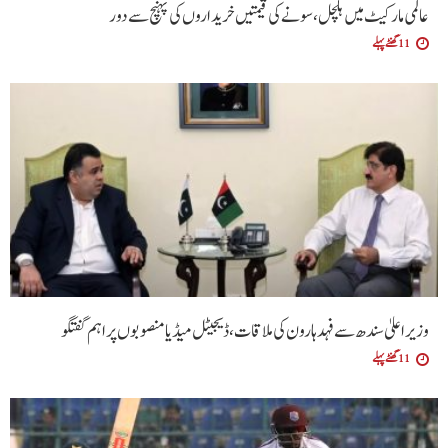
عالمی مارکیٹ میں ہلچل، سونے کی قیمتیں خریداروں کی پہنچ سے دور
11 گھنٹے پہلے
وزیراعلیٰ سندھ سے فہد ہارون کی ملاقات، ڈیجیٹل میڈیا منصوبوں پر اہم گفتگو
11 گھنٹے پہلے