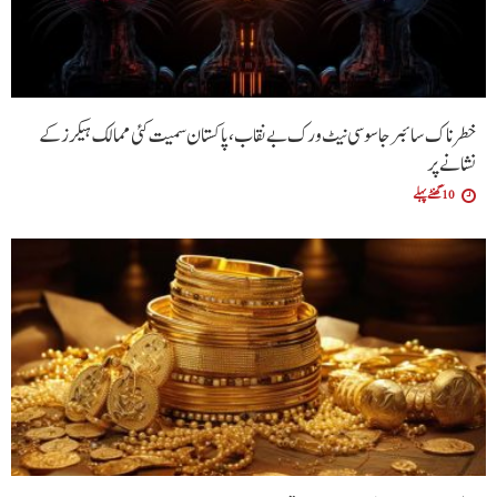
خطرناک سائبر جاسوسی نیٹ ورک بے نقاب، پاکستان سمیت کئی ممالک ہیکرز کے
نشانے پر
10 گھنٹے پہلے