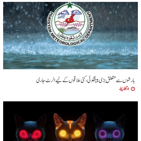
بارشوں سے متعلق بڑی پیشگوئی، کئی علاقوں کے لیے الرٹ جاری
8 گھنٹے پہلے