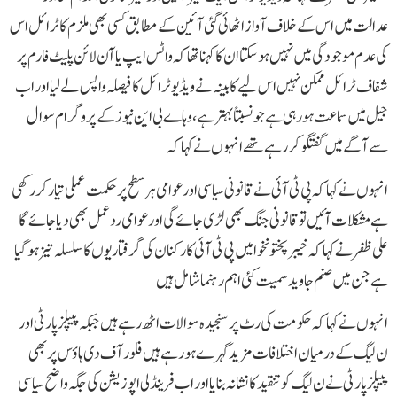
عدالت میں اس کے خلاف آواز اٹھائی گئی آئین کے مطابق کسی بھی ملزم کا ٹرائل اس
کی عدم موجودگی میں نہیں ہو سکتا ان کا کہنا تھا کہ واٹس ایپ یا آن لائن پلیٹ فارم پر
شفاف ٹرائل ممکن نہیں اس لیے کابینہ نے ویڈیو ٹرائل کا فیصلہ واپس لے لیا اور اب
جیل میں سماعت ہو رہی ہے جو نسبتاً بہتر ہے، وہاے بی این نیوز کے پروگرام سوال
سے آگے میں گفتگو کر رہے تھے انہوں نے کہا کہ
انہوں نے کہا کہ پی ٹی آئی نے قانونی سیاسی اور عوامی ہر سطح پر حکمت عملی تیار کر رکھی
ہے مشکلات آئیں تو قانونی جنگ بھی لڑی جائے گی اور عوامی ردعمل بھی دیا جائے گا
علی ظفر نے کہا کہ خیبرپختونخوا میں پی ٹی آئی کارکنان کی گرفتاریوں کا سلسلہ تیز ہو گیا
ہے جن میں صنم جاوید سمیت کئی اہم رہنما شامل ہیں
انہوں نے کہا کہ حکومت کی رٹ پر سنجیدہ سوالات اٹھ رہے ہیں جبکہ پیپلز پارٹی اور
ن لیگ کے درمیان اختلافات مزید گہرے ہو رہے ہیں فلور آف دی ہاؤس پر بھی
پیپلز پارٹی نے ن لیگ کو تنقید کا نشانہ بنایا اور اب فرینڈلی اپوزیشن کی جگہ واضح سیاسی