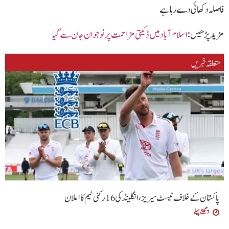
فاصلہ دکھائی دے رہا ہے
مزید پڑھیں :
اسلام آباد میں ڈکیتی مزاحمت پر نوجوان جان سے گیا
متعلقہ خبریں
پاکستان کے خلاف ٹیسٹ سیریز، انگلینڈ کی 16 رکنی ٹیم کا اعلان
7 گھنٹے پہلے