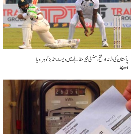
پاکستان کی شاندار فتح،سنسنی خیز مقابلے میں ویسٹ انڈیز کو ہرا دیا
1 دن پہلے