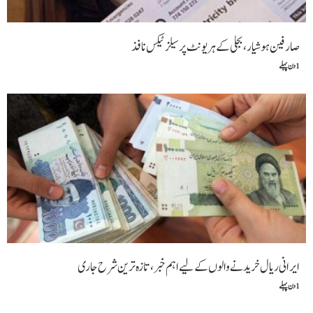
صارفین ہوشیار، بجلی کے ہر یونٹ پر سیلز ٹیکس نافذ
1 دن پہلے
ایرانی ریال خریدنے والوں کے لیے اہم خبر، تازہ ترین شرح جاری
1 دن پہلے