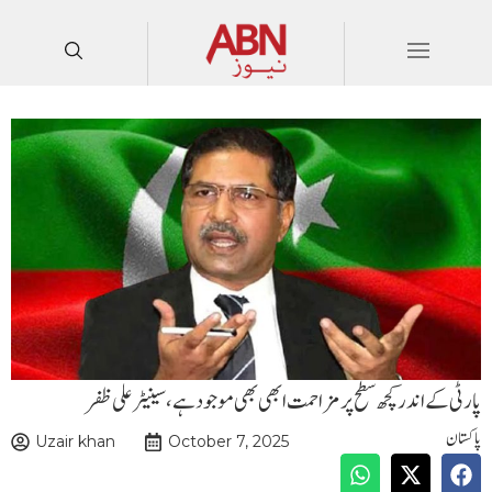
پارٹی کے اندر کچھ سطح پر مزاحمت ابھی بھی موجود ہے، سینیٹر علی ظفر
پاکستان
Uzair khan
October 7, 2025