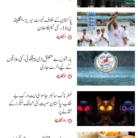
پاکستان کے خلاف ٹیسٹ سیریز، انگلینڈ
کی 16 رکنی ٹیم کا اعلان
7 گھنٹے پہلے
بارشوں سے متعلق بڑی پیشگوئی، کئی علاقوں
کے لیے الرٹ جاری
8 گھنٹے پہلے
خطرناک سائبر جاسوسی نیٹ ورک بے
نقاب، پاکستان سمیت کئی ممالک ہیکرز کے
نشانے پر
10 گھنٹے پہلے