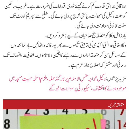
علاقائی عدالتی تفاوت کم کرنےکیلئےفوری اقدامات کی ضر ورت ہے۔ غریب سائلین
کومفت وکیل کی سہولت ریاستی خرچ پردی جائےگی۔ ضلع سےسپریم کورٹ تک
مفت قانونی معاونت دی جائےگی۔
بارزاہل وکلاکومتعلقہ جج صاحبان کےلیےنامزدکردیں۔
وکلاوفاقی عدالتی اکیڈمی کی تربیتی سکیموں سےبھرپورفائدہ اٹھائیں۔ بارنمائندوں
کےمسائل سن کرمتعلقہ اداروں سےرابطے کایقین دلاتاہوں۔ شفافیت،انصاف تک
رسائی اورمشترکہ اصلاح ہماراعزم ہے۔
مزید پڑھیں :
وکیل خواجہ شمس الاسلام پر ٹارگٹڈ حملہ،ملزم اسلحہ سمیت مسجد میں
موجود ہو نے کا انکشاف،سیکیورٹی پر سوالات اٹھ گئے
متعلقہ خبریں