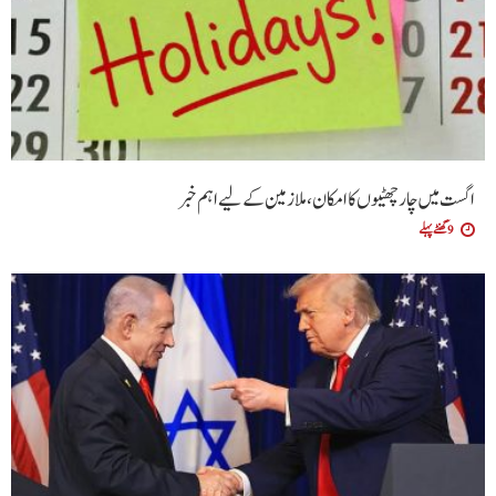
اگست میں چار چھٹیوں کا امکان، ملازمین کے لیے اہم خبر
9 گھنٹے پہلے