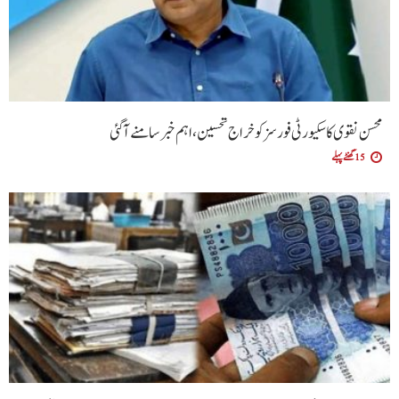
محسن نقوی کا سکیورٹی فورسز کو خراج تحسین، اہم خبر سامنے آگئی
15 گھنٹے پہلے