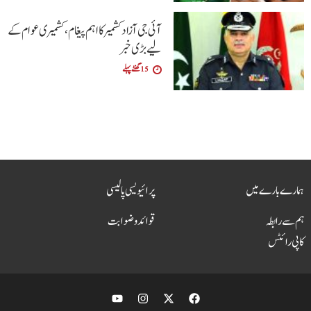
آئی جی آزاد کشمیر کا اہم پیغام، کشمیری عوام کے
لیے بڑی خبر
15 گھنٹے پہلے
ہمارے بارے میں
پرائیویسی پالیسی
ہم سے رابطہ
قوائد و ضوابت
کاپی رائٹس