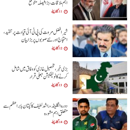
اہم ملاقات، بڑا فیصلہ متوقع
11 گھنٹے پہلے
شیر افضل مروت کی پی ٹی آئی قیادت پر تنقید،
احتجاج اور نئے صوبوں پر بڑا بیان
12 گھنٹے پہلے
بڑی خبر، تحصیل غازی کو وفاق میں شامل
کرنے کا نوٹیفکیشن جعلی قرار
13 گھنٹے پہلے
دورہ انگلینڈ، راشد لطیف کا کپتان بابر اعظم سے
متعلق اہم مشورہ
14 گھنٹے پہلے