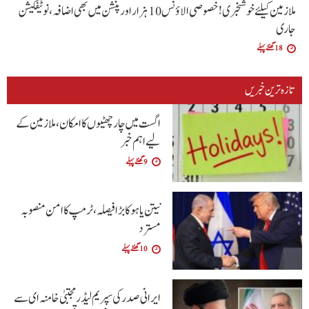
ملازمین کیلئے خوشخبری !خصوصی الاؤنس 10 ہزار اور پنشن میں بھی اضافہ،نوٹیفکیشن
جاری
18 گھنٹے پہلے
تازہ ترین خبریں
اگست میں چار چھٹیوں کا امکان، ملازمین کے
لیے اہم خبر
9 گھنٹے پہلے
نیتن یاہو کا بڑا فیصلہ، ٹرمپ کا امن منصوبہ
مسترد
10 گھنٹے پہلے
ایرانی صدر کی سپریم لیڈر مجتبیٰ خامنہ ای سے