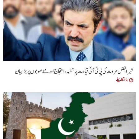
شیر افضل مروت کی پی ٹی آئی قیادت پر تنقید، احتجاج اور نئے صوبوں پر بڑا بیان
12 گھنٹے پہلے