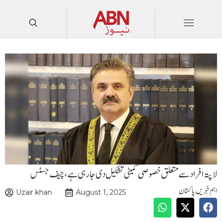
لاپتہ افرادسےمتعلق خصوصی کمیٹی تشکیل دی جارہی ہے، چیف جسٹس
اہم خبریں
,
پاکستان
Uzair khan
August 1, 2025