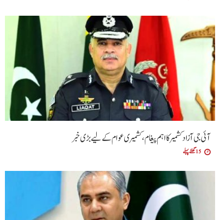
آئی جی آزاد کشمیر کا اہم پیغام، کشمیری عوام کے لیے بڑی خبر
15 گھنٹے پہلے