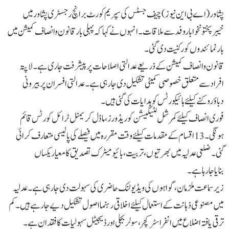
پشاور ( اے بی این نیوز ) چیف جسٹس کی سپریم کورٹ برانچ رجسٹری پشاورمیں
خیبرپختونخواباروفدسےملاقات۔ انہوں نے کہا کہ پہلی بار قانون وانصاف کمیشن میں
بارنمائندوں کورکنیت دی گئی۔
قانون وانصاف کمیشن کےذریعے عدالتی اصلاحات پرپیشرفت جاری ہے۔ لاپتہ
افرادسےمتعلق خصوصی کمیٹی تشکیل دی جارہی ہے۔ عدالتی افسران پربیرونی
دباؤروکنےکیلئےہائیکورٹس کوہدایات کی گئی ہیں۔
فوری انصاف کیلئےکمرشل لٹیگیشن کوریڈورز،ماڈل کریمنل ٹرائل کورٹس قائم
ہونگی۔ 13اقسام کےمقدمات کیلئےوقت مقررہ میں فیصلےکی پالیسی متعارف کرائی
گئی۔ ضلعی عدلیہ میں بھرتیوں،تربیت،بائیومیٹرک تصدیق کامعیاریکساں
بنایاجارہاہے۔
زیرسماعت ملزمان،گواہوں کی ویڈیولنک حاضری کی سہولت دی جارہی ہے۔ عدلیہ
میں مصنوعی ذہانت کےاستعمال کیلئےاخلاقی رہنمااصول تشکیل دیےجارہے ہیں۔ کم
ترقی یافتہ اضلاع میں انفراسٹرکچر،سولر بجلی اورڈیجیٹل سہولیات کافقدان ہے۔