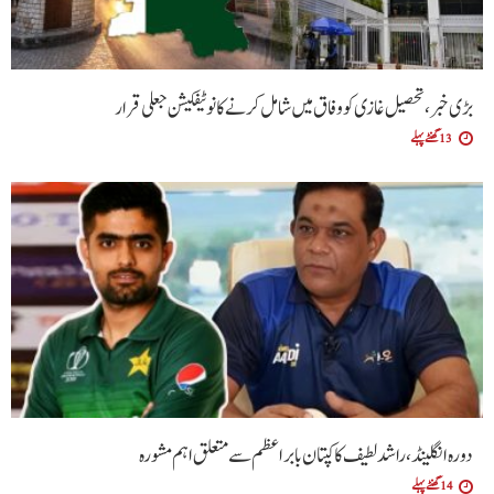
بڑی خبر، تحصیل غازی کو وفاق میں شامل کرنے کا نوٹیفکیشن جعلی قرار
13 گھنٹے پہلے
دورہ انگلینڈ، راشد لطیف کا کپتان بابر اعظم سے متعلق اہم مشورہ
14 گھنٹے پہلے