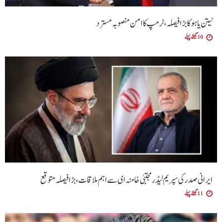
نیتن یاہو کا بڑا فیصلہ، ٹرمپ کا امن منصوبہ مسترد
10 گھنٹے پہلے
ایرانی صدر کی سپریم لیڈر مجتبیٰ خامنہ ای سے اہم ملاقات، بڑا فیصلہ متوقع
11 گھنٹے پہلے