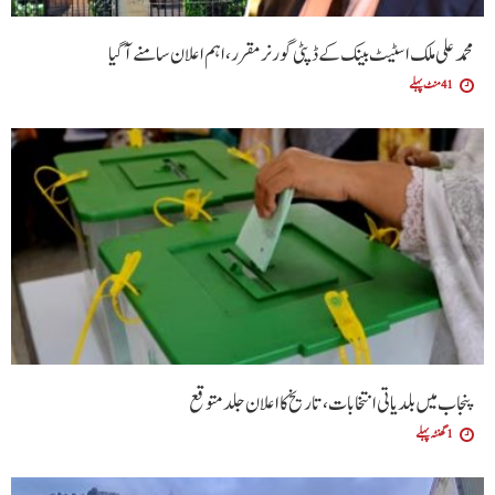
محمد علی ملک اسٹیٹ بینک کے ڈپٹی گورنر مقرر، اہم اعلان سامنے آگیا
41 منٹ پہلے
پنجاب میں بلدیاتی انتخابات، تاریخ کا اعلان جلد متوقع
1 گھنٹہ پہلے