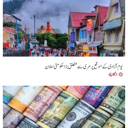
یوم آزادی کے موقع پر مری سے متعلق بڑا حکومتی اعلان
2 گھنٹے پہلے