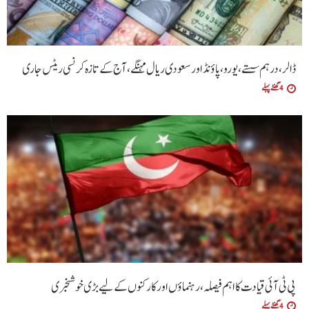
ڈالر، درہم سستے، یورو، پاؤنڈ اور سعودی ریال مہنگے، آج کے تازہ کرنسی ریٹس جاری
4 گھنٹے پہلے
پی ٹی آئی قیادت کا اہم فیصلہ، رہنماؤں اور کارکنوں کے لیے بڑی خوشخبری
4 گھنٹے پہلے