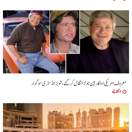
معروف امریکی اداکار بین جونز انتقال کرگئے، شوبز انڈسٹری سوگوار
4 گھنٹے پہلے