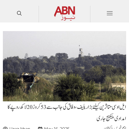
ایل او سی متاثرین کیلئے بڑا ریلیف،وفاق کی جانب سے 53 کروڑ 20 لاکھ روپے کا
امدادی پیکیج جاری
اہم خبریں
,
پاکستان