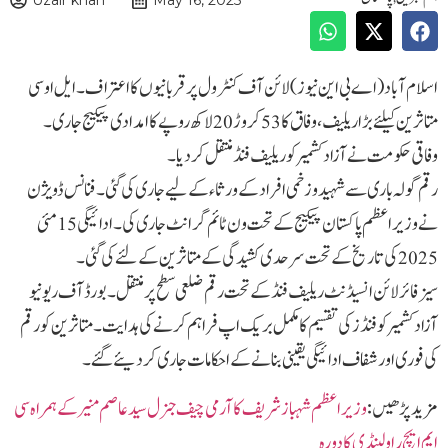
Uzair khan
May 16, 2025
اسلام آباد ( اے بی این نیوز )لائن آف کنٹرول پر قربانیوں کا اعتراف۔ ایل او سی
متاثرین کیلئے بڑا ریلیف،وفاق کا 53 کروڑ 20 لاکھ روپے کا امدادی پیکیج جاری۔
وفاقی حکومت نے آزاد کشمیر کو ریلیف فنڈ منتقل کر دیا۔
رقم گولہ باری سے شہید و زخمی افراد کے ورثاء کے لیے جاری کی گئی۔ فنانس ڈویژن
نے وزیراعظم پاکستان پیکیج کے تحت ون ٹائم گرانٹ جاری کی۔ ادائیگی 15 مئی
2025 کی تاریخ کے تحت سرحدی کشیدگی کے متاثرین کے لئے کی گئی۔
سیز فائر لائن انسیڈنٹ ریلیف فنڈ کے تحت رقم ضلعی سطح پر منتقل۔ بورڈ آف ریونیو
آزاد کشمیر کو فنڈز کی تقسیم کا مکمل بریک اپ فراہم کرنے کی ہدایت۔ متاثرین کو رقم
کی فوری اور شفاف ادائیگی یقینی بنانے کے احکامات جاری کر دیئے گئے۔
مزید پڑھیں :
وزیراعظم شہبازشریف کا آرمی چیف جنرل سید عاصم منیر کے ہمراہ سی
ایم ایچ ر اولپنڈی کا دورہ