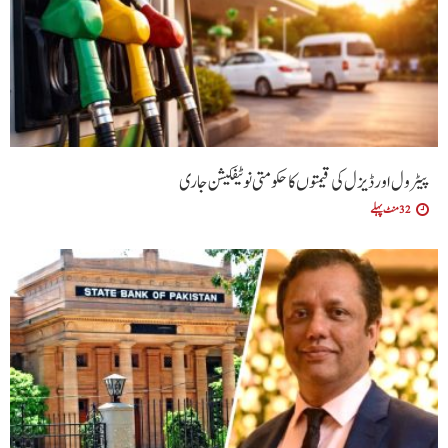
پیٹرول اور ڈیزل کی قیمتوں کا حکومتی نوٹیفکیشن جاری
32 منٹ پہلے