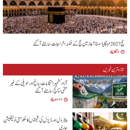
حج 2027 مہنگا یا سستا؟ عازمین حج کے ممکنہ اخراجات سامنے آگئے
5 گھنٹے پہلے
تازہ ترین خبریں
آزاد کشمیر انتخابات، باغ اور حویلی کے غیر
حتمی نتائج سامنے آگئے
15 منٹ پہلے
پیٹرول اور ڈیزل کی قیمتوں کا حکومتی نوٹیفکیشن
جاری