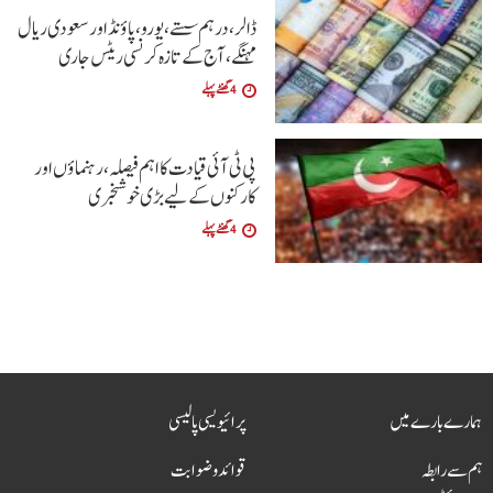
ڈالر، درہم سستے، یورو، پاؤنڈ اور سعودی ریال
مہنگے، آج کے تازہ کرنسی ریٹس جاری
4 گھنٹے پہلے
پی ٹی آئی قیادت کا اہم فیصلہ، رہنماؤں اور
کارکنوں کے لیے بڑی خوشخبری
4 گھنٹے پہلے
ہمارے بارے میں
پرائیویسی پالیسی
ہم سے رابطہ
قوائد و ضوابت