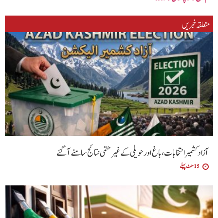
متعلقہ خبریں
آزاد کشمیر انتخابات، باغ اور حویلی کے غیر حتمی نتائج سامنے آگئے
15 منٹ پہلے