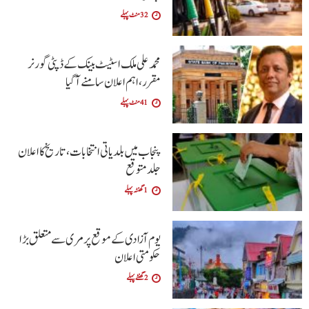
32 منٹ پہلے
محمد علی ملک اسٹیٹ بینک کے ڈپٹی گورنر
مقرر، اہم اعلان سامنے آگیا
41 منٹ پہلے
پنجاب میں بلدیاتی انتخابات، تاریخ کا اعلان
جلد متوقع
1 گھنٹہ پہلے
یوم آزادی کے موقع پر مری سے متعلق بڑا
حکومتی اعلان
2 گھنٹے پہلے