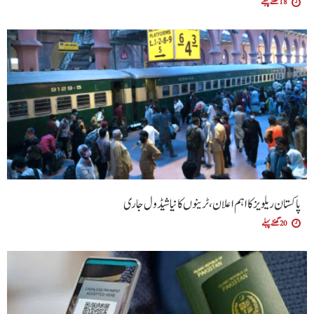
18 گھنٹے پہلے
پاکستان ریلویز کا اہم اعلان، ٹرینوں کا نیا شیڈول جاری
20 گھنٹے پہلے