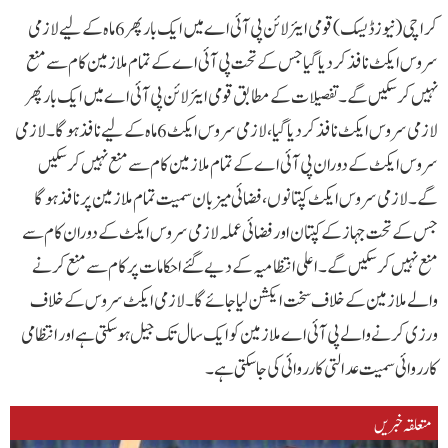
کراچی (نیوزڈیسک) قومی ایئرلائن پی آئی اے میں ایک بار پھر 6 ماہ کے لیے لازمی
سروس ایکٹ نافذ کردیا گیاجس کے تحت پی آئی اے کے تمام ملازمین کام سے منع
نہیں کر سکیں گے۔تفصیلات کے مطابق قومی ایئرلائن پی آئی اے میں ایک بار پھر
لازمی سروس ایکٹ نافذ کردیا گیا، لازمی سروس ایکٹ 6 ماہ کے لیے نافذ ہوگا۔لازمی
سروس ایکٹ کے دوران پی آئی اے کے تمام ملازمین کام سے منع نہیں کر سکیں
گے۔لازمی سروس ایکٹ کپتانوں، فضائی میزبان سمیت تمام ملازمین پر نافذ ہوگا
جس کے تحت جہاز کے کپتان اور فضائی عملہ لازمی سروس ایکٹ کے دوران کام سے
منع نہیں کر سکیں گے۔اعلی انتظامیہ کے دیے گئے احکامات پر کام سے منع کرنے
والے ملازمین کے خلاف سخت ایکشن لیا جائے گا۔لازمی ایکٹ سروس کے خلاف
ورزی کرنے والے پی آئی اے ملازمین کو ایک سال تک جیل ہوسکتی ہے اور انتظامی
کارروائی سمیت عدالتی کارروائی کی جا سکتی ہے۔
متعلقہ خبریں