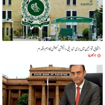
انتخابی قوانین میں بڑی تبدیلی، الیکشن کمیشن کا اہم اقدام
22 گھنٹے پہلے