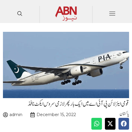
قومی ایئرلائن پی آئی اے میں ایک بار پھر لازمی سروس ایکٹ نافذ
پاکستان
admin
December 15, 2022