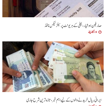
صارفین ہوشیار، بجلی کے ہر یونٹ پر سیلز ٹیکس نافذ
18 گھنٹے پہلے
ایرانی ریال خریدنے والوں کے لیے اہم خبر، تازہ ترین شرح جاری