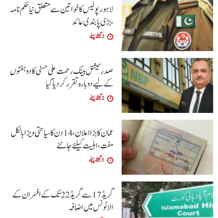
لاہور پولیس کا خواتین سے متعلق نیا حکم نامہ
،بڑی پابندی عائد
2 گھنٹے پہلے
صدر نیشنل بینک رحمت علی حسنی کا دو ہفتوں
کے لیے دوبارہ تقرر کر دیا گیا
2 گھنٹے پہلے
عمان کا بڑا اعلان،14 دن کا سیاحتی ویزا بالکل
مفت ،اہلیت کیلئے جانئے
3 گھنٹے پہلے
گریڈ 17 سے گریڈ 22 تک کے افسران کے
الائونس میں اضافہ