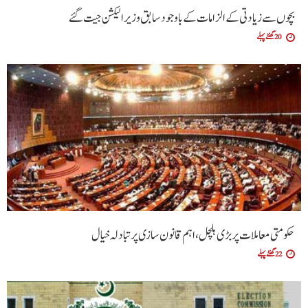
بچوں سے زیادتی کے الزامات کے باوجود سابق وزیر الیکشن جیت گئے
20 گھنٹے پہلے
حکومتی معاملات پر بڑی ہلچل ،اہم قانون سازی پر تبادلہ خیال
22 گھنٹے پہلے