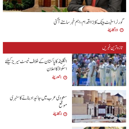
گورنر اسٹیٹ بینک کا بڑا اقدام، اہم خبر سامنے آگئی
23 گھنٹے پہلے
تازہ ترین خبریں
انگلینڈ کا پاکستان کے خلاف ٹیسٹ سیریز کیلئے
اسکواڈ کا اعلان
1 گھنٹہ پہلے
سعودی عرب میں جائیداد بنانے کا سنہری
موقع
2 گھنٹے پہلے