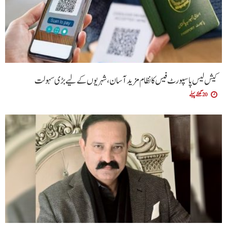
کیش لیس پاسپورٹ فیس کا نظام مزید آسان،شہریوں کے لیے بڑی سہولت
20 گھنٹے پہلے