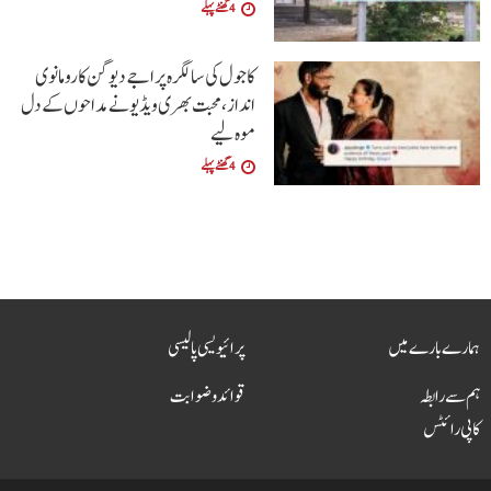
4 گھنٹے پہلے
کاجول کی سالگرہ پر اجے دیوگن کا رومانوی
انداز، محبت بھری ویڈیو نے مداحوں کے دل
موہ لیے
4 گھنٹے پہلے
ہمارے بارے میں
پرائیویسی پالیسی
ہم سے رابطہ
قوائد و ضوابت
کاپی رائٹس