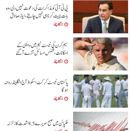
پی ٹی آئی کو مذاکرات کی دعوت نہیں دی،وہ
بات چیت کرنا ہی نہیں چاہتے،ایاز صادق
2 گھنٹے پہلے
سیم کرن کی ٹیسٹ ٹیم میں واپسی کے
امکانات،فٹنس مسائل آڑے آگئے
2 گھنٹے پہلے
پاکستان ٹیسٹ کرکٹ اسکواڈ آج انگلینڈ روانہ
ہوگا
2 گھنٹے پہلے
فلپائن میں صبح سویرے 5 .8 شدت کا زلزلہ