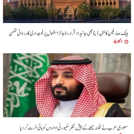
بینک صارفین کا خفیہ ڈیٹا بھی جائیداد قرار،ناجائز استعمال پر فوجداری کارروائی ممکن
5 گھنٹے پہلے
سعودی عرب نے ممکنہ حملے کے پیش نظر سکیورٹی اداروں کو ہائی الرٹ کردیا