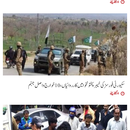
6 گھنٹے پہلے
سکیورٹی فورسز کی خیبرپختونخوا میں کارروائیاں،10 خوارج واصل جہنم
6 گھنٹے پہلے