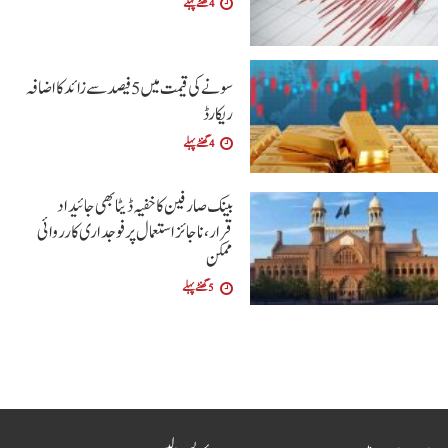
4 گھنٹے پہلے
سونے کی قیمت میں 5 فیصد سے زائد کا اضافہ
ریکارڈ
4 گھنٹے پہلے
بینک صارفین کا خفیہ ڈیٹا بھی جائیداد
قرار،ناجائز استعمال پر فوجداری کارروائی
ممکن
5 گھنٹے پہلے