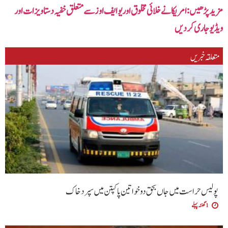
مزید پڑھیں: امریکا نے خلائی مخلوق اور یو ایف اوز سے متعلق خفیہ دستاویزات اور
ویڈیو جاری کردیں
متعلقہ خبریں
پولیس حراست میں جاں بحق دو خواتین پاکپتن میں سپرد خاک
1 گھنٹہ پہلے