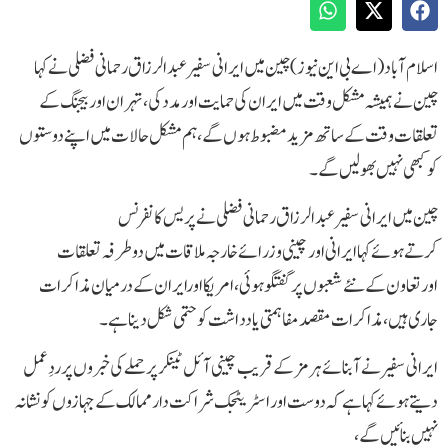
اسلام آباد(اے بی این نیوز)چین میں ایرانی سفیرعبدالرزاق رحمانی فضلی نےکہا
چین نے ہمیشہ مشکل وقت میں ایران کی حمایت اور مدد کی،تہران اوربیجنگ کے
تعلقات وقت کےساتھ مزیدمضبوط ہوں گے،ہم مشکل حالات میں اپنے دوستوں
کوکبھی نہیں بھولیں گے۔
چین میں ایرانی سفیرعبدالرزاق رحمانی فضلی نےپریس کانفرنس
کرتےہوئےکہاایرانی اور چینی وزرائے خارجہ ملاقات میں دوطرفہ تعلقات
اورتعاون کے نئے شعبوں پرگفتگو ہوئی،امریکا اورایران کےدرمیان مذاکرات
جاری ہیں،مذاکرات مقصد مفاہمتی یادداشت کو حتمی شکل دینا ہے۔
ایرانی سفیر نے آبنائے ہرمز کے قریب چینی آئل ٹینکر پر حملے کی خبروں پر ردِعمل
دیتے ہوئے کہا ہےکہ دوست اور اسٹریٹجک شراکت دار ممالک کے جہازوں کو نشانہ
نہیں بنائیں گے،