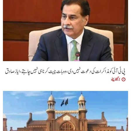
پی ٹی آئی کو مذاکرات کی دعوت نہیں دی،وہ بات چیت کرنا ہی نہیں چاہتے،ایاز صادق
2 گھنٹے پہلے