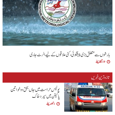
بارشوں سے متعلق بڑی پیشگوئی، کئی علاقوں کے لیے الرٹ جاری
19 گھنٹے پہلے
تازہ ترین خبریں
پولیس حراست میں جاں بحق دو خواتین
پاکپتن میں سپرد خاک
1 گھنٹہ پہلے