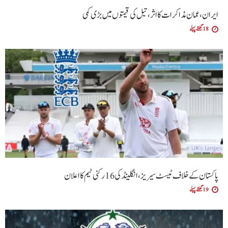
ایران، عمان مذاکرات کا اثر، تیل کی قیمتوں میں بڑی کمی
18 گھنٹے پہلے
پاکستان کے خلاف ٹیسٹ سیریز، انگلینڈ کی 16 رکنی ٹیم کا اعلان
19 گھنٹے پہلے