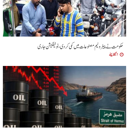
حکومت نے پیٹرولیم مصنوعات میں کمی کردی،نوٹیفکیشن جاری
7 گھنٹے پہلے