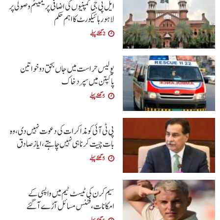
ایل پی جی کمپنیوں کی اضافی پریمیئم وصولی پر
لاہور ہائیکورٹ کا اہم حکم
2 گھنٹے پہلے
پولیس حراست میں جاں بحق دو خواتین
پاکپتن میں سپرد خاک
5 گھنٹے پہلے
پی ٹی آئی کو مذاکرات کی دعوت نہیں دی،وہ
بات چیت کرنا ہی نہیں چاہتے،ایاز صادق
5 گھنٹے پہلے
سیم کرن کی ٹیسٹ ٹیم میں واپسی کے
امکانات،فٹنس مسائل آڑے آگئے