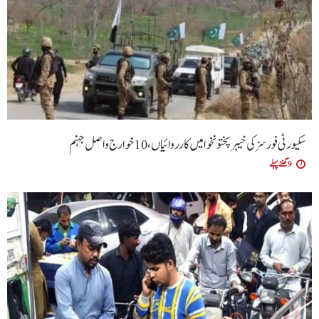
سکیورٹی فورسز کی خیبرپختونخوا میں کارروائیاں،10 خوارج واصل جہنم
9 گھنٹے پہلے