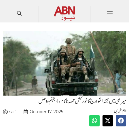
میر علی میں فتنہ الخوارج کا خود کش حملہ ناکام،4جہنم واصل
اہم خبریں
saif
October 17, 2025