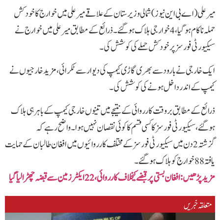
میر علی (اے بی این نیوز)شمالی وزیرستان کے علاقے میر علی میں خوارج کا خودکش
حملہ ناکام ہوگیا،4 خوارجی ہلاک ہوگئے۔ذرائع کے مطابق میر علی میں خوارج نے
سیکیورٹی فورسز پر خودکش حملے کی کوشش کی۔
ایک خارجی نے بارود سے بھری گاڑی کیمپ کی دیوار سے ٹکرائی، مزید خارجیوں نے
کیمپ کے اندر داخل ہونے کی کوشش کی۔
ذرائع کے مطابق بروقت کارروائی کے نتیجے میں تینوں خارجی کیمپ کے باہر ہی ہلاک
ہوگئے، سیکیورٹی فورسز کا کسی قسم کا کوئی نقصان نہیں ہوا۔واضح رہے کہ
گزشتہ 2دن میں سیکیورٹی فورسز کے مختلف کارروائیوں میں افغان طالبان کے حمایت
یافتہ 88 خوارج کو ہلاک ہوگئے۔
مزید پڑھیں: افغان بستی پر قبضے کیخلاف کارروائی ،22 ایکٹر زمین سے قبضہ چھڑالیا گیا
متعلقہ خبریں