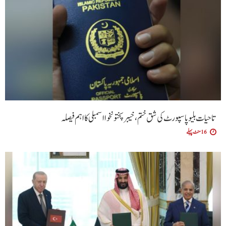
تاحیات بلیو پاسپورٹ کی شق ختم، خیبر پختونخوا اسمبلی کا اہم فیصلہ
16 منٹ پہلے