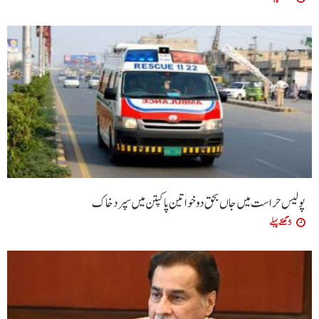
پولیس حراست میں جاں بحق دو خواتین پاکپتن میں سپرد خاک
5 گھنٹے پہلے