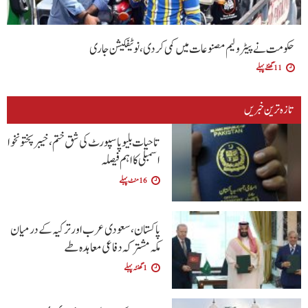
حکومت نے پیٹرولیم مصنوعات میں کمی کردی،نوٹیفکیشن جاری
11 گھنٹے پہلے
تازہ ترین خبریں
تاحیات بلیو پاسپورٹ کی شق ختم، خیبر پختونخوا
اسمبلی کا اہم فیصلہ
16 منٹ پہلے
پاکستان، سعودی عرب اور ترکیہ کے درمیان
مکہ مشترکہ دفاعی معاہدہ طے
1 گھنٹہ پہلے