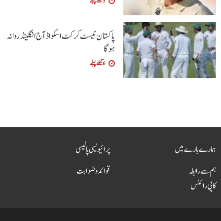
5 گھنٹے پہلے
پاکستان ٹیسٹ کرکٹ اسکواڈ آج انگلینڈ روانہ
ہوگا
6 گھنٹے پہلے
ہمارے بارے میں
پرائیویسی پالیسی
ہم سے رابطہ
قوائد و ضوابت
کاپی رائٹس