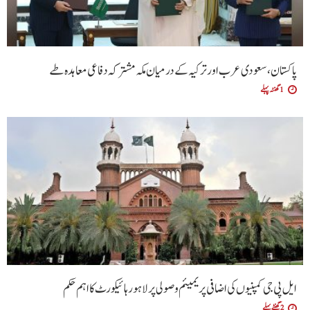
پاکستان، سعودی عرب اور ترکیہ کے درمیان مکہ مشترکہ دفاعی معاہدہ طے
1 گھنٹہ پہلے
ایل پی جی کمپنیوں کی اضافی پریمیئم وصولی پر لاہور ہائیکورٹ کا اہم حکم
2 گھنٹے پہلے