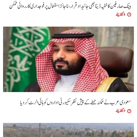
بینک صارفین کا خفیہ ڈیٹا بھی جائیداد قرار،ناجائز استعمال پر فوجداری کارروائی ممکن
8 گھنٹے پہلے
سعودی عرب نے ممکنہ حملے کے پیش نظر سکیورٹی اداروں کو ہائی الرٹ کردیا
9 گھنٹے پہلے