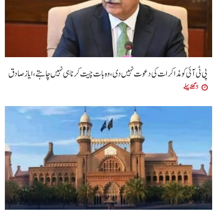
پی ٹی آئی کو مذاکرات کی دعوت نہیں دی،وہ بات چیت کرنا ہی نہیں چاہتے،ایاز صادق
5 گھنٹے پہلے