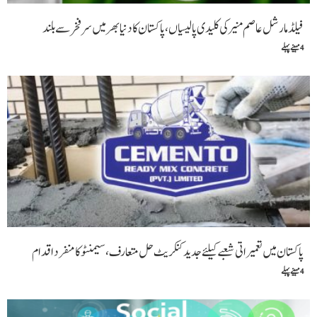
فیلڈ مارشل عاصم منیر کی کلیدی پالیسیاں، پاکستان کا دنیا بھر میں سر فخر سے بلند
4 مہینے پہلے
پاکستان میں تعمیراتی شعبے کیلئے جدید کنکریٹ حل متعارف، سیمنٹو کا منفرد اقدام
4 مہینے پہلے