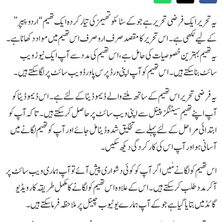
یہ تحریر ایک فرضی تحریر ہے جو کے سٹائلو تھیمز کی تیار کردہ ایک تھیم “اردو پیپر”
کے لیے لکھی ہے۔ اس تحریر کا مقصد صرف ارو صرف اس تھیم میں مواد دکھانا ہے۔
یہ تھیم بہترین خصوصیات کی حامل ہے، اس تھیم کی مدد سے آپ ایک نیوز ویب
سائٹ بنا سکتے ہیں۔ اس تھیم کو آپ اپنی ورڈپرس پاورڈ ویب سائٹ پر لگا سکتے ہیں۔
یہ فرضی تحریر اس تھیم کے ساتھ ملنے والے ڈیمو ڈیٹا کے لئے ہے۔ اس ڈیمو ڈیٹا کو
آپ اپنے تھیم سیٹنگز پینل سے اپنی ویب سائٹ پر حاصل کر سکتے ہیں۔ تاکہ آپ کو
ابتدائی مراحل کے لئے پہلے سے تخلیق شدہ ڈیٹا مل جائے اور آپ کو تھیم لگانے میں
آسانی ہو اور آپ اس کی کارکردگی دیکھ سکیں۔
اس تھیم کو لگانے مٰیں اگر آپ کو کوئی دشواری پیش آئے تو آپ ہماری ویب سائٹ پر
آ کر مدد طلب کر سکتے ہیں۔ اس کے علاوہ اس تھیم کو لگانے کا مکمل طریقہ کار ویڈیو
گائڈ میں بتایا گیا ہے جو کے آپ ہمارے یوٹیوب چینل پر ملاحظہ فرما سکتے ہیں۔