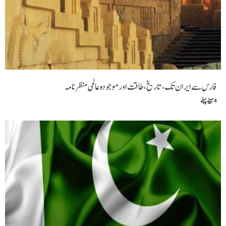
فارس سے ایران تک ،تاریخ، طاقت اور موجودہ عالمی منظرنامہ
4 مہینے پہلے