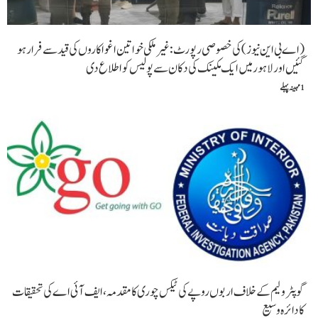
(اے بی این نیوز )کی خصوصی رپورٹ: غیر ملکی خواتین اغوا کاروں کی قید سے فرار ہو
گئیں اور لاہور میں ایک مکینک کی دکان سے پولیس کو اطلاع دی
1 مہینہ پہلے
گو پٹرولیم کے خلاف اربوں روپے کی ٹیکس چوری کا مقدمہ، ایف آئی اے کی تحقیقات
کا دائرہ وسیع