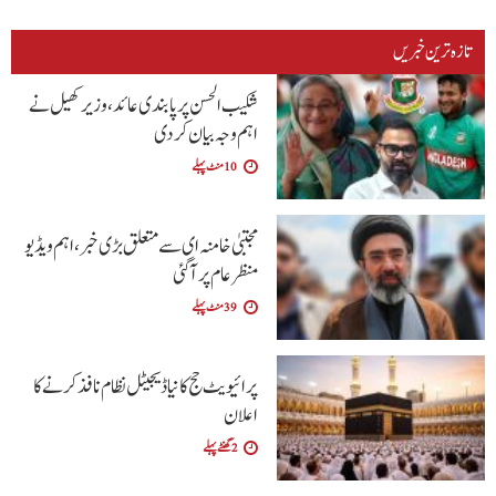
تازہ ترین خبریں
شکیب الحسن پر پابندی عائد، وزیر کھیل نے
اہم وجہ بیان کر دی
10 منٹ پہلے
مجتبیٰ خامنہ ای سے متعلق بڑی خبر، اہم ویڈیو
منظرعام پر آگئی
39 منٹ پہلے
پرائیویٹ حج کا نیا ڈیجیٹل نظام نافذ کرنے کا
اعلان
2 گھنٹے پہلے