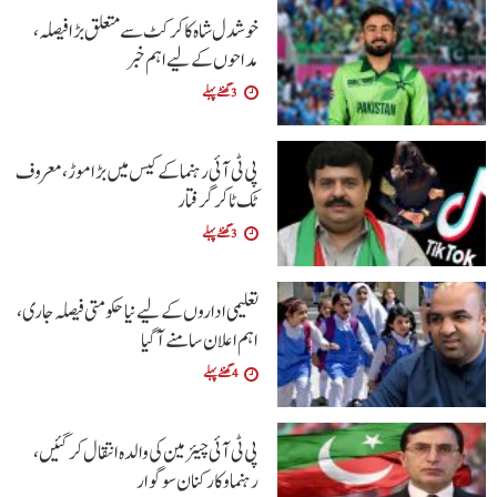
خوشدل شاہ کا کرکٹ سے متعلق بڑا فیصلہ،
مداحوں کے لیے اہم خبر
3 گھنٹے پہلے
پی ٹی آئی رہنما کے کیس میں بڑا موڑ، معروف
ٹک ٹاکر گرفتار
3 گھنٹے پہلے
تعلیمی اداروں کے لیے نیا حکومتی فیصلہ جاری،
اہم اعلان سامنے آگیا
4 گھنٹے پہلے
پی ٹی آئی چیئرمین کی والدہ انتقال کرگئیں،
رہنما و کارکنان سوگوار