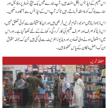
اس تھیم کے اپڈیٹس بلکل مفت ہیں، آپ ہمارے فیس بک پیج، ٹویٹر پروفائیل اور
ہمارے بلاگ کو ملاحظہ فرماتے رہیں تاکہ آپ اس کے اپڈیٹس سے آگاہ رہ سکیں۔
اس ڈیمو ڈیٹا میں موجود تمام خبریں فرضی ہیں اور ان کا حقیقت سے کوئی تعلق نہیں،
اس ڈیٹا کو صرف اور صرف تھیم کی کارکردگی دکھانے کے لئے لکھا گیا ہے۔ اور اس
میں استعمال ہونے والی تصاویر اور ویڈیوز انٹرنیٹ سے لی گئی ہیں جن ک جملہ حقوق
ان ک اصل مالکان کے پاس محفوظ ہیں۔
متعلقہ خبریں