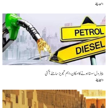
1 مہینہ پہلے
پیٹرول سستا ہونے کا امکان،اہم تجویز سامنے آگئی
3 مہینے پہلے