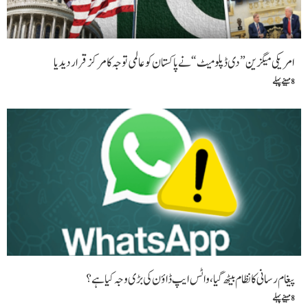
امریکی میگزین” دی ڈپلومیٹ“ نے پاکستان کو عالمی توجہ کا مرکز قرار دیدیا
8 مہینے پہلے
پیغام رسانی کا نظام بیٹھ گیا،واٹس ایپ ڈاؤن کی بڑی وجہ کیا ہے؟
8 مہینے پہلے