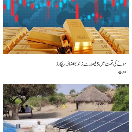
سونے کی قیمت میں 5 فیصد سے زائد کا اضافہ ریکارڈ
1 دن پہلے