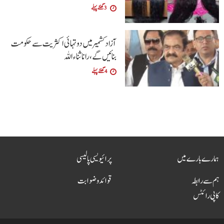
3 گھنٹے پہلے
آزاد کشمیر میں دو تہائی اکثریت سے حکومت
بنائیں گے ،رانا ثناء اللہ
4 گھنٹے پہلے
ہمارے بارے میں
پرائیویسی پالیسی
ہم سے رابطہ
قوائد و ضوابت
کاپی رائٹس