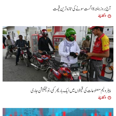
آج بروز ہفتہ 8 اگست سونے کی تازہ ترین قیمت
9 گھنٹے پہلے
پیٹرولیم مصنوعات کی قیمتوں میں ایک بار پھر کمی،نوٹیفکیشن جاری
9 گھنٹے پہلے