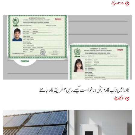
36 منٹ پہلے
نادرا میں (ب فارم ) کی درخواست کیسے دیں ؟طریقہ کار جانئے
9 گھنٹے پہلے