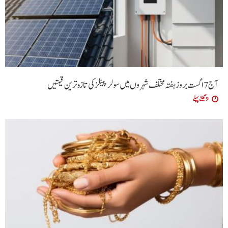
آج 7 اگست بروز ہفتہ مختلف شہروں میں سولر پینلز کی تازہ ترین قیمتیں
9 گھنٹے پہلے