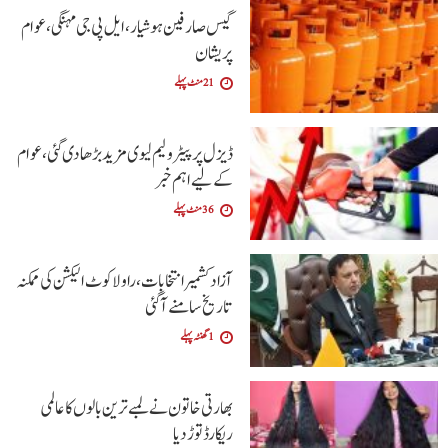
گیس صارفین ہوشیار، ایل پی جی مہنگی، عوام
پریشان
21 منٹ پہلے
ڈیزل پر پیٹرولیم لیوی مزید بڑھا دی گئی،عوام
کے لیے اہم خبر
36 منٹ پہلے
آزاد کشمیر انتخابات، راولاکوٹ الیکشن کی ممکنہ
تاریخ سامنے آگئی
1 گھنٹہ پہلے
بھارتی خاتون نے لمبے ترین بالوں کا عالمی
ریکارڈ توڑ دیا