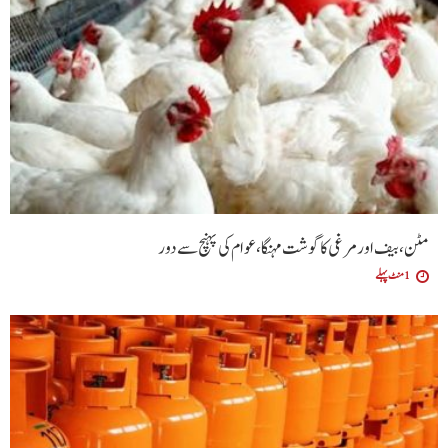
مٹن، بیف اور مرغی کا گوشت مہنگا، عوام کی پہنچ سے دور
1 منٹ پہلے