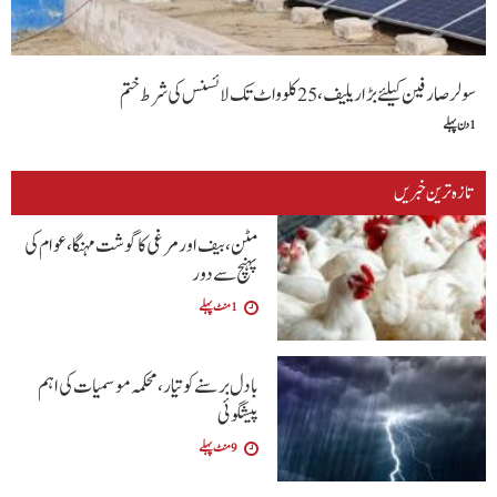
سولر صارفین کیلئے بڑا ریلیف، 25 کلوواٹ تک لائسنس کی شرط ختم
1 دن پہلے
تازہ ترین خبریں
مٹن، بیف اور مرغی کا گوشت مہنگا، عوام کی
پہنچ سے دور
1 منٹ پہلے
بادل برسنے کو تیار، محکمہ موسمیات کی اہم
پیشگوئی
9 منٹ پہلے