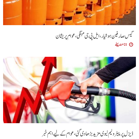
گیس صارفین ہوشیار، ایل پی جی مہنگی، عوام پریشان
21 منٹ پہلے
ڈیزل پر پیٹرولیم لیوی مزید بڑھا دی گئی،عوام کے لیے اہم خبر