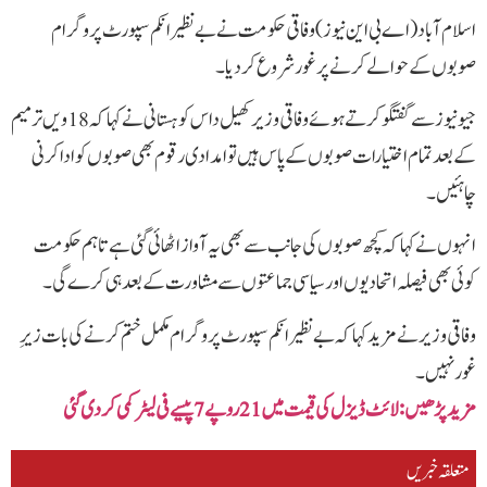
اسلام آباد(اے بی این نیوز) وفاقی حکومت نےبےنظیر انکم سپورٹ پروگرام
صوبوں کے حوالے کرنے پر غور شروع کردیا۔
جیو نیوز سے گفتگو کرتے ہوئے وفاقی وزیر کھیل داس کوہستانی نے کہا کہ 18 ویں ترمیم
کے بعد تمام اختیارات صوبوں کے پاس ہیں تو امدادی رقوم بھی صوبوں کو ادا کرنی
چاہئیں۔
انہوں نے کہا کہ کچھ صوبوں کی جانب سے بھی یہ آواز اٹھائی گئی ہے تاہم حکومت
کوئی بھی فیصلہ اتحادیوں اور سیاسی جماعتوں سے مشاورت کے بعد ہی کرے گی۔
وفاقی وزیر نے مزید کہا کہ بے نظیر انکم سپورٹ پروگرام مکمل ختم کرنے کی بات زیرِ
غور نہیں۔
مزید پڑھیں: لائٹ ڈیزل کی قیمت میں21 روپے 7 پیسے فی لیٹر کمی کردی گئی
متعلقہ خبریں