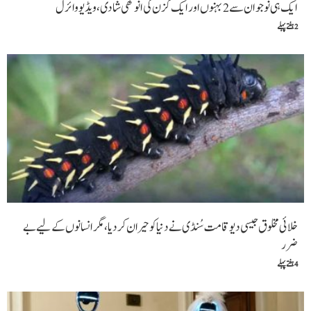
ایک ہی نوجوان سے 2 بہنوں اور ایک کزن کی انوکھی شادی ،ویڈیو وائرل
2 ہفتے پہلے
خلائی مخلوق جیسی دیوقامت سُنڈی نے دنیا کو حیران کر دیا، مگر انسانوں کے لیے بے
ضرر
4 ہفتے پہلے