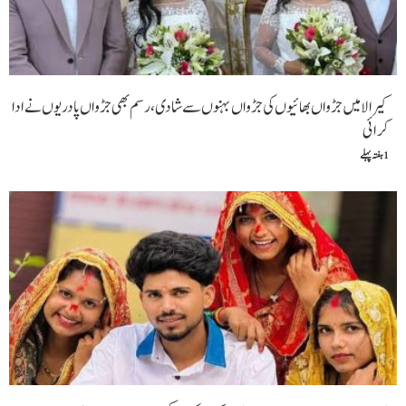
کیرالا میں جڑواں بھائیوں کی جڑواں بہنوں سے شادی، رسم بھی جڑواں پادریوں نے ادا
کرا ئی
1 ہفتہ پہلے