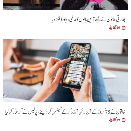
بھارتی خاتون نے لمبے ترین بالوں کا عالمی ریکارڈ توڑ دیا
16 گھنٹے پہلے
خاتون نے 75 کروڑ کے آن لائن آرڈر کرکے کینسل کردیئے،پولیس نے گرفتار کرلیا
19 گھنٹے پہلے