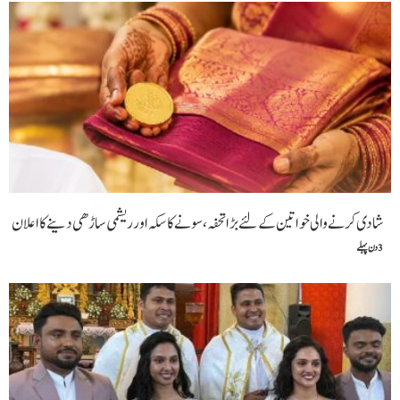
شادی کرنے والی خواتین کےلئے بڑا تحفہ، سونے کا سکہ اور ریشمی ساڑھی دینے کا اعلان
3 دن پہلے