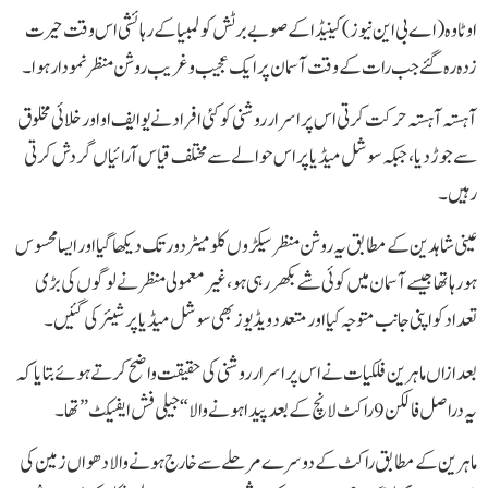
اوٹاوہ (اے بی این نیوز) کینیڈا کے صوبے برٹش کولمبیا کے رہائشی اس وقت حیرت
زدہ رہ گئے جب رات کے وقت آسمان پر ایک عجیب و غریب روشن منظر نمودار ہوا۔
آہستہ آہستہ حرکت کرتی اس پراسرار روشنی کو کئی افراد نے یو ایف او اور خلائی مخلوق
سے جوڑ دیا، جبکہ سوشل میڈیا پر اس حوالے سے مختلف قیاس آرائیاں گردش کرتی
رہیں۔
عینی شاہدین کے مطابق یہ روشن منظر سیکڑوں کلومیٹر دور تک دیکھا گیا اور ایسا محسوس
ہو رہا تھا جیسے آسمان میں کوئی شے بکھر رہی ہو، غیر معمولی منظر نے لوگوں کی بڑی
تعداد کو اپنی جانب متوجہ کیا اور متعدد ویڈیوز بھی سوشل میڈیا پر شیئر کی گئیں۔
بعد ازاں ماہرین فلکیات نے اس پراسرار روشنی کی حقیقت واضح کرتے ہوئے بتایا کہ
یہ دراصل فالکن 9 راکٹ لانچ کے بعد پیدا ہونے والا “جیلی فش ایفیکٹ” تھا۔
ماہرین کے مطابق راکٹ کے دوسرے مرحلے سے خارج ہونے والا دھواں زمین کی