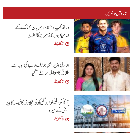
تازہ ترین خبریں
ورلڈ کپ 2027، میزبان ممالک کے
درمیان ٹی20 سیریز کا اعلان
7 گھنٹے پہلے
بھارتی وزیراعلیٰ جوزف وجے کی اہلیہ سے
طلاق کا معاملہ سامنے آگیا
7 گھنٹے پہلے
آئیسکو، فیسکو اور گیپکو کی نجکاری کا فیصلہ کابینہ
کمیٹی کے سپرد
8 گھنٹے پہلے