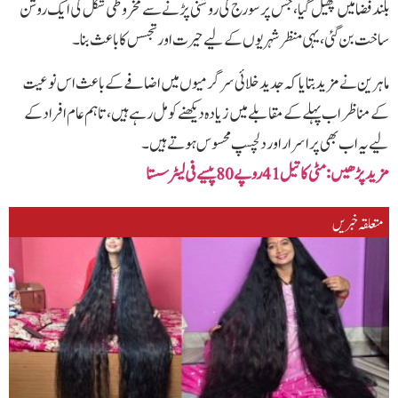
بلند فضا میں پھیل گیا، جس پر سورج کی روشنی پڑنے سے مخروطی شکل کی ایک روشن
ساخت بن گئی، یہی منظر شہریوں کے لیے حیرت اور تجسس کا باعث بنا۔
ماہرین نے مزید بتایا کہ جدید خلائی سرگرمیوں میں اضافے کے باعث اس نوعیت
کے مناظر اب پہلے کے مقابلے میں زیادہ دیکھنے کو مل رہے ہیں، تاہم عام افراد کے
لیے یہ اب بھی پراسرار اور دلچسپ محسوس ہوتے ہیں۔
مزید پڑھیں: مٹی کا تیل 41 روپے80 پیسے فی لیٹر سستا
متعلقہ خبریں