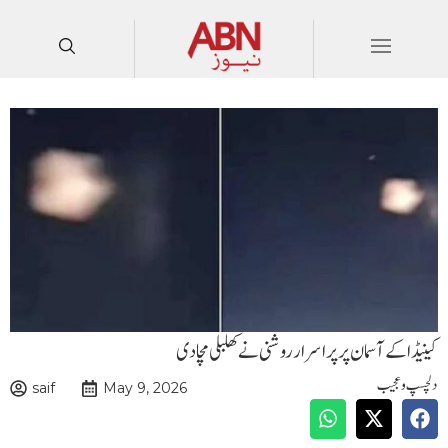
کینیڈا کے آسمان پر پراسرار روشنی نے کھلبلی مچادی
دلچسپ و عجیب
saif
May 9, 2026