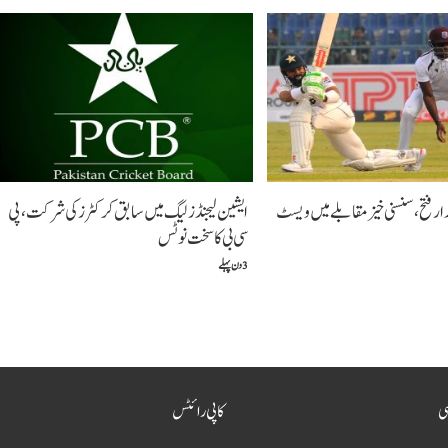
دار فتح،سنسنی خیز مقابلے میں ویسٹ
ایشین لیجنڈز لیگ میں سابق کرکٹرز کی شرکت، پی
سی بی کا سخت نوٹس
3 دن پہلے
سی
کاپی رائٹس