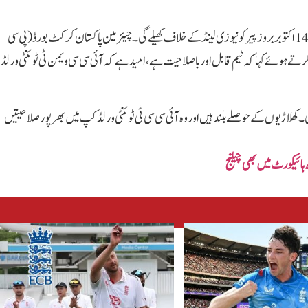
قومی ٹیم تیسرا میچ 11 اکتوبر بروز جمعہ آسٹریلیا کے خلاف اور چوتھا میچ 14 اکتوبر بروز پیر کو نیوزی لینڈ کے خلاف کھیلے گی۔چیئرمین پاکستان کرکٹ بورڈ (پی سی
 ہوئے کہا کہ ٹیم قابل اور باصلاحیت ہے، امید ہے کہ آئی سی سی ویمن ٹی ٹوئنٹی ورلڈ
گی۔ کھلاڑیوں کے حوصلے بلند ہیں اور وہ آئی سی سی ٹی ٹوئنٹی ورلڈ کپ میں بھرپور صلاحیتیں
ہائیکورٹ میں بھی چیلنج