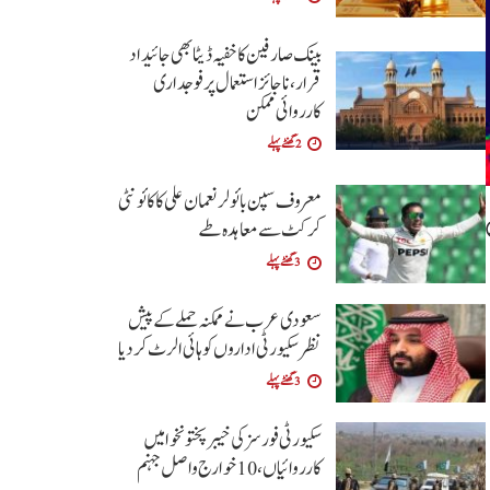
بینک صارفین کا خفیہ ڈیٹا بھی جائیداد
قرار،ناجائز استعمال پر فوجداری
کارروائی ممکن
2 گھنٹے پہلے
معروف سپن بائولر نعمان علی کا کائونٹی
کرکٹ سے معاہدہ طے
3 گھنٹے پہلے
سعودی عرب نے ممکنہ حملے کے پیش
نظر سکیورٹی اداروں کو ہائی الرٹ کردیا
3 گھنٹے پہلے
سکیورٹی فورسز کی خیبرپختونخوا میں
کارروائیاں،10 خوارج واصل جہنم