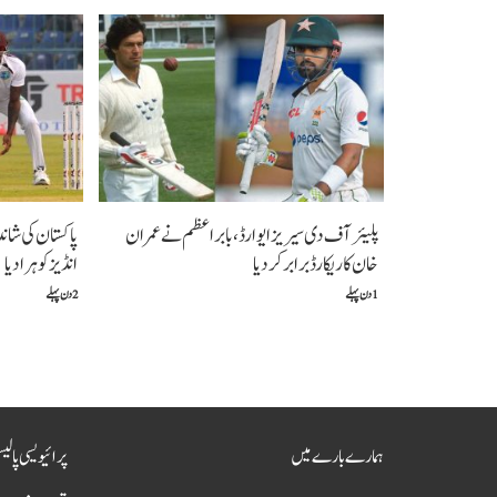
پلیئرآف دی سیریز ایوارڈ،بابراعظم نے عمران
پاکستان کی شان
خان کا ریکارڈ برابر کردیا
انڈیز کو ہرا دیا
1 دن پہلے
2 دن پہلے
ہمارے بارے میں
پرائیویسی پالی