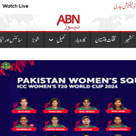
حکومت نے پیٹرولیم مصنوعات میں کمی کردی،نوٹیفکیشن ج
کشمیر
گلگت بلتستان
کاروبار
کھیل
شوبز
سائنس اور ٹیک