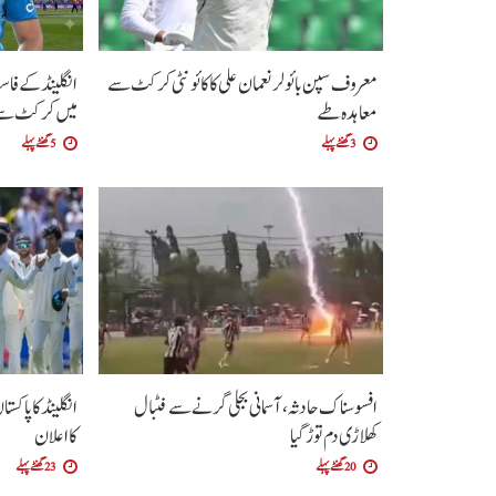
معروف سپن بائولر نعمان علی کا کائونٹی کرکٹ سے
معاہدہ طے
میں کرکٹ سے ر
3 گھنٹے پہلے
5 گھنٹے پہلے
افسوسناک حادثہ، آسمانی بجلی گرنے سے فٹبال
انگلینڈ کا پاکس
کھلاڑی دم توڑ گیا
کا اعلان
20 گھنٹے پہلے
23 گھنٹے پہلے