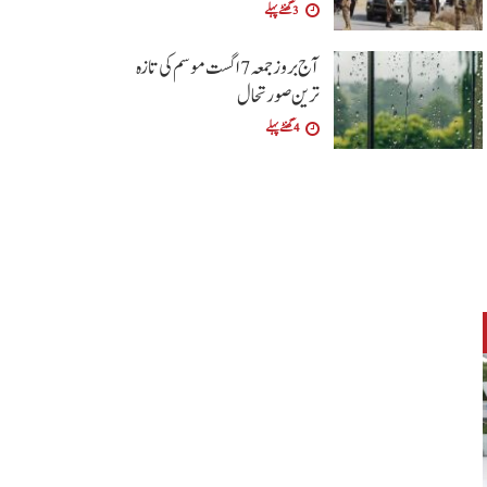
3 گھنٹے پہلے
آج بروز جمعہ 7 اگست موسم کی تازہ
ترین صورتحال
4 گھنٹے پہلے