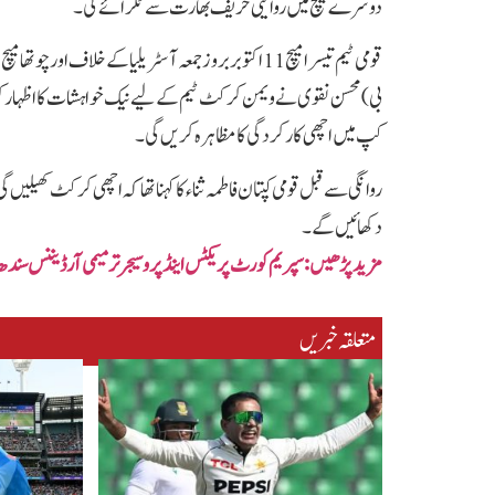
دوسرے میچ میں روایتی حریف بھارت سے ٹکرائے گی۔
بی) محسن نقوی نے ویمن کرکٹ ٹیم کے لیے نیک خواہشات کا اظہار کرتے
کپ میں اچھی کارکردگی کا مظاہرہ کریں گی۔
روانگی سے قبل قومی کپتان فاطمہ ثناء کا کہنا تھا کہ اچھی کرکٹ کھیلیں 
دکھائیں گے۔
مزید پڑھیں: سپریم کورٹ پریکٹس اینڈ پروسیجر ترمیمی آرڈیننس سندھ 
متعلقہ خبریں