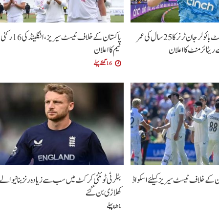
انگلینڈ کے فاسٹ بائولر جان ٹرنر کا 25 سال کی عمر
پاکستان کے خلاف ٹیسٹ سیریز، انگلینڈ کی 16 رکنی
یٹائرمنٹ کا اعلان
ٹیم کا اعلان
16 گھنٹے پہلے
تان کے خلاف ٹیسٹ سیریز کیلئے اسکواڈ
بٹلر ٹی ٹوئنٹی کرکٹ میں سب سے زیادہ رنز بنانیوالے
کھلاڑی بن گئے
1 دن پہلے