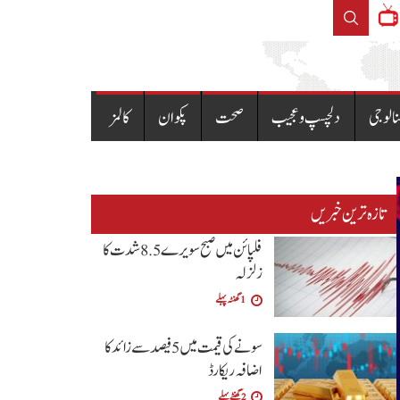
اری
جعلی سگریٹ، بارکوڈ اور ٹیکس ا
نالوجی
دلچسپ و عجیب
صحت
پکوان
کالمز
تازہ ترین خبریں
فلپائن میں صبح سویرے 5 .8 شدت کا
زلزلہ
1 گھنٹہ پہلے
سونے کی قیمت میں 5 فیصد سے زائد کا
اضافہ ریکارڈ
2 گھنٹے پہلے