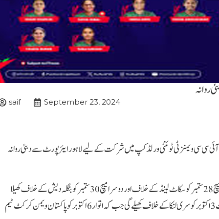
ئی روانہ
saif
September 23, 2024
آئی سی سی ویمنز ٹی ٹوئنٹی ورلڈ کپ میں شرکت کے لیے لاہور ایئرپورٹ سے دبئی روانہ
ورلڈ کپ سے قبل پاکستانی ٹیم دو وارم اپ میچ کھیلے گی۔ پہلا وارم اپ میچ 28 ستمبر کو سکاٹ لینڈ کے خلاف اور دوسرا میچ 30 ستمبر کو بنگلہ دیش کے خلاف کھیلا
جائے گا۔پاکستان ویمن کرکٹ ٹیم ورلڈ کپ کا اپنا افتتاحی میچ جمعرات 3 اکتوبر کو سری لنکا کے خلاف کھیلے گی جب کہ اتوار 6 اکتوبر کو پاکستان ویمن کرکٹ ٹیم