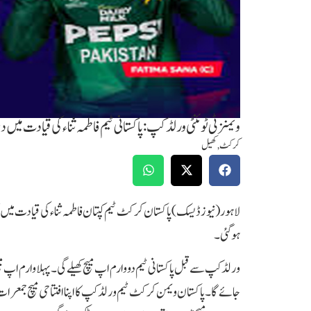
ویمنز ٹی ٹوئنٹی ورلڈ کپ: پاکستانی ٹیم فاطمہ ثناء کی قیادت میں دب
کرکٹ
,
کھیل
لاہور(نیوز ڈیسک ) پاکستان کرکٹ ٹیم کپتان فاطمہ ثناء کی قیادت میں 
ہوگئی۔