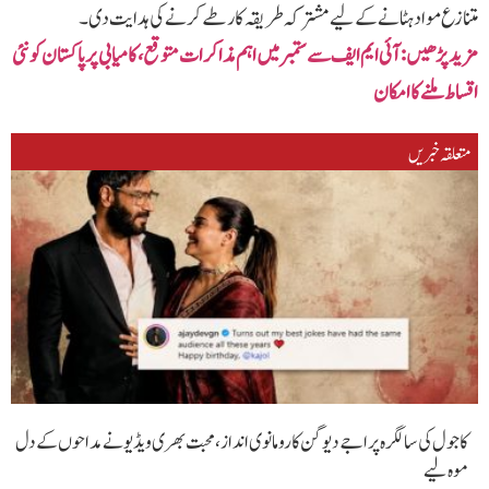
متنازع مواد ہٹانے کے لیے مشترکہ طریقہ کار طے کرنے کی ہدایت دی۔
مزید پڑھیں: آئی ایم ایف سے ستمبر میں اہم مذاکرات متوقع، کامیابی پر پاکستان کو نئی
اقساط ملنے کا امکان
متعلقہ خبریں
کاجول کی سالگرہ پر اجے دیوگن کا رومانوی انداز، محبت بھری ویڈیو نے مداحوں کے دل
موہ لیے