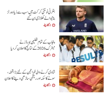
بٹلر ٹی ٹوئنٹی کرکٹ میں سب سے زیادہ رنز
بنانیوالے کھلاڑی بن گئے
2 گھنٹے پہلے
پنجاب کے تمام تعلیمی بورڈ ز نے
میٹرک 2026 کے نتائج کا اعلان کردیا
3 گھنٹے پہلے
شادی کرنے والی خواتین کےلئے بڑا تحفہ،
سونے کا سکہ اور ریشمی ساڑھی دینے کا اعلان
3 گھنٹے پہلے