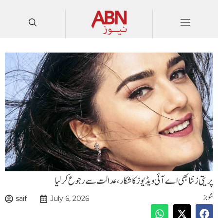
پریتی زنٹا بھی اے آئی ویڈیوز کا شکار،عدالت سے رجوع کرلیا
شوبز
saif
July 6, 2026