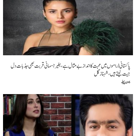
پاکستانی ڈراموں میں محبت کا انداز بے مثال ہے، بغیر جسمانی قربت بھی جذبات دل
جیت لیتے ہیں،شہناز گل
6 دن پہلے