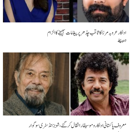
اداکار عروبہ مرزا کا ثاقب چڈھر پر پیغامات بھیجنے کا الزام
7 دن پہلے
معروف پاکستانی اداکار و موسیقار انتقال کر گئے، شوبز انڈسٹری سوگوار