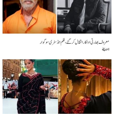
معروف بھارتی اداکار انتقال کر گئے، فلم انڈسٹری سوگوار
2 دن پہلے