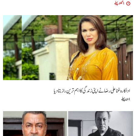
1 گھنٹہ پہلے
اداکارہ غنا علی رضانےاپنی زندگی کا اہم ترین راز بتا دیا
1 دن پہلے