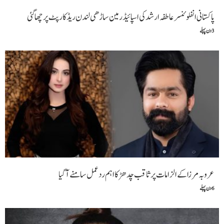
پاکستانی انفلوئنسر عاطفہ ارشد کی اسپائیڈر مین ساڑھی لندن ریڈ کارپٹ پر چھا گئی
3 دن پہلے
عروبہ مرزا کے الزامات پر ثاقب چدھڑ کا اہم ردعمل سامنے آگیا
6 دن پہلے