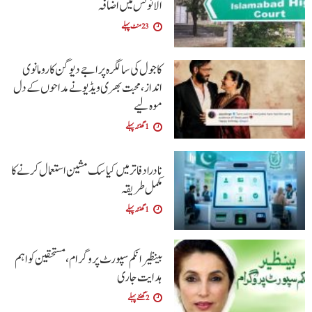
الائونس میں اضافہ
23 منٹ پہلے
کاجول کی سالگرہ پر اجے دیوگن کا رومانوی
انداز، محبت بھری ویڈیو نے مداحوں کے دل
موہ لیے
1 گھنٹہ پہلے
نادرا دفاتر میں کیاسک مشین استعمال کرنے کا
مکمل طریقہ
1 گھنٹہ پہلے
بینظیر انکم سپورٹ پروگرام،مستحقین کو اہم
ہدایت جاری
2 گھنٹے پہلے