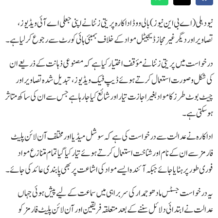
نیو دہلی (اے بی این نیوز)بالی ووڈ اداکارہ پریتی زنٹا نے اپنی جعلی اے آئی ویڈیوز،
تصاویر اور دیگر غیر مجاز ڈیجیٹل مواد کے خلاف بمبئی ہائی کورٹ سے رجوع کر لیا ہے۔
درخواست میں پریتی زنٹا نے مؤقف اختیار کیا ہے کہ مصنوعی ذہانت کے ذریعے ان
کی شکل و صورت استعمال کرتے ہوئے ڈیپ فیک ویڈیوز، تبدیل شدہ تصاویر اور
چیٹ بوٹ طرز کا مواد بغیر اجازت تیار اور شائع کیا جا رہا ہے جس سے ان کی ساکھ متاثر
ہو سکتی ہے۔
اداکارہ نے عدالت سے درخواست کی ہے کہ سوشل میڈیا اور مختلف آن لائن پلیٹ
فارمز سے ان کے نام اور شناخت استعمال کرتے ہوئے تیار کیا گیا تمام متنازع مواد
فوری طور پر ہٹایا جائے جبکہ آئندہ ایسے مواد کی اشاعت پر بھی پابندی عائد کی جائے۔
یہ درخواست جسٹس مادھو جمدار کی سربراہی میں سماعت کے لیے پیش ہوئی جہاں
عدالت نے ابتدائی دلائل سننے کے بعد متعلقہ فریقین اور آن لائن پلیٹ فارمز کو