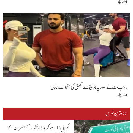
1 ہفتہ پہلے
رجب بٹ نے سعدیہ بلوچ سے تعلق کی حقیقت بتادی
1 ہفتہ پہلے
تازہ ترین خبریں
گریڈ 17 سے گریڈ 22 تک کے افسران کے