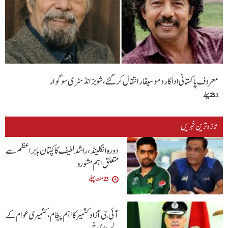
معروف پاکستانی اداکار و موسیقار انتقال کر گئے، شوبز انڈسٹری سوگوار
2 ہفتے پہلے
تازہ ترین خبریں
دورہ انگلینڈ، راشد لطیف کا کپتان بابر اعظم سے
متعلق اہم مشورہ
23 منٹ پہلے
آئی جی آزاد کشمیر کا اہم پیغام، کشمیری عوام کے