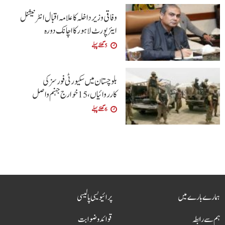
وفاقی وزیر داخلہ کا علامہ اقبال انٹرنیشنل
ایئرپورٹ لاہور کا اچانک دورہ
5 گھنٹے پہلے
بلوچستان میں سکیورٹی فورسز کی
کارروائیاں، 15 خوارج جہنم واصل
6 گھنٹے پہلے
ہمارے بارے میں
پرائیویسی پالیسی
ہم سے رابطہ
قوائد و ضوابت