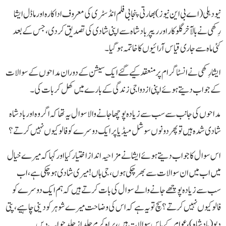
نیو دہلی (اے بی این نیوز)بھارتی پنجابی فلم انڈسٹری کی معروف اداکارہ اور ماڈل ایشا
رِکھی نے بالآخر گلوکار اور ریپر بادشاہ سے اپنی شادی کی تصدیق کر دی، جس کے بعد
کئی ماہ سے جاری قیاس آرائیوں کا خاتمہ ہو گیا۔
ایشا رِکھی نے انسٹاگرام پر منعقد کیے گئے ایک سیشن کے دوران مداحوں کے سوالات
کے جواب دیتے ہوئے اپنی ازدواجی زندگی کے بارے میں کھل کر بات کی۔
مداحوں کی جانب سے سب سے زیادہ پوچھا جانے والا سوال یہ تھا کہ اگر وہ اور بادشاہ
شادی شدہ ہیں تو پھر دونوں سوشل میڈیا پر ایک دوسرے کو فالو کیوں نہیں کرتے؟
اس سوال کا جواب دیتے ہوئے ایشا نے مزاحیہ انداز اختیار کیا اور کہا کہ میرے خیال
میں اب میں ان سوالات سے بھر چکی ہوں، جی ہاں! میری شادی ہو چکی ہے، اب
سب سے زیادہ پوچھے جانے والے سوال کی بات کرتے ہیں کہ ہم ایک دوسرے کو
فالو کیوں نہیں کرتے؟ سچ تو یہ ہے کہ اس کی وضاحت میرے شوہر کو دینی چاہیے، پتی
دیو (بادشاہ)، عوام کے پاس سوالات ہیں، براہِ کرم جلد از جلد جواب دیں۔