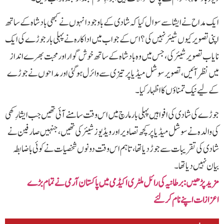
ایک مداح نے ایشا سے سوال کیا کہ شادی کے باوجود انہوں نے کبھی بادشاہ کے ساتھ
اپنی تصویر کیوں شیئر نہیں کی؟ اس کے جواب میں اداکارہ نے پہلی بار جوڑے کی ایک
نایاب تصویر شیئر کی، جس میں وہ بادشاہ کے ساتھ خوش گوار اور محبت بھرے انداز
میں نظر آئیں، تصویر سوشل میڈیا پر تیزی سے وائرل ہو گئی اور مداحوں نے جوڑے
کے لیے نیک تمناؤں کا اظہار کیا۔
جوڑے کی شادی کی افواہیں پہلی بار مارچ میں اس وقت سامنے آئی تھیں جب ایشا رِکھی
کی والدہ نے سوشل میڈیا پر کچھ تصاویر اور ویڈیوز شیئر کی تھیں، جنہیں صارفین نے
شادی کی تقریبات سے جوڑ دیا تھا، تاہم اس وقت دونوں شخصیات نے کوئی باضابطہ
بیان نہیں دیا تھا۔
مزید پڑھیں: برطانیہ کی رائل ملٹری اکیڈمی میں پاکستان آرمی نے تمام بڑے
اعزازات اپنے نام کرلئے