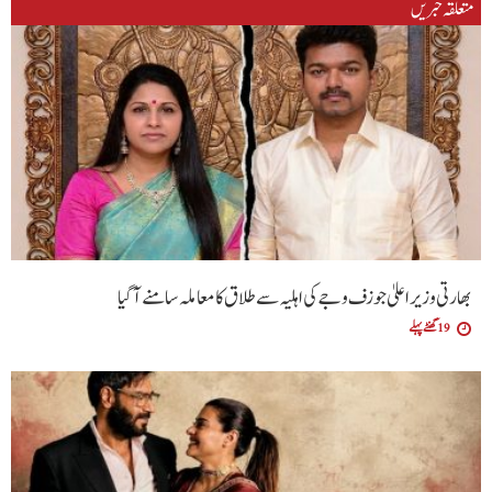
متعلقہ خبریں
بھارتی وزیراعلیٰ جوزف وجے کی اہلیہ سے طلاق کا معاملہ سامنے آگیا
19 گھنٹے پہلے