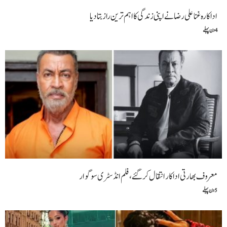
اداکارہ غنا علی رضانےاپنی زندگی کا اہم ترین راز بتا دیا
4 دن پہلے
معروف بھارتی اداکار انتقال کر گئے، فلم انڈسٹری سوگوار
5 دن پہلے