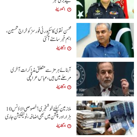
لیے بڑی خبر
1 گھنٹہ پہلے
محسن نقوی کا سکیورٹی فورسز کو خراج تحسین،
اہم خبر سامنے آگئی
2 گھنٹے پہلے
آبنائے ہرمز سے متعلق مذاکرات آخری
مرحلے میں ہیں، عباس عراقچی
4 گھنٹے پہلے
ملازمین کیلئے خوشخبری !خصوصی الاؤنس 10
ہزار اور پنشن میں بھی اضافہ،نوٹیفکیشن جاری
4 گھنٹے پہلے