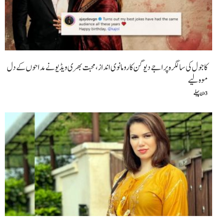
کاجول کی سالگرہ پر اجے دیوگن کا رومانوی انداز، محبت بھری ویڈیو نے مداحوں کے دل
موہ لیے
3 دن پہلے