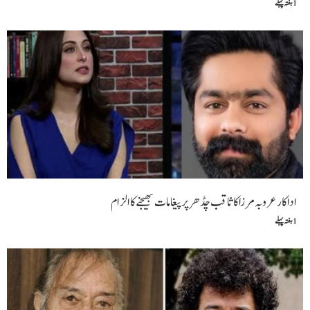
1 ہفتہ پہلے
اداکار عروبہ مرزا کا ثاقب چڈھر پر پیغامات بھیجنے کا الزام
1 ہفتہ پہلے