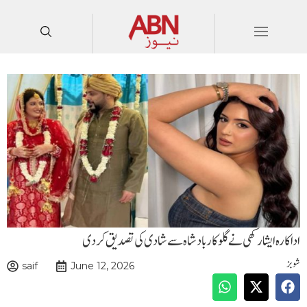
اداکارہ ایشا رکھی نے گلوکار بادشاہ سے شادی کی تصدیق کردی
شوبز
saif
June 12, 2026