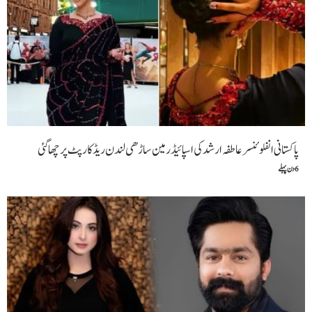
پاکستانی انفلوئنسر عاطفہ ارشد کی اسپائیڈر مین ساڑھی لندن ریڈ کارپٹ پر چھا گئی
6 دن پہلے