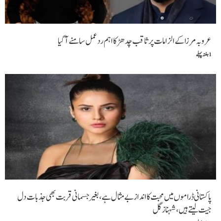
عروبہ مرزا کے الزامات پر ثاقب چدھڑ کا اہم ردعمل سامنے آگیا
1 ہفتہ پہلے
پاکستانی ڈراموں میں محبت کا انداز بے مثال ہے، بغیر جسمانی قربت بھی جذبات دل
جیت لیتے ہیں،شہناز گل