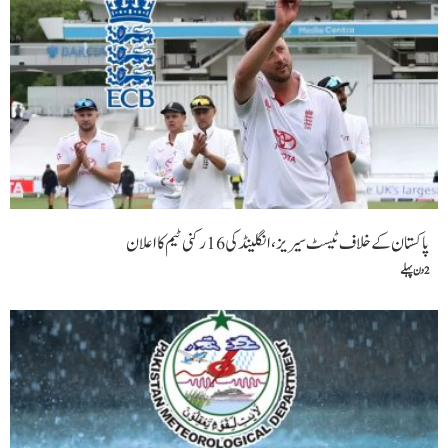
پاکستان کے خلاف ٹیسٹ سیریز، انگلینڈ کی 16 رکنی ٹیم کا اعلان
2 دن پہلے