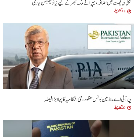
بجلی کی قیمت میں اضافہ، نیپرا نے ملک بھر کے لیے نیا نوٹیفکیشن جاری
18 گھنٹے پہلے
پی آئی اے ملازمین بونس منظور، نئی انتظامیہ کا پہلا بڑا فیصلہ
20 گھنٹے پہلے