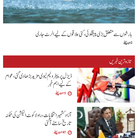
بارشوں سے متعلق بڑی پیشگوئی، کئی علاقوں کے لیے الرٹ جاری
2 دن پہلے
تازہ ترین خبریں
ڈیزل پر پیٹرولیم لیوی مزید بڑھا دی گئی،عوام
کے لیے اہم خبر
5 منٹ پہلے
آزاد کشمیر انتخابات، راولاکوٹ الیکشن کی ممکنہ
تاریخ سامنے آگئی
47 منٹ پہلے