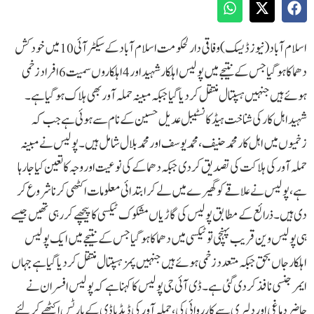
اسلام آباد(نیوز ڈیسک) وفاقی دارلحکومت اسلام آباد کے سیکٹر آئی 10 میں خودکش
دھماکا ہوگیا جس کے نتیجے میں پولیس اہلکار شہید اور 4 اہلکاروں سمیت 6 افراد زخمی
ہوئے ہیں جنہیں ہسپتال منتقل کر دیا گیا جبکہ مبینہ حملہ آور بھی ہلاک ہوگیا ہے۔
شہید اہل کار کی شناخت ہیڈ کانسٹیبل عدیل حسین کے نام سے ہوئی ہے جب کہ
زخمیوں میں اہل کار محمد حنیف، محمد یوسف اور محمد بلال شامل ہیں۔پولیس نے مبینہ
حملہ آور کی ہلاکت کی تصدیق کر دی جبکہ دھماکے کی نوعیت اور وجہ کا تعین کیا جارہا
ہے، پولیس نے علاقے کو گھیرے میں لے کر ابتدائی معلومات اکٹھی کرنا شروع کر
دی ہیں۔ ذرائع کے مطابق پولیس کی گاڑیاں مشکوک ٹیکسی کا پیچھے کر رہی تھیں جیسے
ہی پولیس وین قریب پہنچی تو ٹیکسی میں دھماکا ہوگیا جس کے نتیجے میں ایک پولیس
اہلکار جاں بحق جبکہ متعدد زخمی ہوئے ہیں جنہیں پمز ہسپتال منتقل کر دیا گیا ہے جہاں
ایمرجنسی نافذ کر دی گئی ہے۔ڈی آئی جی پولیس کا کہنا ہے کہ پولیس افسران نے
حاضر دماغی اور دلیری سے کارروائی کی، حملہ آور کی ڈیڈ باڈی کے پارٹس اکٹھے کر لئے