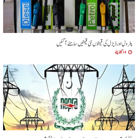
پٹرول اور ڈیزل کی قیمتوں نئی قیمتیں سامنے آگئیں
18 گھنٹے پہلے