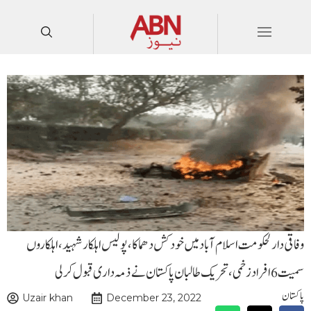
وفاقی دارلحکومت اسلام آباد میں خودکش دھماکا، پولیس اہلکار شہید،اہلکاروں
سمیت 6 افراد زخمی، تحریک طالبان پاکستان نے ذمہ داری قبول کر لی
پاکستان
Uzair khan
December 23, 2022