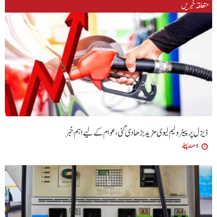
متعلقہ خبریں
ڈیزل پر پیٹرولیم لیوی مزید بڑھا دی گئی،عوام کے لیے اہم خبر
5 منٹ پہلے