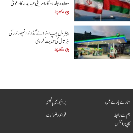
معاہدہ جلد ہوگا،امریکی عہدیدار کا دعویٰ
4 گھنٹے پہلے
پیٹرول پمپ اونرز نے گڈز ٹرانسپورٹرز کی
ہڑتال کی حمایت کردی
4 گھنٹے پہلے
ہمارے بارے میں
پرائیویسی پالیسی
ہم سے رابطہ
قوائد و ضوابت
کاپی رائٹس