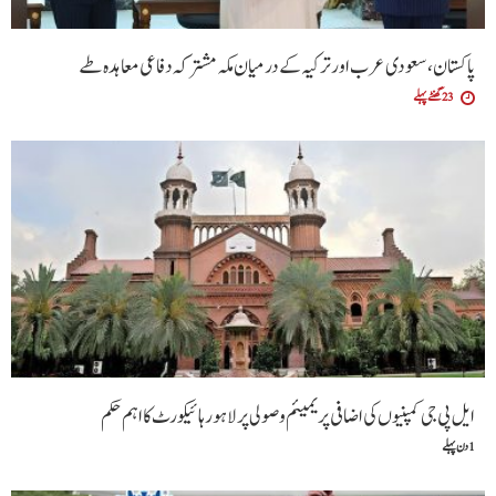
پاکستان، سعودی عرب اور ترکیہ کے درمیان مکہ مشترکہ دفاعی معاہدہ طے
23 گھنٹے پہلے
ایل پی جی کمپنیوں کی اضافی پریمیئم وصولی پر لاہور ہائیکورٹ کا اہم حکم
1 دن پہلے