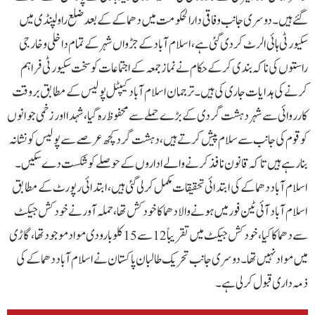
گئے ہیں۔دوسری جانب وفاقی دارالحکومت میں دھماکے کے بعد ضلع راولپنڈی میں
سکیورٹی ہائی الرٹ کردی گئی ہے، اسلام آباد کے جڑواں شہر کے تمام داخلی و خارجی
راستوں کی ناکہ بندی کر کے حکام نے نماز جمعہ کے اجتماعات کو سخت سکیورٹی فراہم
کرنے کی ہدایات جاری کی ہیں۔ترجمان اسلام آباد کیپٹل پولیس کے مطابق بروقت
کارروائی سے شہر دہشت گردی کے بڑے حملے سے محفوظ رہ گیا، شہدا اور زخمی جوانوں
کو قوم کی جانب سے سلام پیش کرتے ہیں، دہشت گرد کچھ عرصے سے پولیس کو نشانہ
بنا رہے ہیں تاکہ قانون نافذ کرنے والے اداروں کے حوصلے کو شکست دے سکیں۔
اسلام آباد دھماکے کی ابتدائی تحقیقات مکمل کر لی گئی ہیں، ابتدائی رپورٹ کے مطابق
اسلام آباد آئی ٹین فور میں ہونے والا دھماکا خودکش تھا، حملہ آور نے خودکش جیکٹ
سے دھماکا کیا، خودکش جیکٹ میں تقریباً12 سے 15 کلو بارودی مواد موجود تھا، گاڑی
میں مواد نہیں تھا۔دوسری جانب تحریک طالبان پاکستان نے اسلام آباد دھماکے کی
ذمہ داری قبول کر لی ہے۔