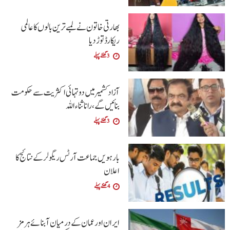
بھارتی خاتون نے لمبے ترین بالوں کا عالمی
ریکارڈ توڑ دیا
3 گھنٹے پہلے
آزاد کشمیر میں دو تہائی اکثریت سے حکومت
بنائیں گے ،رانا ثناء اللہ
3 گھنٹے پہلے
بارہویں جماعت آرٹس ریگولر کے نتائج کا
اعلان
4 گھنٹے پہلے
ایران اور عمان کے درمیان آبنائے ہرمز