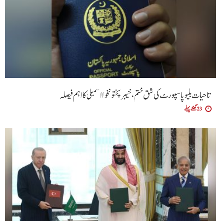
تاحیات بلیو پاسپورٹ کی شق ختم، خیبر پختونخوا اسمبلی کا اہم فیصلہ
23 گھنٹے پہلے