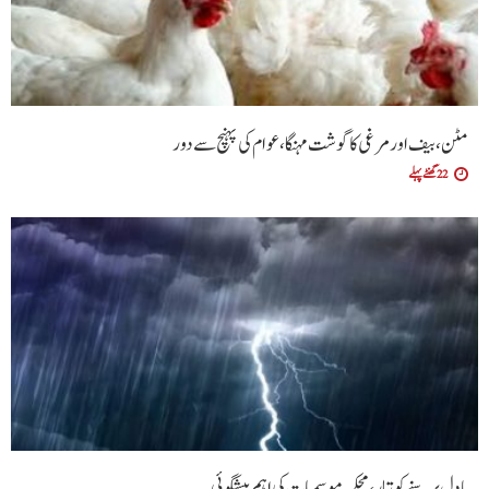
مٹن، بیف اور مرغی کا گوشت مہنگا، عوام کی پہنچ سے دور
22 گھنٹے پہلے
بادل برسنے کو تیار، محکمہ موسمیات کی اہم پیشگوئی