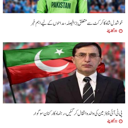
خوشدل شاہ کا کرکٹ سے متعلق بڑا فیصلہ، مداحوں کے لیے اہم خبر
20 گھنٹے پہلے
پی ٹی آئی چیئرمین کی والدہ انتقال کرگئیں، رہنما و کارکنان سوگوار
22 گھنٹے پہلے