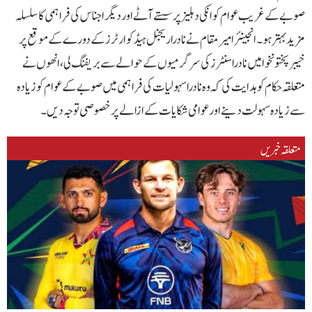
صوبے کے غریب عوام کو انکی دہلیز پر سستے آٹے اور دیگر اجناس کی فراہمی کا سلسلہ
مزید بہتر ہو۔انجینئر امیر مقام نے نادرا ریجنل ہیڈ کوارٹرز کے دورے کے موقع پر
خیبر پختونخوا میں نادراسنٹرزکی سرگرمیوں کے حوالے سے بریفنگ لی ، انھوں نے
متعلقہ حکام کو ہدایت کی کہ وہ نادراسہولیات کی فراہمی میں صوبے کے عوام کو زیادہ
سے زیادہ سہولت دینے اور عوامی شکایات کے ازالے پر خصوصی توجہ دیں۔
متعلقہ خبریں