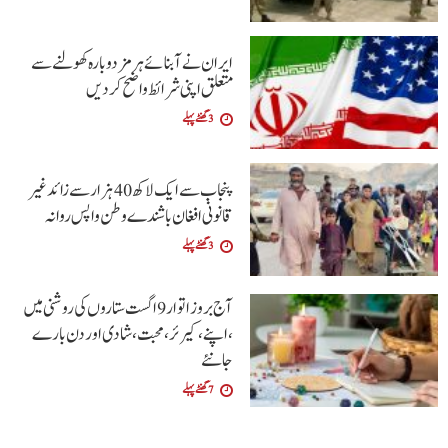
ایران نے آبنائے ہرمز دوبارہ کھولنے سے
متعلق اپنی شرائط واضح کردیں
3 گھنٹے پہلے
پنجاب سے ایک لاکھ 40 ہزار سے زائد غیر
قانونی افغان باشندے وطن واپس روانہ
3 گھنٹے پہلے
آج بروز اتوار9 اگست ستاروں کی روشنی میں
،اپنے،کیرئر،محبت ،شادی اور دن بارے
جانئے
7 گھنٹے پہلے