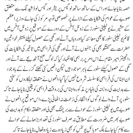
حصہ بنایا جائے اور اس کے ساتھ ساتھ لوگیس پریشر اورگیس لوڈ شیدنگ سے متعلق
صوبے کے عوام کی شکایات کے ازالے پر خصو صی توجہ مرکوز کی جائے ،وزیر اعظم
کے مشیر نے یوٹیلیٹی سٹورز کے زونل آفس کے دورے کے موقع پر زونل آفس میں
قائم یوٹیلیٹی سٹور کا بھی معائنہ کیا اور وہاں آٹے اور گھی کے حصول کیلئے منتظر خواتین و
حضرات سے گفتگو بھی کی جنہوں نے آٹے اور گھی کی فراہمی میں تاخیر کی شکایات کی
،انجینئر امیر مقام نے اس امر پر برہمی کا اظہار کیا کہ لوگ صبح آٹھ بجے سے آٹے اور
گھی کے حصول کیلئے سٹور کے باہر موجود ہیں لیکن انھیں کئی گھنٹے گزرنے کے باوجود
ان اجناس کی فراہمی کا سلسلہ شروع نہیں کیا گیا ،انھوں نے متعلقہ اہلکاروں کو سختی
سے ہدایت کی روزانہ کی بنیاد پر مذ کورہ اجناس کی بروقت فراہمی کو یقینی بنایا جائے تاکہ
سٹور پر آنے والے لوگوں کو انتظار کی زحمت نہ اٹھانی پڑے ،اس موقع پر انھوں نے
صوبے میں یوٹیلیٹی سٹورز کے حوالے سے بریفنگ بھی لی اور متعلقہ حکام کو ہدایت کی
صوبے بھر میں ضرورت کے مطابق نہ صرف سٹورز کی تعداد بڑھانے کے حوالے
سے کام کیا جائے بلکہ موبائل یونٹس کو بھی زیادہ سے زیادہ فعال بنایا جائے تاکہ