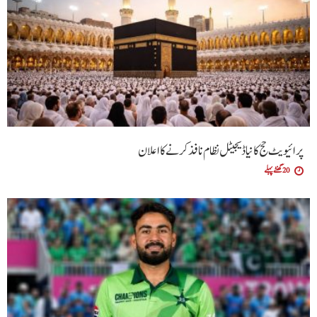
پرائیویٹ حج کا نیا ڈیجیٹل نظام نافذ کرنے کا اعلان
20 گھنٹے پہلے