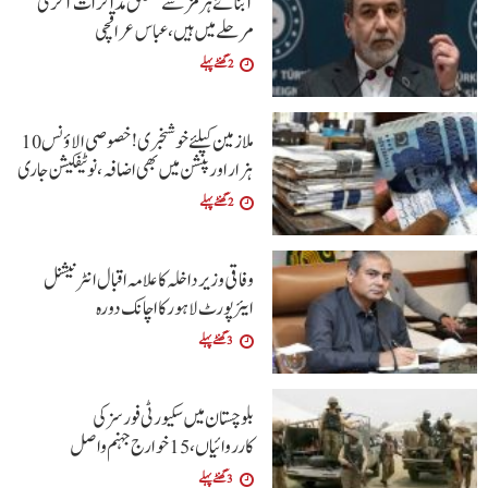
آبنائے ہرمز سے متعلق مذاکرات آخری
مرحلے میں ہیں، عباس عراقچی
2 گھنٹے پہلے
ملازمین کیلئے خوشخبری !خصوصی الاؤنس 10
ہزار اور پنشن میں بھی اضافہ،نوٹیفکیشن جاری
2 گھنٹے پہلے
وفاقی وزیر داخلہ کا علامہ اقبال انٹرنیشنل
ایئرپورٹ لاہور کا اچانک دورہ
3 گھنٹے پہلے
بلوچستان میں سکیورٹی فورسز کی
کارروائیاں، 15 خوارج جہنم واصل
3 گھنٹے پہلے