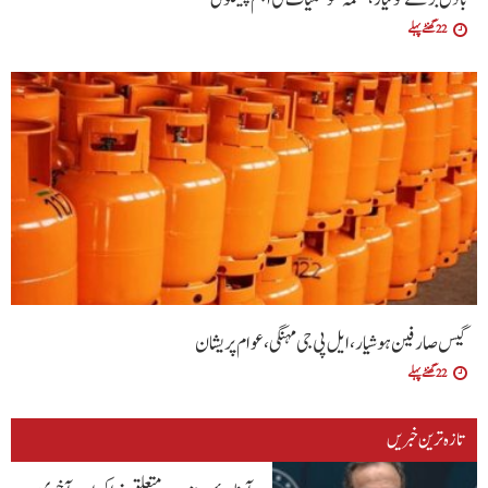
22 گھنٹے پہلے
گیس صارفین ہوشیار، ایل پی جی مہنگی، عوام پریشان
22 گھنٹے پہلے
تازہ ترین خبریں