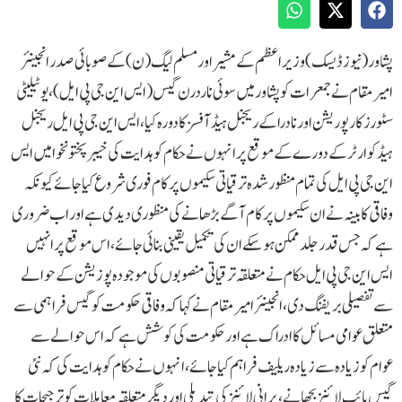
پشاور(نیوز ڈیسک)وزیر اعظم کے مشیر اور مسلم لیگ (ن) کے صوبائی صدر انجینئر
امیر مقام نے جمعرات کو پشاور میں سوئی ناردرن گیس (ایس این جی پی ایل)، یوٹیلیٹی
سٹورز کارپوریشن اور نادرا کے ریجنل ہیڈ آفسز کا دورہ کیا ، ایس این جی پی ایل ریجنل
ہیڈ کوارٹرکے دو رے کے موقع پر انہوں نے حکام کو ہدایت کی خیبر پختونخوا میں ایس
این جی پی ایل کی تمام منظور شدہ ترقیاتی سکیموں پر کام فوری شروع کیا جائے کیونکہ
وفاقی کابینہ نے ان سکیموں پر کام آگے بڑھانے کی منظوری دیدی ہے اور اب ضروری
ہے کہ جس قدر جلد ممکن ہو سکے ان کی تکمیل یقینی بنائی جائے، اس موقع پر انہیں
ایس این جی پی ایل حکام نے متعلقہ ترقیاتی منصوبوں کی موجودہ پوزیشن کے حوالے
سے تفصیلی بریفنگ دی ،انجینئر امیر مقام نے کہا کہ وفاقی حکومت کو گیس فراہمی سے
متعلق عوامی مسائل کا ادراک ہے اور حکومت کی کوشش ہے کہ اس حوالے سے
عوام کو زیادہ سے زیادہ ریلیف فراہم کیا جائے ، انہوں نے حکام کو ہدایت کی کہ نئی
گیس پائپ لائنز بچھانے ، پرانی لائنز کی تبدیلی اور دیگر متعلقہ معاملات کو ترجیحات کا