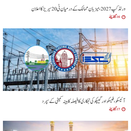
ورلڈ کپ 2027، میزبان ممالک کے درمیان ٹی20 سیریز کا اعلان
16 گھنٹے پہلے
آئیسکو، فیسکو اور گیپکو کی نجکاری کا فیصلہ کابینہ کمیٹی کے سپرد
17 گھنٹے پہلے