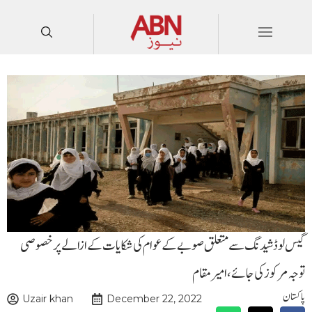
گیس لوڈ شیدنگ سے متعلق صوبے کے عوام کی شکایات کے ازالے پر خصو صی
توجہ مرکوز کی جائے ، امیر مقام
پاکستان
Uzair khan
December 22, 2022