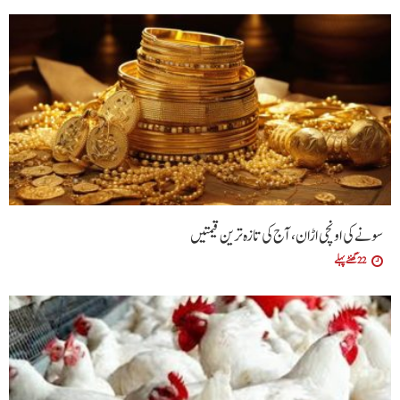
سونے کی اونچی اڑان، آج کی تازہ ترین قیمتیں
22 گھنٹے پہلے