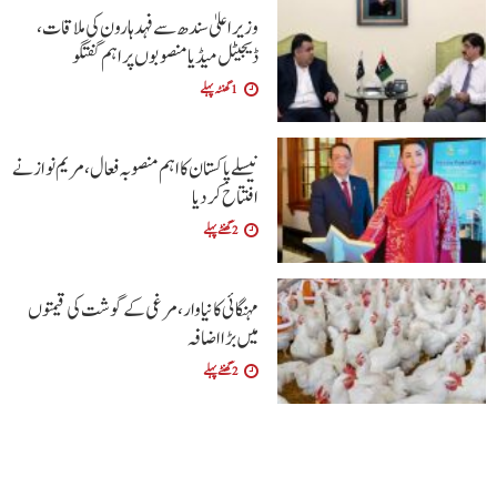
وزیراعلیٰ سندھ سے فہد ہارون کی ملاقات،
ڈیجیٹل میڈیا منصوبوں پر اہم گفتگو
1 گھنٹہ پہلے
نیسلے پاکستان کا اہم منصوبہ فعال، مریم نواز نے
افتتاح کر دیا
2 گھنٹے پہلے
مہنگائی کا نیا وار، مرغی کے گوشت کی قیمتوں
میں بڑا اضافہ
2 گھنٹے پہلے