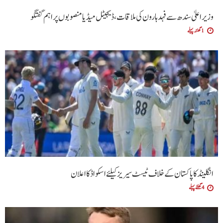
وزیراعلیٰ سندھ سے فہد ہارون کی ملاقات، ڈیجیٹل میڈیا منصوبوں پر اہم گفتگو
1 گھنٹہ پہلے
انگلینڈ کا پاکستان کے خلاف ٹیسٹ سیریز کیلئے اسکواڈ کا اعلان
4 گھنٹے پہلے