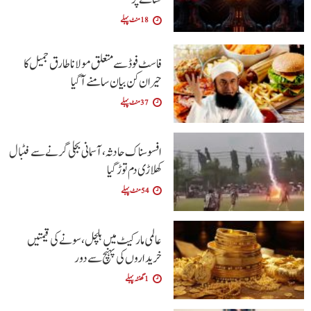
18 منٹ پہلے
فاسٹ فوڈ سے متعلق مولانا طارق جمیل کا
حیران کن بیان سامنے آگیا
37 منٹ پہلے
افسوسناک حادثہ، آسمانی بجلی گرنے سے فٹبال
کھلاڑی دم توڑ گیا
54 منٹ پہلے
عالمی مارکیٹ میں ہلچل، سونے کی قیمتیں
خریداروں کی پہنچ سے دور
1 گھنٹہ پہلے