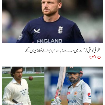
بٹلر ٹی ٹوئنٹی کرکٹ میں سب سے زیادہ رنز بنانیوالے کھلاڑی بن گئے
8 گھنٹے پہلے