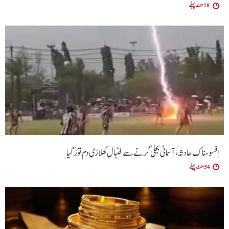
18 منٹ پہلے
افسوسناک حادثہ، آسمانی بجلی گرنے سے فٹبال کھلاڑی دم توڑ گیا
54 منٹ پہلے