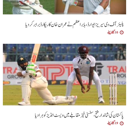
پلیئرآف دی سیریز ایوارڈ،بابراعظم نے عمران خان کا ریکارڈ برابر کردیا
10 گھنٹے پہلے
پاکستان کی شاندار فتح،سنسنی خیز مقابلے میں ویسٹ انڈیز کو ہرا دیا
19 گھنٹے پہلے