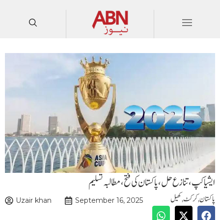
ایشیا کپ،تنازع حل،پاکستان کی فتح ، مطالبہ تسلیم
پاکستان
,
کرکٹ
,
کھیل
Uzair khan
September 16, 2025