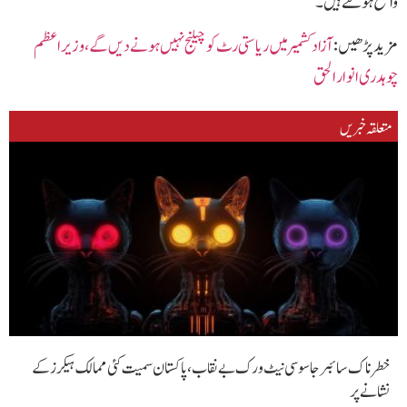
واضح ہوگئے ہیں۔
مزید پڑھیں :
آزاد کشمیر میں ریاستی رٹ کو چیلنج نہیں ہونے دیں گے،وزیراعظم
چوہدری انوار الحق
متعلقہ خبریں
خطرناک سائبر جاسوسی نیٹ ورک بے نقاب، پاکستان سمیت کئی ممالک ہیکرز کے
نشانے پر