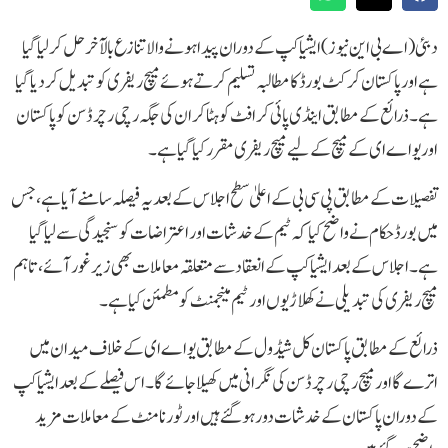
دبئی (اے بی این نیوز) ایشیا کپ کے دوران پیدا ہونے والا تنازع بالآخر حل کر لیا گیا
ہے اور پاکستان کرکٹ بورڈ کا مطالبہ تسلیم کرتے ہوئے میچ ریفری کو تبدیل کر دیا گیا
ہے۔ ذرائع کے مطابق اینڈی پائی کرافٹ کو ہٹا کر ان کی جگہ رچی رچرڈ سن کو پاکستان
اور یو اے ای کے میچ کے لیے میچ ریفری مقرر کیا گیا ہے۔
تفصیلات کے مطابق پی سی بی کے اعلیٰ سطح اجلاس کے بعد یہ فیصلہ سامنے آیا ہے، جس
میں بورڈ حکام نے واضح کیا کہ ٹیم کے خدشات اور اعتراضات کو سنجیدگی سے لیا گیا
ہے۔ اجلاس کے بعد ایشیا کپ کے انعقاد سے متعلقہ معاملات بھی زیر غور آئے، تاہم
میچ ریفری کی تبدیلی نے کھلاڑیوں اور ٹیم مینجمنٹ کو مطمئن کیا ہے۔
ذرائع کے مطابق پاکستان کل شیڈول کے مطابق یو اے ای کے خلاف میدان میں
اترے گا اور میچ رچی رچرڈ سن کی نگرانی میں کھیلا جائے گا۔ اس فیصلے کے بعد ایشیا کپ
کے دوران پاکستان کے خدشات دور ہو گئے ہیں اور ٹورنامنٹ کے معاملات مزید