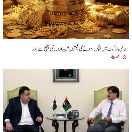
عالمی مارکیٹ میں ہلچل، سونے کی قیمتیں خریداروں کی پہنچ سے دور
1 گھنٹہ پہلے