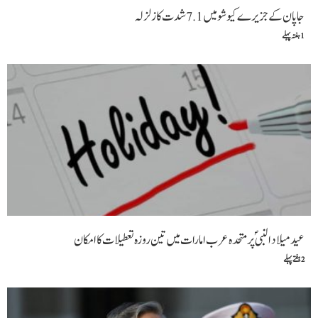
جاپان کے جزیرے کیوشو میں 7.1 شدت کا زلزلہ
1 ہفتہ پہلے
عید میلاد النبیؐ پر متحدہ عرب امارات میں تین روزہ تعطیلات کا امکان
2 ہفتے پہلے