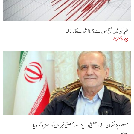
فلپائن میں صبح سویرے 5 .8 شدت کا زلزلہ
6 گھنٹے پہلے
مسعود پزشکیان نے استعفیٰ دینے سے متعلق خبروں کو مسترد کردیا
2 دن پہلے