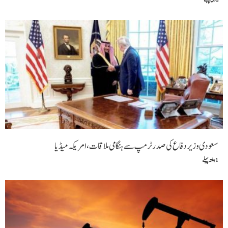
سعودی وزیر دفاع کی صدر ٹرمپ سے ہنگامی ملاقات،امریکہ میڈیا
1 ہفتہ پہلے