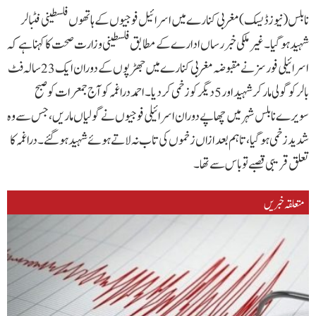
نابلس(نیوزڈیسک) مغربی کنارے میں اسرائیل فوجیوں کے ہاتھوں فلسطینی فٹبالر
شہید ہو گیا۔غیرملکی خبررساں ادارے کے مطابق فلسطینی وزارت صحت کا کہنا ہے کہ
اسرائیلی فورسز نے مقبوضہ مغربی کنارے میں جھڑپوں کے دوران ایک 23 سالہ فٹ
بالر کو گولی مار کر شہید اور 5 دیگر کو زخمی کر دیا۔احمد دراغمہ کو آج جمعرات کو صبح
سویرے نابلس شہر میں چھاپے دوران اسرائیلی فوجیوں نے گولیاں ماریں، جس سے وہ
شدید زخمی ہو گیا، تاہم بعد ازاں زخموں کی تاب نہ لاتے ہوئے شہید ہو گئے۔دراغمہ کا
تعلق قریبی قصبے توباس سے تھا۔
متعلقہ خبریں