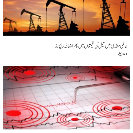
عالمی منڈی میں تیل کی قیمتوں میں پھر اضافہ ریکارڈ
1 ہفتہ پہلے