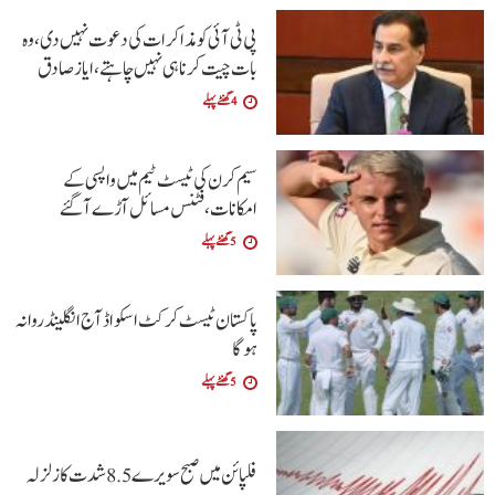
پی ٹی آئی کو مذاکرات کی دعوت نہیں دی،وہ
بات چیت کرنا ہی نہیں چاہتے،ایاز صادق
4 گھنٹے پہلے
سیم کرن کی ٹیسٹ ٹیم میں واپسی کے
امکانات،فٹنس مسائل آڑے آگئے
5 گھنٹے پہلے
پاکستان ٹیسٹ کرکٹ اسکواڈ آج انگلینڈ روانہ
ہوگا
5 گھنٹے پہلے
فلپائن میں صبح سویرے 5 .8 شدت کا زلزلہ