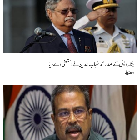
بنگلہ دیش کے صدر محمد شہاب الدین نے استعفیٰ دے دیا
2 ہفتے پہلے