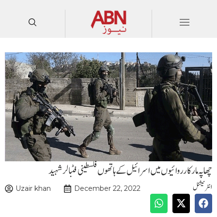
چھاپہ مارکارروائیوں میں اسرائیل کے ہاتھوں فلسطینی فٹبالر شہید
انٹرنیشنل
Uzair khan
December 22, 2022