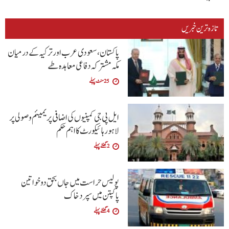
تازہ ترین خبریں
پاکستان، سعودی عرب اور ترکیہ کے درمیان
مکہ مشترکہ دفاعی معاہدہ طے
25 منٹ پہلے
ایل پی جی کمپنیوں کی اضافی پریمیئم وصولی پر
لاہور ہائیکورٹ کا اہم حکم
2 گھنٹے پہلے
پولیس حراست میں جاں بحق دو خواتین
پاکپتن میں سپرد خاک
4 گھنٹے پہلے