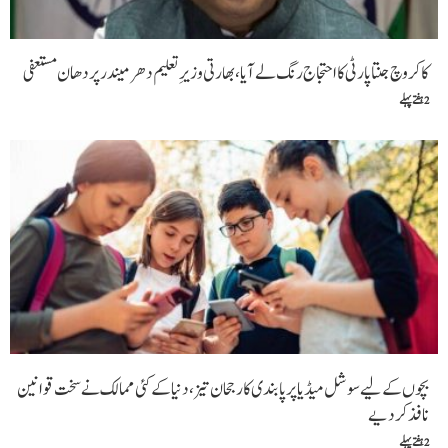
کاکروچ جنتا پارٹی کا احتجاج رنگ لے آیا، بھارتی وزیرِ تعلیم دھرمیندر پردھان مستعفی
2 ہفتے پہلے
بچوں کے لیے سوشل میڈیا پر پابندی کا رجحان تیز، دنیا کے کئی ممالک نے سخت قوانین
نافذ کر دیے
2 ہفتے پہلے