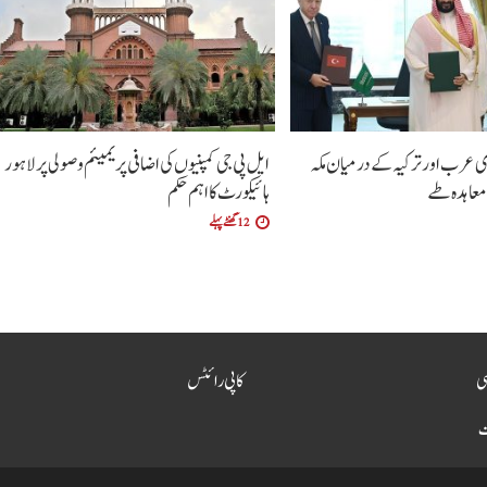
ی عرب اور ترکیہ کے درمیان مکہ
ایل پی جی کمپنیوں کی اضافی پریمیئم وصولی پر لاہور
معاہدہ طے
ہائیکورٹ کا اہم حکم
12 گھنٹے پہلے
سی
کاپی رائٹس
ت