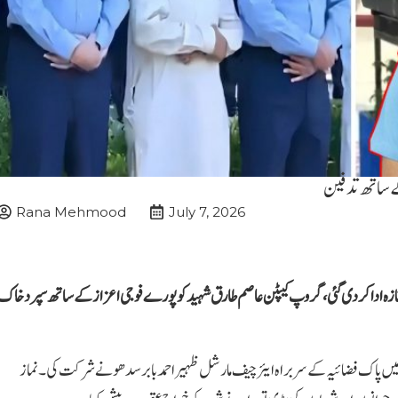
کے ساتھ تدفین
Rana Mehmood
July 7, 2026
نازہ ادا کر دی گئی، گروپ کیپٹن عاصم طارق شہید کو پورے فوجی اعزاز کے ساتھ سپرد خاک
میں پاک فضائیہ کے سربراہ ایئر چیف مارشل ظہیر احمد بابر سدھو نے شرکت کی۔ نماز