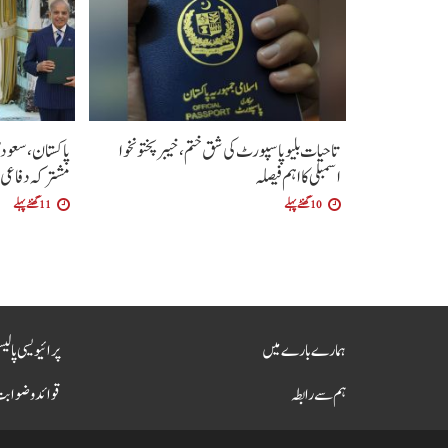
تاحیات بلیو پاسپورٹ کی شق ختم، خیبر پختونخوا
پاکستان، سعود
اسمبلی کا اہم فیصلہ
مشترکہ دفاعی 
10 گھنٹے پہلے
11 گھنٹے پہلے
ہمارے بارے میں
پرائیویسی پالی
ہم سے رابطہ
قوائد و ضواب