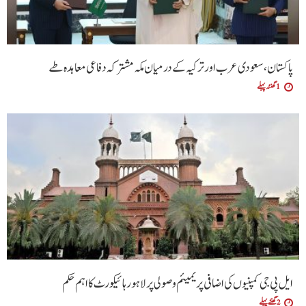
پاکستان، سعودی عرب اور ترکیہ کے درمیان مکہ مشترکہ دفاعی معاہدہ طے
1 گھنٹہ پہلے
ایل پی جی کمپنیوں کی اضافی پریمیئم وصولی پر لاہور ہائیکورٹ کا اہم حکم
2 گھنٹے پہلے