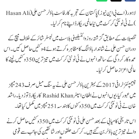
لاہور ( اے بی این نیوز)‌پاکستان کے تجربہ کار فاسٹ باؤلر حسن علی (Hasan Ali
)نے ٹی ٹوئنٹی کرکٹ میں نیا عالمی ریکارڈ اپنے نام کر لیا۔
تفصیلات کے مطابق گزشتہ روز وائٹیلیٹی بلاسٹ میں لیسٹر شائر کے خلاف میچ کے
دوران حسن علی نے شاندار باؤلنگ کا مظاہرہ کرتے ہوئے 4 وکٹیں حاصل کیں۔ اس
عمدہ کارکردگی کے ساتھ انہوں نے ٹی ٹونٹی کرکٹ میں تیز ترین 350 وکٹیں لینے کا
عالمی اعزاز حاصل کر لیا۔
چیمپئنز ٹرافی 2017 کے بہترین باؤلر حسن علی نے یہ سنگ میل صرف 243 میچز
میں عبور کیا، یوں انہوں نے افغان اسپنر Rashid Khan کا ریکارڈ توڑ دیا۔ راشد
خان نے ٹی ٹوئنٹی کرکٹ میں 350 وکٹوں کا ہندسہ 251 میچز میں مکمل کیا تھا۔
اس تاریخی کامیابی کے بعد حسن علی ٹی ٹوئنٹی کرکٹ میں 350 وکٹیں حاصل کرنے
والے تیز ترین باؤلر بن گئے ہیں۔ کرکٹ حلقوں اور شائقین کی جانب سے قومی