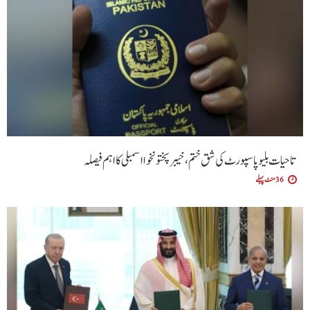
تاحیات بلیو پاسپورٹ کی شق ختم، خیبر پختونخوا اسمبلی کا اہم فیصلہ
36 منٹ پہلے