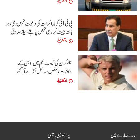
5 گھنٹے پہلے
پی ٹی آئی کو مذاکرات کی دعوت نہیں دی،وہ
بات چیت کرنا ہی نہیں چاہتے،ایاز صادق
5 گھنٹے پہلے
سیم کرن کی ٹیسٹ ٹیم میں واپسی کے
امکانات،فٹنس مسائل آڑے آگئے
6 گھنٹے پہلے
ہمارے بارے میں
پرائیویسی پالیسی