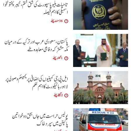
تاحیات بلیو پاسپورٹ کی شق ختم، خیبر پختونخوا
اسمبلی کا اہم فیصلہ
36 منٹ پہلے
پاکستان، سعودی عرب اور ترکیہ کے درمیان
مکہ مشترکہ دفاعی معاہدہ طے
1 گھنٹہ پہلے
ایل پی جی کمپنیوں کی اضافی پریمیئم وصولی پر
لاہور ہائیکورٹ کا اہم حکم
2 گھنٹے پہلے
پولیس حراست میں جاں بحق دو خواتین
پاکپتن میں سپرد خاک