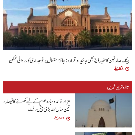
بینک صارفین کا خفیہ ڈیٹا بھی جائیداد قرار،ناجائز استعمال پر فوجداری کارروائی ممکن
8 گھنٹے پہلے
تازہ ترین خبریں
مزارِ قائد دوبارہ عوام کے لیے کھولنے کا فیصلہ،
تین سال بعد بڑی پیش رفت
1 منٹ پہلے