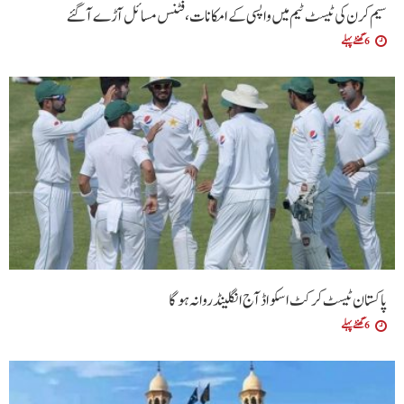
سیم کرن کی ٹیسٹ ٹیم میں واپسی کے امکانات،فٹنس مسائل آڑے آگئے
6 گھنٹے پہلے
پاکستان ٹیسٹ کرکٹ اسکواڈ آج انگلینڈ روانہ ہوگا
6 گھنٹے پہلے