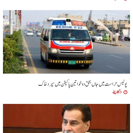
پولیس حراست میں جاں بحق دو خواتین پاکپتن میں سپرد خاک
5 گھنٹے پہلے