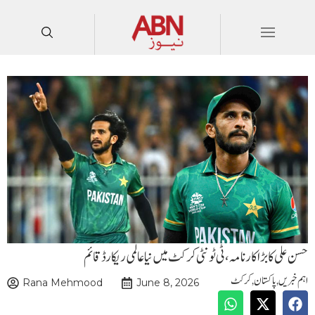
حسن علی کا بڑا کارنامہ، ٹی ٹونٹی کرکٹ میں نیا عالمی ریکارڈ قائم
اہم خبریں
,
پاکستان
,
کرکٹ
Rana Mehmood
June 8, 2026