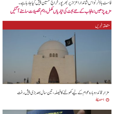
فاسٹ باؤلر کو اس شاندار اعزاز پر بھرپور خراجِ تحسین پیش کیا جا رہا ہے۔
مزید پڑھیں‌:پنجاب کے نئے بجٹ کی تیاریاں مکمل، اہم تفصیلات سامنے آگئیں
متعلقہ خبریں
مزارِ قائد دوبارہ عوام کے لیے کھولنے کا فیصلہ، تین سال بعد بڑی پیش رفت
1 منٹ پہلے