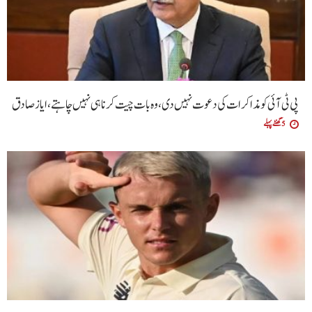
پی ٹی آئی کو مذاکرات کی دعوت نہیں دی،وہ بات چیت کرنا ہی نہیں چاہتے،ایاز صادق
5 گھنٹے پہلے