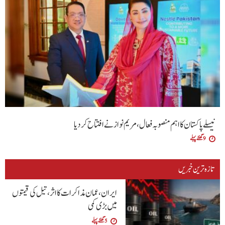
نیسلے پاکستان کا اہم منصوبہ فعال، مریم نواز نے افتتاح کر دیا
9 گھنٹے پہلے
تازہ ترین خبریں
ایران، عمان مذاکرات کا اثر، تیل کی قیمتوں
میں بڑی کمی
5 گھنٹے پہلے