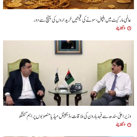
عالمی مارکیٹ میں ہلچل، سونے کی قیمتیں خریداروں کی پہنچ سے دور
9 گھنٹے پہلے
وزیراعلیٰ سندھ سے فہد ہارون کی ملاقات، ڈیجیٹل میڈیا منصوبوں پر اہم گفتگو
9 گھنٹے پہلے