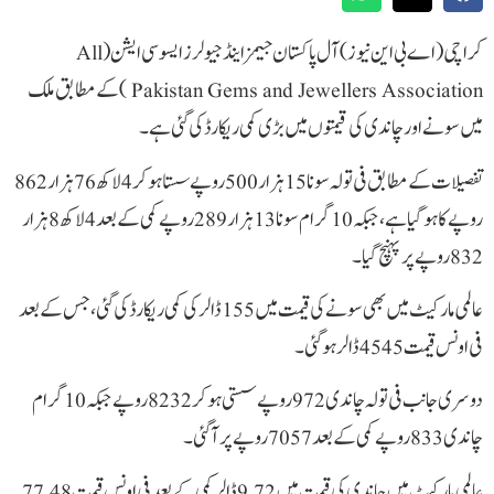
کراچی (اے بی این نیوز)آل پاکستان جیمز اینڈ جیولرز ایسوسی ایشن( All
Pakistan Gems and Jewellers Association )کے مطابق ملک
میں سونے اور چاندی کی قیمتوں میں بڑی کمی ریکارڈ کی گئی ہے۔
تفصیلات کے مطابق فی تولہ سونا 15 ہزار 500 روپے سستا ہو کر 4 لاکھ 76 ہزار 862
روپے کا ہو گیا ہے، جبکہ 10 گرام سونا 13 ہزار 289 روپے کمی کے بعد 4 لاکھ 8 ہزار
832 روپے پر پہنچ گیا۔
عالمی مارکیٹ میں بھی سونے کی قیمت میں 155 ڈالر کی کمی ریکارڈ کی گئی، جس کے بعد
فی اونس قیمت 4545 ڈالر ہو گئی۔
دوسری جانب فی تولہ چاندی 972 روپے سستی ہو کر 8232 روپے جبکہ 10 گرام
چاندی 833 روپے کمی کے بعد 7057 روپے پر آگئی۔
عالمی مارکیٹ میں چاندی کی قیمت میں 9.72 ڈالر کمی کے بعد فی اونس قیمت 77.48