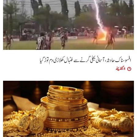
افسوسناک حادثہ، آسمانی بجلی گرنے سے فٹبال کھلاڑی دم توڑ گیا
8 گھنٹے پہلے