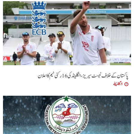
پاکستان کے خلاف ٹیسٹ سیریز، انگلینڈ کی 16 رکنی ٹیم کا اعلان
5 گھنٹے پہلے