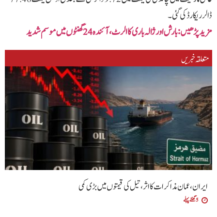
ڈالر ریکارڈ کی گئی۔
مزید پڑھیں‌:بارش اور ژالہ باری کا الرٹ، آئندہ 24 گھنٹوں میں موسم شدید
متعلقہ خبریں
ایران، عمان مذاکرات کا اثر، تیل کی قیمتوں میں بڑی کمی
5 گھنٹے پہلے