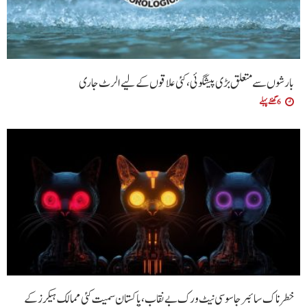
بارشوں سے متعلق بڑی پیشگوئی، کئی علاقوں کے لیے الرٹ جاری
6 گھنٹے پہلے
خطرناک سائبر جاسوسی نیٹ ورک بے نقاب، پاکستان سمیت کئی ممالک ہیکرز کے