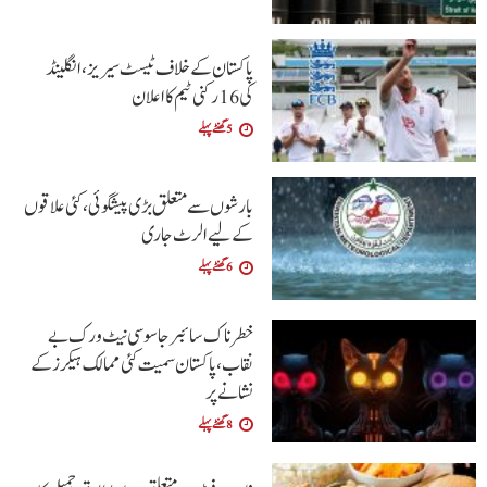
پاکستان کے خلاف ٹیسٹ سیریز، انگلینڈ
کی 16 رکنی ٹیم کا اعلان
5 گھنٹے پہلے
بارشوں سے متعلق بڑی پیشگوئی، کئی علاقوں
کے لیے الرٹ جاری
6 گھنٹے پہلے
خطرناک سائبر جاسوسی نیٹ ورک بے
نقاب، پاکستان سمیت کئی ممالک ہیکرز کے
نشانے پر
8 گھنٹے پہلے