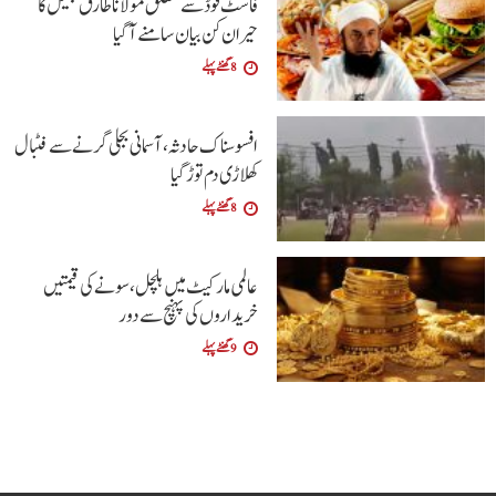
فاسٹ فوڈ سے متعلق مولانا طارق جمیل کا
حیران کن بیان سامنے آگیا
8 گھنٹے پہلے
افسوسناک حادثہ، آسمانی بجلی گرنے سے فٹبال
کھلاڑی دم توڑ گیا
8 گھنٹے پہلے
عالمی مارکیٹ میں ہلچل، سونے کی قیمتیں
خریداروں کی پہنچ سے دور
9 گھنٹے پہلے