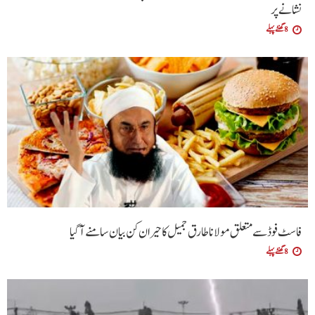
نشانے پر
8 گھنٹے پہلے
فاسٹ فوڈ سے متعلق مولانا طارق جمیل کا حیران کن بیان سامنے آگیا
8 گھنٹے پہلے