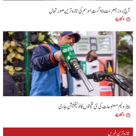
آج بروز جمعرات 6 اگست موسم کی تازہ ترین صورتحال
8 گھنٹے پہلے
پیٹرولیم مصنوعات کی نئی قیمتوں کا نوٹیفکیشن جاری
9 گھنٹے پہلے
تازہ ترین خبریں