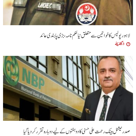
لاہور پولیس کا خواتین سے متعلق نیا حکم نامہ ،بڑی پابندی عائد
3 گھنٹے پہلے
صدر نیشنل بینک رحمت علی حسنی کا دو ہفتوں کے لیے دوبارہ تقرر کر دیا گیا