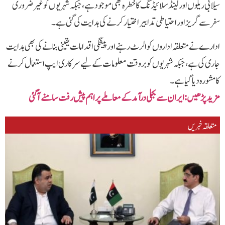
سیلابی ریلوں اور لینڈ سلائیڈنگ کا خطرہ بھی موجود ہے، جبکہ شہریوں کو غیر ضروری
سفر سے گریز اور احتیاطی تدابیر اختیار کرنے کی ہدایت کی گئی ہے۔
ادارے نے متعلقہ اداروں کو الرٹ رہنے اور پیشگی اقدامات یقینی بنانے کی بھی ہدایت
جاری کی ہے، جبکہ شہریوں کو بروقت معلومات کے لیے سرکاری ایپ استعمال کرنے
کا مشورہ دیا گیا ہے۔
مزید پڑھیں‌:ایران سے بجلی درآمد کے معاملے پر اہم پیش رفت سامنے آگئی
متعلقہ خبریں