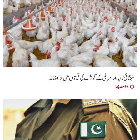
مہنگائی کا نیا وار، مرغی کے گوشت کی قیمتوں میں بڑا اضافہ
39 منٹ پہلے