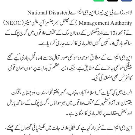
لاہور (اے بی این نیوز)این ڈی ایم اے( National Disaster
Management Authority )کے نیشنل ایمرجنسیز آپریشن سینٹر (NEOC)
نے آئندہ 12 سے 24 گھنٹوں کے دوران ملک کے مختلف علاقوں میں گرج چمک کے
ساتھ بارش اور کہیں کہیں ژالہ باری کا الرٹ جاری کر دیا ہے۔
این ڈی ایم اے کے مطابق موجودہ موسمی صورتحال 3 سے 4 ماہ قبل جاری کیے گئے
پیشگی موسمی جائزے کے مطابق ہے، جبکہ وزیراعظم کی ہدایت پر مون سون قومی
کانفرنس بھی منعقد کی گئی۔
الرٹ میں کہا گیا ہے کہ اسلام آباد، پنجاب، خیبرپختونخوا، سندھ، بلوچستان، گلگت
بلتستان اور آزاد کشمیر کے مختلف علاقوں میں تیز ہواؤں، گرج چمک کے ساتھ بارش
اور بعض مقامات پر ژالہ باری کا امکان ہے۔
این ڈی ایم اے نے خبردار کیا ہے کہ شمالی علاقہ جات میں گلیشیائی جھیلوں کے پھٹنے،