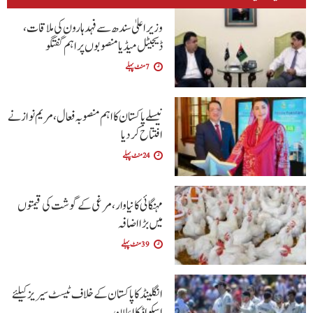
وزیراعلیٰ سندھ سے فہد ہارون کی ملاقات،
ڈیجیٹل میڈیا منصوبوں پر اہم گفتگو
7 منٹ پہلے
نیسلے پاکستان کا اہم منصوبہ فعال، مریم نواز نے
افتتاح کر دیا
24 منٹ پہلے
مہنگائی کا نیا وار، مرغی کے گوشت کی قیمتوں
میں بڑا اضافہ
39 منٹ پہلے
انگلینڈ کا پاکستان کے خلاف ٹیسٹ سیریز کیلئے
اسکواڈ کا اعلان