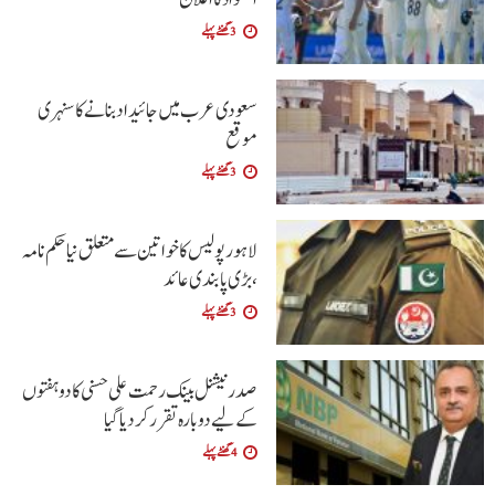
3 گھنٹے پہلے
سعودی عرب میں جائیداد بنانے کا سنہری
موقع
3 گھنٹے پہلے
لاہور پولیس کا خواتین سے متعلق نیا حکم نامہ
،بڑی پابندی عائد
3 گھنٹے پہلے
صدر نیشنل بینک رحمت علی حسنی کا دو ہفتوں
کے لیے دوبارہ تقرر کر دیا گیا
4 گھنٹے پہلے