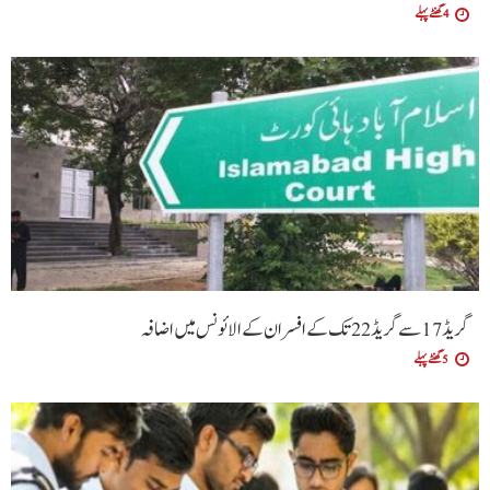
4 گھنٹے پہلے
گریڈ 17 سے گریڈ 22 تک کے افسران کے الائونس میں اضافہ
5 گھنٹے پہلے