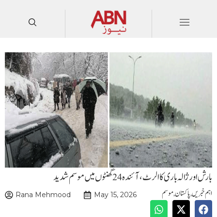
بارش اور ژالہ باری کا الرٹ، آئندہ 24 گھنٹوں میں موسم شدید
اہم خبریں
,
پاکستان
,
موسم
Rana Mehmood
May 15, 2026