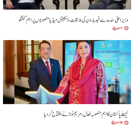
وزیراعلیٰ سندھ سے فہد ہارون کی ملاقات، ڈیجیٹل میڈیا منصوبوں پر اہم گفتگو
7 منٹ پہلے
نیسلے پاکستان کا اہم منصوبہ فعال، مریم نواز نے افتتاح کر دیا
24 منٹ پہلے