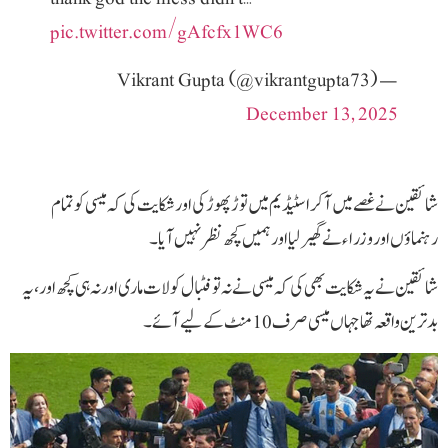
pic.twitter.com/gAfcfx1WC6
— Vikrant Gupta (@vikrantgupta73)
December 13, 2025
شائقین نے غصے میں آکر اسٹیڈیم میں توڑ پھوڑ کی اور شکایت کی کہ میسی کو تمام
رہنماؤں اور وزراء نے گھیر لیا اور ہمیں کچھ نظر نہیں آیا۔
شائقین نے یہ شکایت بھی کی کہ میسی نے نہ تو فٹبال کو لات ماری اور نہ ہی کچھ اور، یہ
بدترین واقعہ تھا جہاں میسی صرف 10 منٹ کے لیے آئے۔