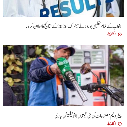
پنجاب کے تمام تعلیمی بورڈ ز نے میٹرک 2026 کے نتائج کا اعلان کردیا
5 گھنٹے پہلے
پیٹرولیم مصنوعات کی نئی قیمتوں کا نوٹیفکیشن جاری
7 گھنٹے پہلے