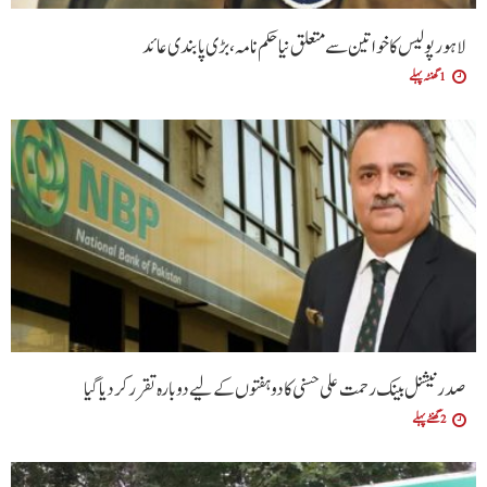
لاہور پولیس کا خواتین سے متعلق نیا حکم نامہ ،بڑی پابندی عائد
1 گھنٹہ پہلے
صدر نیشنل بینک رحمت علی حسنی کا دو ہفتوں کے لیے دوبارہ تقرر کر دیا گیا
2 گھنٹے پہلے