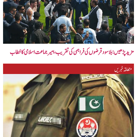
مزید پڑھیں‌:بلاسود قرضوں کی فراہمی کی تقریب، امیر جماعت اسلامی کا خطاب
متعلقہ خبریں