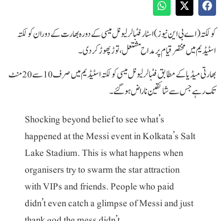
کولکتہ (اے بی این نیوز) اسٹار فٹبالر لیونل میسی کے دورہ بھارت کے دوران کولکتہ
اسٹیڈیم میں مختصر قیام پر مداح مشتعل، توڑ پھوڑ کردی۔
بھارتی میڈیا کے مطابق فٹبالر لیونل میسی کولکتہ اسٹیڈیم میں صرف 10 سے 20 منٹ
تک رہے جس سے شائقین ناراض ہوگئے۔
Shocking beyond belief to see what’s
happened at the Messi event in Kolkata’s Salt
Lake Stadium. This is what happens when
organisers try to swarm the star attraction
with VIPs and friends. People who paid
didn’t even catch a glimpse of Messi and just
thank god the mess didn’t…