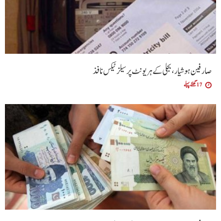
صارفین ہوشیار، بجلی کے ہر یونٹ پر سیلز ٹیکس نافذ
17 گھنٹے پہلے