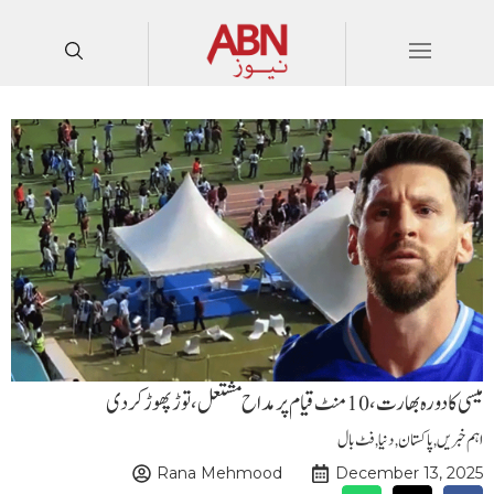
میسی کا دورہ بھارت، 10 منٹ قیام پر مداح مشتعل، توڑ پھوڑ کردی
اہم خبریں
,
پاکستان
,
دنیا
,
فٹ بال
Rana Mehmood
December 13, 2025