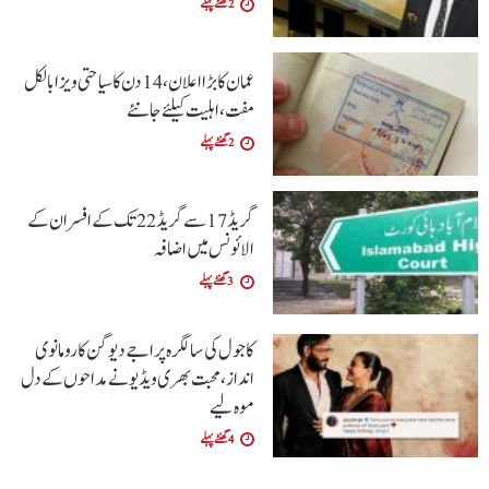
2 گھنٹے پہلے
عمان کا بڑا اعلان،14 دن کا سیاحتی ویزا بالکل
مفت ،اہلیت کیلئے جانئے
2 گھنٹے پہلے
گریڈ 17 سے گریڈ 22 تک کے افسران کے
الائونس میں اضافہ
3 گھنٹے پہلے
کاجول کی سالگرہ پر اجے دیوگن کا رومانوی
انداز، محبت بھری ویڈیو نے مداحوں کے دل
موہ لیے
4 گھنٹے پہلے