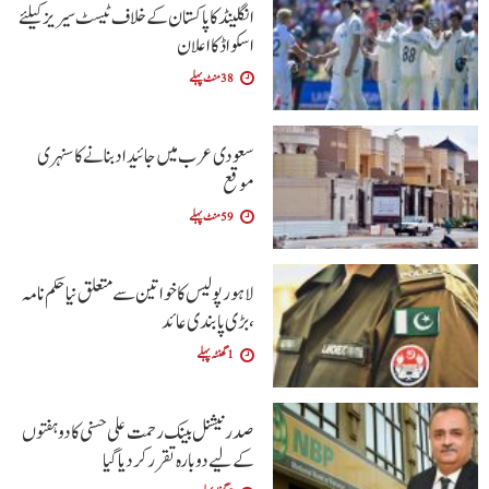
انگلینڈ کا پاکستان کے خلاف ٹیسٹ سیریز کیلئے
اسکواڈ کا اعلان
38 منٹ پہلے
سعودی عرب میں جائیداد بنانے کا سنہری
موقع
59 منٹ پہلے
لاہور پولیس کا خواتین سے متعلق نیا حکم نامہ
،بڑی پابندی عائد
1 گھنٹہ پہلے
صدر نیشنل بینک رحمت علی حسنی کا دو ہفتوں
کے لیے دوبارہ تقرر کر دیا گیا