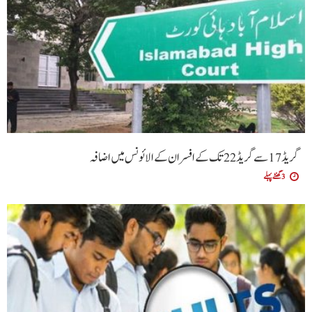
گریڈ 17 سے گریڈ 22 تک کے افسران کے الائونس میں اضافہ
3 گھنٹے پہلے