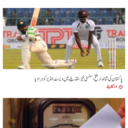
پاکستان کی شاندار فتح،سنسنی خیز مقابلے میں ویسٹ انڈیز کو ہرا دیا
16 گھنٹے پہلے