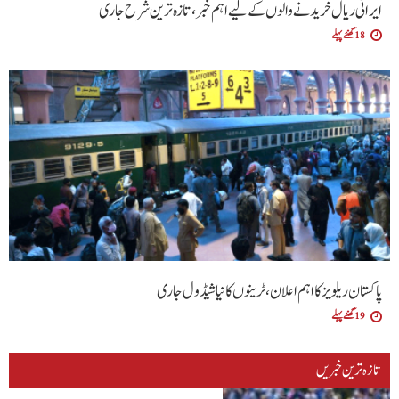
ایرانی ریال خریدنے والوں کے لیے اہم خبر، تازہ ترین شرح جاری
18 گھنٹے پہلے
پاکستان ریلویز کا اہم اعلان، ٹرینوں کا نیا شیڈول جاری
19 گھنٹے پہلے
تازہ ترین خبریں