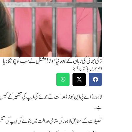
ڈکی بھائی کی رہائی کے بعد نیا موڑ! مشکل نے سب کو چونکا دیا
اہم خبریں
,
پاکستان
,
شوبز
ہے۔
تفصیلات کے مطابق لاہور کی مقامی عدالت میں جوئے کی ایپ کی تشہ