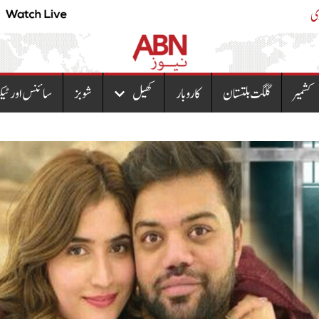
تھانے کا پورا عملہ معطل
پیٹرولیم مصنوعات کی نئی قیمتو
کشمیر
گلگت بلتستان
کاروبار
کھیل
شوبز
سائنس اور ٹیک