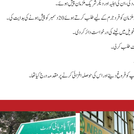
کی، ان کی اہلیہ اور دیگر شریک ملزمان پیش ہوئے۔
کے لیے طلب کرتے ہوئے 20 دسمبر کو پیش ہونے کی ہدایت کی۔
تحویل میں لینے کی درخواست دائر کر دی۔
رٹ طلب کر لی۔
پ کو فروغ دینے اور اس کی حوصلہ افزائی کرنے پر مقدمہ درج کیا تھا۔