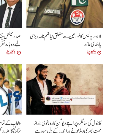
لاہور پولیس کا خواتین سے متعلق نیا حکم نامہ ،بڑی
صدر نیشنل بین
پابندی عائد
لیے دوبارہ تقرر 
2 گھنٹے پہلے
2 گھنٹے پہلے
کاجول کی سالگرہ پر اجے دیوگن کا رومانوی انداز،
محبت بھری ویڈیو نے مداحوں کے دل موہ لیے
نتائج کا اعلان ک