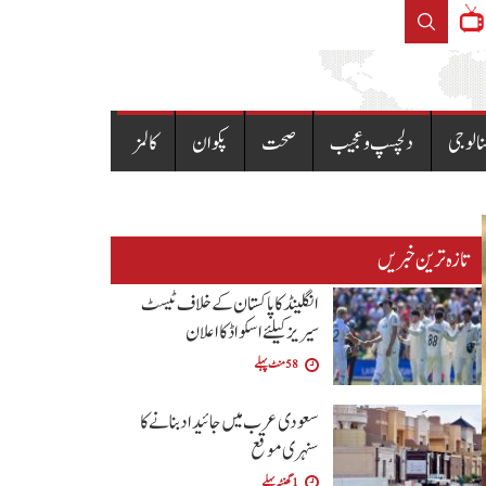
ں کا نوٹیفکیشن جاری
ملک 
نالوجی
دلچسپ و عجیب
صحت
پکوان
کالمز
تازہ ترین خبریں
انگلینڈ کا پاکستان کے خلاف ٹیسٹ
سیریز کیلئے اسکواڈ کا اعلان
58 منٹ پہلے
سعودی عرب میں جائیداد بنانے کا
سنہری موقع
1 گھنٹہ پہلے