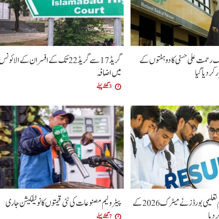
ک رحمت علی حسنی کا دو ہفتوں کے
گریڈ 17 سے گریڈ 22 تک کے افسران کے الائونس
کر دیا گیا
میں اضافہ
3 گھنٹے پہلے
پنجاب کے تمام تعلیمی بورڈ ز نے میٹرک 2026 کے
پیٹرولیم مصنوعات کی نئی قیمتوں کا نوٹیفکیشن جاری
ردیا
7 گھنٹے پہلے