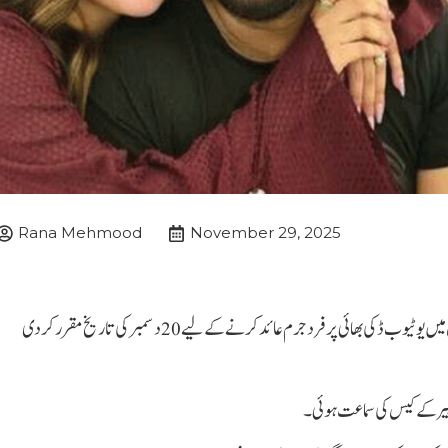
Rana Mehmood
November 29, 2025
لاہور (اے بی این نیوز) عدالت نے جوئے کی ایپ کی تشہیر کے کیس میں یوٹیوب ڈکی بھائی پر فرد جرم عائد کرنے کے لیے 20 دسمبر کی تاریخ مقرر کر دی
یر کے کیس کی سماعت ہوئی۔