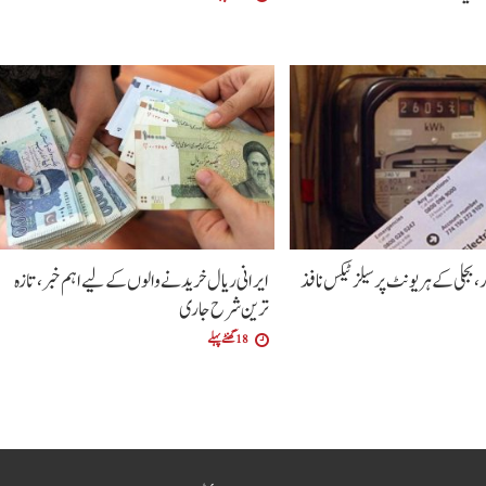
 بجلی کے ہر یونٹ پر سیلز ٹیکس نافذ
ایرانی ریال خریدنے والوں کے لیے اہم خبر، تازہ
ترین شرح جاری
18 گھنٹے پہلے