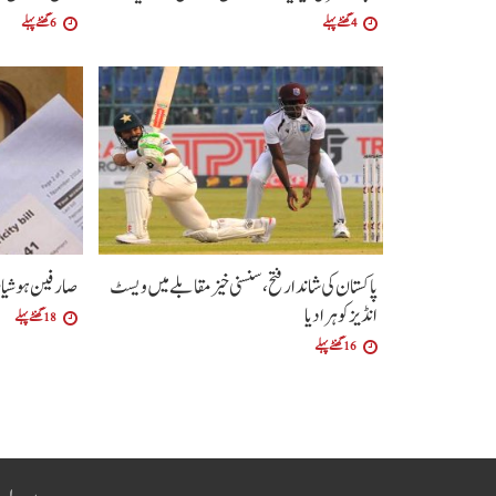
4 گھنٹے پہلے
6 گھنٹے پہلے
پاکستان کی شاندار فتح،سنسنی خیز مقابلے میں ویسٹ
صارفین ہوشیار،
انڈیز کو ہرا دیا
18 گھنٹے پہلے
16 گھنٹے پہلے