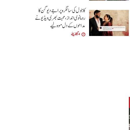
کاجول کی سالگرہ پر اجے دیوگن کا
رومانوی انداز، محبت بھری ویڈیو نے
مداحوں کے دل موہ لیے
4 گھنٹے پہلے