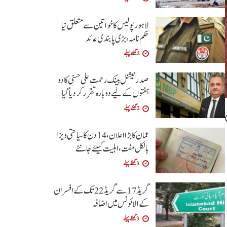
لاہور پولیس کا خواتین سے متعلق نیا
حکم نامہ ،بڑی پابندی عائد
2 گھنٹے پہلے
صدر نیشنل بینک رحمت علی حسنی کا دو
ہفتوں کے لیے دوبارہ تقرر کر دیا گیا
2 گھنٹے پہلے
عمان کا بڑا اعلان،14 دن کا سیاحتی ویزا
بالکل مفت ،اہلیت کیلئے جانئے
3 گھنٹے پہلے
گریڈ 17 سے گریڈ 22 تک کے افسران
کے الائونس میں اضافہ
3 گھنٹے پہلے