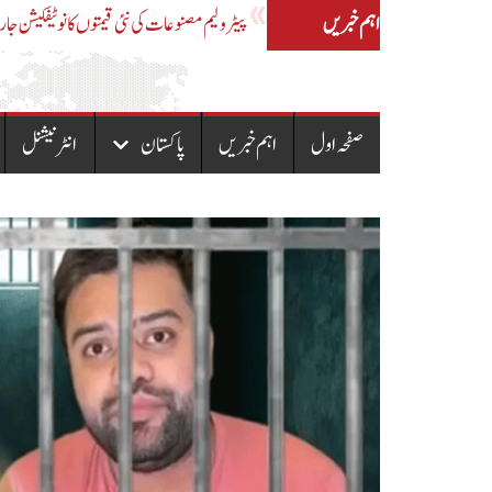
اہم خبریں
اے ایس آئی کی لڑکی سے مبینہ زیادتی،ایس ایچ او سمیت 
صفحہ اول
اہم خبریں
پاکستان
انٹرنیشنل