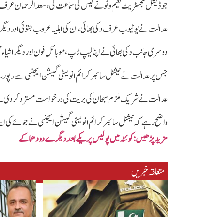
جوڈیشل مجسٹریٹ نعیم وٹو نے کیس کی سماعت کی، سعد الرحمان عرف د
عدالت نے یوٹیوب عرف دکی بھائی، ان کی اہلیہ عروب جتوئی اور دیگر ملزمان کو فرد جرم 
دوسری جانب دکی بھائی نے اپنا لیپ ٹاپ، موبائل فون اور دیگر اشیاء 
جس پر عدالت نے نیشنل سائبر کرائم انویسٹی گیشن ایجنسی سے رپو
عدالت نے شریک ملزم سبحان کی بریت کی درخواست مسترد کر دی۔
واضح رہے کہ نیشنل سائبر کرائم انویسٹی گیشن ایجنسی نے جوئے کی ای
مزید پڑھیں‌:کوئٹہ میں‌ پولیس پر یکے بعد دیگرے دو دھماکے
متعلقہ خبریں