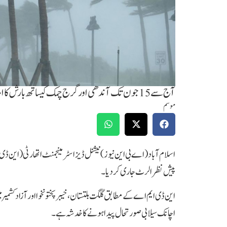
آج سے 15 جون تک آندھی اور گرج چمک کیساتھ بارش کا امکان
موسم
پیش نظر الرٹ جاری کردیا۔
این ڈی ایم اے کے مطابق گلگت بلتستان، خیبرپختونخوا اور آزادکشم
اچانک سیلابی صورتحال پیدا ہونےکا خدشہ ہے۔