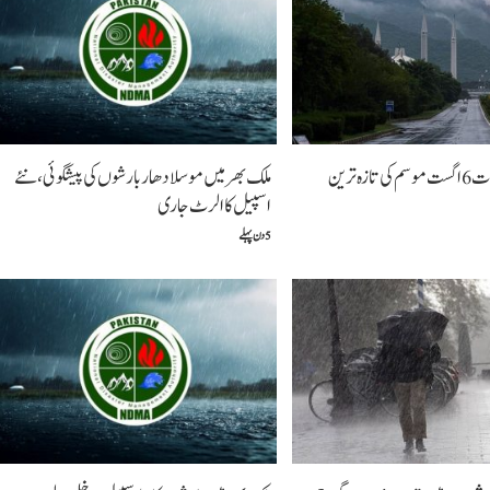
آج بروز جمعرات 6 اگست موسم کی تازہ ترین
ملک بھر میں موسلادھار بارشوں کی پیشگوئی، نئے
اسپیل کا الرٹ جاری
5 دن پہلے