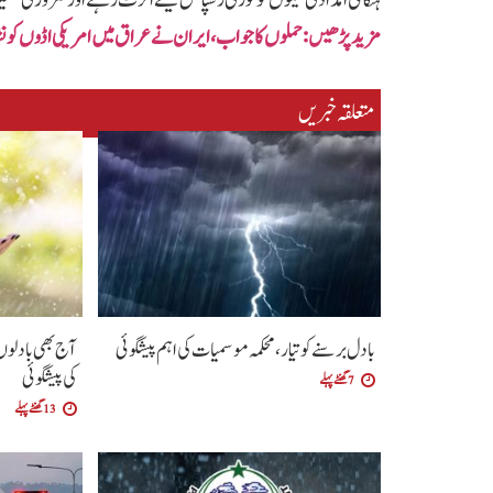
مزید پڑھیں: حملوں کا جواب ،ایران نے عراق میں امریکی اڈوں کو نشان
متعلقہ خبریں
بادل برسنے کو تیار، محکمہ موسمیات کی اہم پیشگوئی
آج بھی بادلو
کی پیشگوئی
7 گھنٹے پہلے
13 گھنٹے پہلے