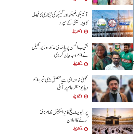
آئیسکو، فیسکو اور گیپکو کی نجکاری کا فیصلہ
کابینہ کمیٹی کے سپرد
1 گھنٹہ پہلے
شکیب الحسن پر پابندی عائد، وزیر کھیل
نے اہم وجہ بیان کر دی
2 گھنٹے پہلے
مجتبیٰ خامنہ ای سے متعلق بڑی خبر، اہم
ویڈیو منظرعام پر آگئی
3 گھنٹے پہلے
پرائیویٹ حج کا نیا ڈیجیٹل نظام نافذ
کرنے کا اعلان
4 گھنٹے پہلے