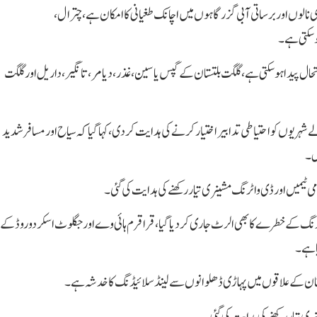
وں اور برساتی آبی گزر گاہوں میں اچانک طغیانی کا امکان ہے، چترال،
ہوسکتی ہے۔
ورتحال پیدا ہوسکتی ہے، گلگت بلتستان کے گپس یاسین، غذر، دیامر، تانگیر، داریل اور گلگت
ہریوں کو احتیاطی تدابیر اختیار کرنےکی ہدایت کردی ، کہا گیا کہ سیاح اور مسافر شدید
ں۔
ی ٹیمیں اور ڈی واٹرنگ مشینری تیار رکھنے کی ہدایت کی گئی۔
ینڈ سلائیڈنگ کے خطرے کا بھی الرٹ جاری کردیاگیا، قراقرم ہائی وے اور جگلوٹ اسکردو روڈ کے
ا ہے۔
لتستان کے علاقوں میں پہاڑی ڈھلوانوں سے لینڈسلائیڈنگ کا خدشہ ہے۔
ری تیار رکھنے کی ہدایت کی گئی۔