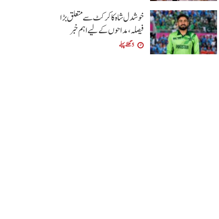
خوشدل شاہ کا کرکٹ سے متعلق بڑا
فیصلہ، مداحوں کے لیے اہم خبر
5 گھنٹے پہلے