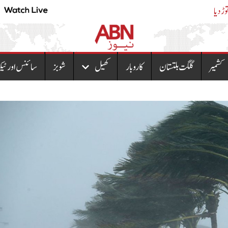
بھارتی خاتون نے لمبے ترین بالوں کا عالمی ریکارڈ توڑ
کشمیر
گلگت بلتستان
کاروبار
کھیل
شوبز
سائنس اور ٹیک