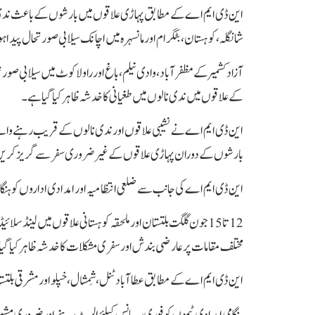
این ڈی ایم اےکے مطابق پہاڑی علاقوں میں بارشوں کے باعث ندی نال
شانگلہ،کوہستان، بٹگرام اور مانسہرہ میں اچانک سیلابی صورتحال پیدا 
آزاد کشمیر کے مظفرآباد، وادی نیلم، باغ اور راولاکوٹ میں سیلابی ص
کے علاقوں میں ندی نالوں میں طغیانی کا خدشہ ظاہر کیاگیا ہے۔
این ڈی ایم اے نے نشیبی علاقوں اور ندی نالوں کے قریب رہنے والے ش
بارشوں کے دوران پہاڑی علاقوں کے غیر ضروری سفر سے گریز کری
این ڈی ایم اے کی جانب سے ضلعی انتظامیہ اور امدادی اداروں کو ہنگام
12 تا 15 جون گلگت بلتستان اور ملحقہ کوہستانی علاقوں میں ل
مختلف مقامات پر عارضی بندش اور سفری مشکلات کا خدشہ ظاہر کیا گی
این ڈی ایم اے کے مطابق عطا آباد ٹنل، شِمشال، خپلو اور مشرقی ب
ہنگامی امدادی ٹیموں کو فوری رسپانس کیلئے الرٹ رہنے اور ضروری مشین