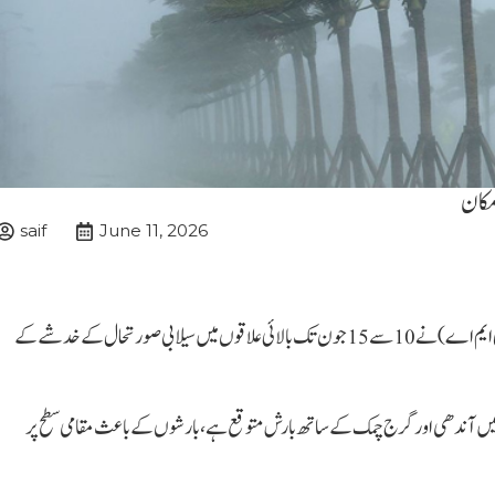
saif
June 11, 2026
اسلام آباد(اے بی این نیوز)نیشنل ڈیزاسٹر مینجمنٹ اتھارٹی (این ڈی ایم اے) نے 10 سے 15 جون تک بالائی علاقوں میں سیلابی صورتحال کےخدشے کے
یر میں آندھی اور گرج چمک کے ساتھ بارش متوقع ہے، بارشوں کے باعث مقامی سطح پر