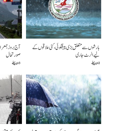
بارشوں سے متعلق بڑی پیشگوئی، کئی علاقوں کے
لیے الرٹ جاری
صورتحال
2 دن پہلے
3 دن پہلے