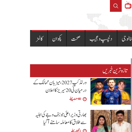
 دیا
پیٹرول پمپ اونرز نے 
نالوجی
دلچسپ و عجیب
صحت
پکوان
کالمز
تازہ ترین خبریں
ورلڈ کپ 2027، میزبان ممالک کے
درمیان ٹی20 سیریز کا اعلان
40 منٹ پہلے
بھارتی وزیراعلیٰ جوزف وجے کی اہلیہ
سے طلاق کا معاملہ سامنے آگیا
1 گھنٹہ پہلے