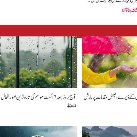
ہ بناڈالا
ں کے ڈیرے ، بعض مقامات پر بارش
آج بروز جمعہ 7 اگست موسم کی تازہ ترین صورتحال
2 دن پہلے