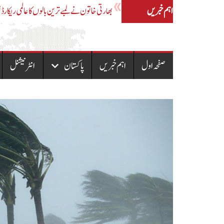
اہم خبریں
آزاد کشمیر میں دو تہائی اکثریت سے حکومت بنائیں گے ،رانا ثناء اللہ
صفحہ اول
اہم خبریں
پاکستان
انٹرنیشنل