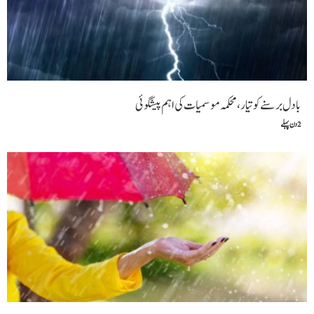
بادل برسنے کو تیار، محکمہ موسمیات کی اہم پیشگوئی
2 دن پہلے