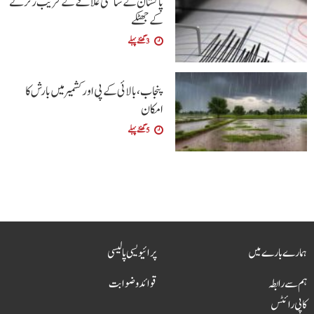
پاکستان کے ساحلی علاقے کے قریب زلزلے
کے جھٹکے
3 گھنٹے پہلے
پنجاب، بالائی کے پی اور کشمیر میں بارش کا
امکان
5 گھنٹے پہلے
ہمارے بارے میں
پرائیویسی پالیسی
ہم سے رابطہ
قوائد و ضوابت
کاپی رائٹس