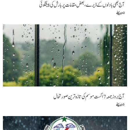
آج بھی بادلوں کے ڈیرے ، بعض مقامات پر بارش کی پیشگوئی
2 دن پہلے
آج بروز جمعہ 7 اگست موسم کی تازہ ترین صورتحال
3 دن پہلے