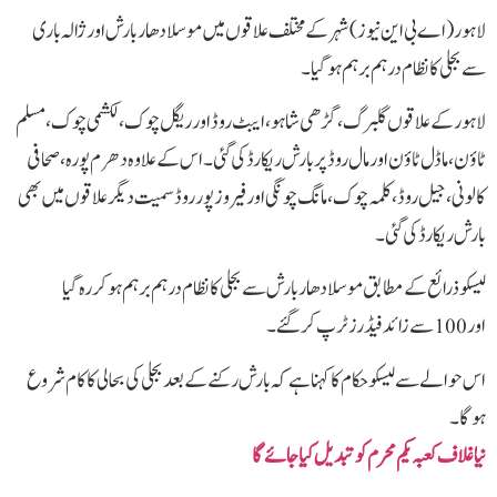
لاہور(اے بی این نیوز) شہر کے مختلف علاقوں میں موسلادھار بارش اور ژالہ باری
سے بجلی کا نظام درہم برہم ہوگیا۔
لاہور کے علاقوں گلبرگ ، گڑھی شاہو، ایبٹ روڈ اور ریگل چوک، لکشمی چوک، مسلم
ٹاؤن، ماڈل ٹاؤن اور مال روڈ پربارش ریکارڈ کی گئی۔ اس کے علاوہ دھرم پورہ، صحافی
کالونی، جیل روڈ، کلمہ چوک، مانگ چونگی اور فیروز پور روڈ سمیت دیگر علاقوں میں بھی
بارش ریکارڈ کی گئی۔
لیسکو ذرائع کے مطابق موسلادھار بارش سے بجلی کا نظام درہم برہم ہو کر رہ گیا
اور 100 سے زائد فیڈرز ٹرپ کرگئے ۔
اس حوالے سے لیسکو حکام کا کہنا ہے کہ بارش رکنے کے بعد بجلی کی بحالی کا کام شروع
ہوگا۔
نیا غلاف کعبہ یکم محرم کو تبدیل کیا جائے گا