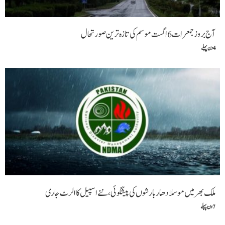
آج بروز جمعرات 6 اگست موسم کی تازہ ترین صورتحال
4 دن پہلے
ملک بھر میں موسلادھار بارشوں کی پیشگوئی، نئے اسپیل کا الرٹ جاری
7 دن پہلے