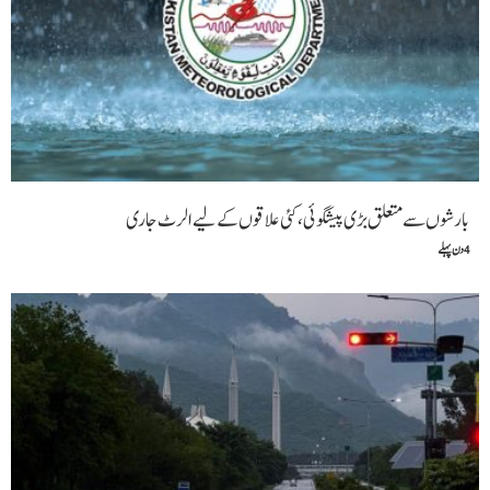
بارشوں سے متعلق بڑی پیشگوئی، کئی علاقوں کے لیے الرٹ جاری
4 دن پہلے