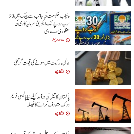
پنجاب حکومت کی جانب سے بینک میں 30
ارب روپے تک ایکویٹی سرمایہ کاری کی
منظوری دے دی
26 منٹ پہلے
عالمی مارکیٹ میں سونے کی قیمت گر گئی
3 گھنٹے پہلے
پاکستان کا تیل کی درآمد کیلئے نیا پالیسی فریم
ورک متعارف کرانے کا فیصلہ
3 گھنٹے پہلے