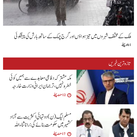
ملک کے مختلف شہروں میں تیز ہواؤں اور گرج چمک کے ساتھ بارش کی پیشگوئی
1 ہفتہ پہلے
تازہ ترین خبریں
مکہ مشترکہ دفاعی معاہدے سے ہمیں کوئی
خطرہ نہیں ، ترجمان ایرانی وزارت خارجہ
12 منٹ پہلے
مسلم لیگ (ن) دو تہائی اکثریت سے آزاد
کشمیر میں حکومت بنائے گی: رانا ثناء اللہ
17 منٹ پہلے