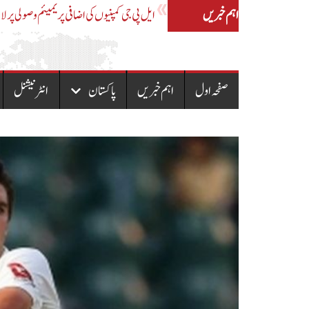
اہم خبریں
پولیس حراست میں جاں بحق دو خواتین پاکپتن میں سپرد خاک
صفحہ اول
اہم خبریں
پاکستان
انٹرنیشنل