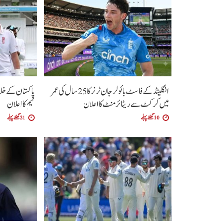
انگلینڈ کے فاسٹ بائولر جان ٹرنر کا 25 سال کی عمر
میں کرکٹ سے ریٹائرمنٹ کا اعلان
ٹیم کا اعلان
10 گھنٹے پہلے
21 گھنٹے پہلے