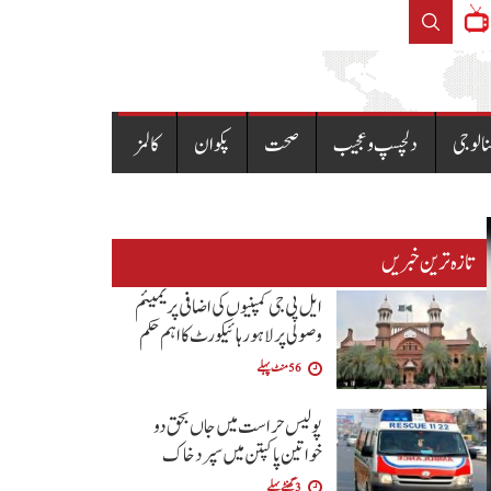
 پر لاہور ہائیکورٹ کا اہم حکم
پیٹرولیم مصنوعا
نالوجی
دلچسپ و عجیب
صحت
پکوان
کالمز
تازہ ترین خبریں
ایل پی جی کمپنیوں کی اضافی پریمیئم
وصولی پر لاہور ہائیکورٹ کا اہم حکم
56 منٹ پہلے
پولیس حراست میں جاں بحق دو
خواتین پاکپتن میں سپرد خاک
3 گھنٹے پہلے