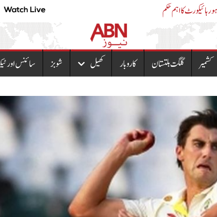
ایل پی جی کمپنیوں کی اضافی پریمیئم وصولی
کشمیر
گلگت بلتستان
کاروبار
کھیل
شوبز
سائنس اور ٹیک