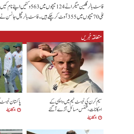
لِلی 70 میچوں میں 355 آوٹ کر چکے ہیں۔فاسٹ بالر مچل جانسن نے 73 میچوں میں 313 اور بریٹ لی نے 76 میچوں میں 310 وکٹیں لیں۔
متعلقہ خبریں
سیم کرن کی ٹیسٹ ٹیم میں واپسی کے
پاکستان ٹیسٹ ک
امکانات،فٹنس مسائل آڑے آگئے
4 گھنٹے پہلے
4 گھنٹے پہلے