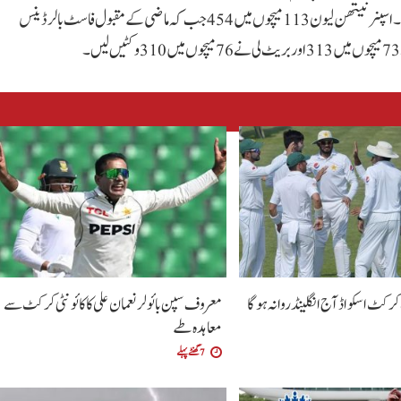
فاسٹ بالر گلین میگرا نے 124 میچوں میں 563 وکٹیں اپنے نام کیں۔ اسپنر نیتھن لیون 113 میچوں میں 454 جب کہ ماضی کے مقبول فاسٹ بالر ڈینس
رکٹ اسکواڈ آج انگلینڈ روانہ ہوگا
معروف سپن بائولر نعمان علی کا کائونٹی کرکٹ سے
معاہدہ طے
7 گھنٹے پہلے