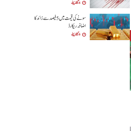
6 گھنٹے پہلے
سونے کی قیمت میں 5 فیصد سے زائد کا
اضافہ ریکارڈ
6 گھنٹے پہلے