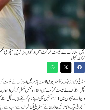
مچل اسٹارک نے ٹیسٹ کرکٹ میں وکٹوں کی ٹرپل سنچری مکمل
کرکٹ
,
کھیل
سڈنی(نیوز ڈیسک) آسٹریلوی فاسٹ باؤلر مچل اسٹارک نے ٹیسٹ کرک