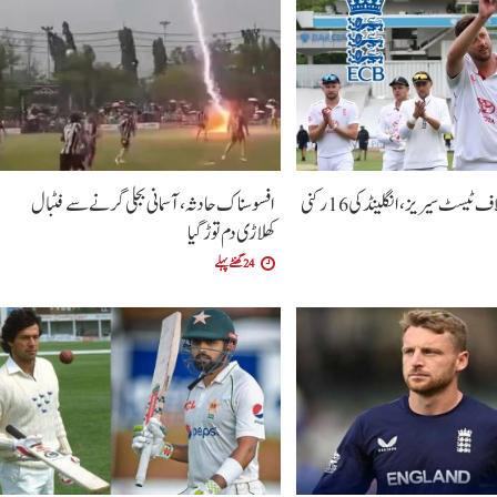
پاکستان کے خلاف ٹیسٹ سیریز، انگلینڈ کی 16 رکنی
افسوسناک حادثہ، آسمانی بجلی گرنے سے فٹبال
کھلاڑی دم توڑ گیا
24 گھنٹے پہلے