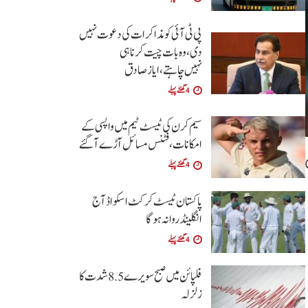
پی ٹی آئی کو مذاکرات کی دعوت نہیں
دی،وہ بات چیت کرنا ہی
نہیں چاہتے،ایاز صادق
4 گھنٹے پہلے
سیم کرن کی ٹیسٹ ٹیم میں واپسی کے
امکانات،فٹنس مسائل آڑے آگئے
4 گھنٹے پہلے
پاکستان ٹیسٹ کرکٹ اسکواڈ آج
انگلینڈ روانہ ہوگا
4 گھنٹے پہلے
فلپائن میں صبح سویرے 5 .8 شدت کا
زلزلہ