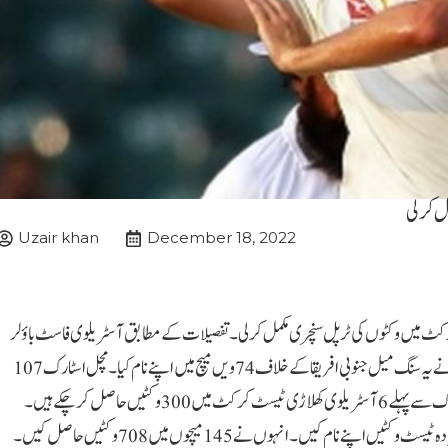
 کر لی
Uzair khan
December 18, 2022
ٹ میں وکٹوں کی ٹرپل سنچری مکمل کر لی۔تفصیلات کے مطابق آسٹریلوی فاسٹ باؤلر
مچل اسٹارک نے ٹیسٹ کرکٹ میں 300 وکٹیں مکمل کر لیں انہوں نے یہ سنگ میل جنوبی افریقا کے خلاف 74ویں میچ میں اپنے نام کیا۔ مچل اسٹارک 107
ون ڈے میچوں میں 211 وکٹیں بھی اپنے نام کر چکے ہیں۔مچل اسٹارک سے پہلے 6 آسٹریلوی کھلاڑی ٹیسٹ کرکٹ میں 300 وکٹیں حاصل کر چکے ہیں۔
آنجہانی لیگ اسپنر شین وارن نے آسٹریلیا کی طرف سے سب سے زیادہ ٹیسٹ وکٹیں اپنے نام کیں۔ انہوں نے 145 میچوں میں 708 وکٹیں حاصل کیں۔