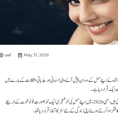
saif
May 31, 2026
ا شاہ نے اپنے حمل کے دوران پیش آنے والی جسمانی اور جذباتی مشکلات کے بارے میں
ایک قرار دیا ہے۔
اشنا شاہ مقبول ڈراموں میں اپنی شاندار اداکاری کے باعث شہرت رکھتی ہیں، مئی 2026ء میں اپنے حمل کی خوشخبری ایک خوبصورت فوٹو شوٹ کے ذریعے
ا شکر ادا کرتے ہوئے اپنی زندگی کے نئے سفر کا آغاز قرار دیا تھا۔