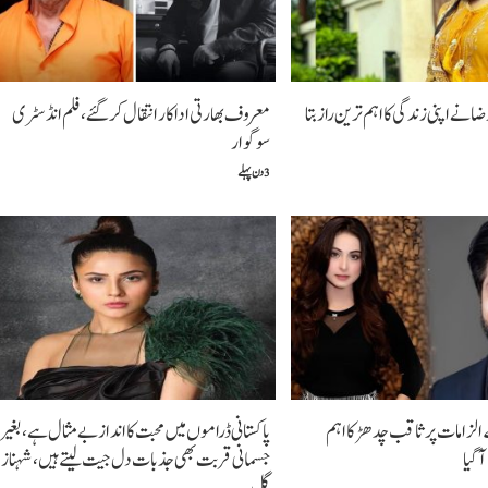
رضانےاپنی زندگی کا اہم ترین راز بتا
معروف بھارتی اداکار انتقال کر گئے، فلم انڈسٹری
سوگوار
3 دن پہلے
الزامات پر ثاقب چدھڑ کا اہم
پاکستانی ڈراموں میں محبت کا انداز بے مثال ہے، بغیر
گیا
جسمانی قربت بھی جذبات دل جیت لیتے ہیں،شہناز