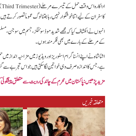
اد
کا سفر ان کے لیے اتنا خوشگوار نہیں رہا جتنا لوگ عموماً تصور کرتے ہیں
انہوں نے انکشاف کیا کہ مجھے شدید موڈ سوئنگز، جسم میں سوجن، مسلس
کے مرحلے کے بارے میں بھی فکرمند ہوں۔
اشنا شاہ نے اپنے انسٹاگرام اسٹوریز اور ویڈیوز میں مزاحیہ انداز میں 
ہے، جس کا اندازہ صرف وہی خواتین لگا سکتی ہیں جو اس تجربے سے گ
مزید پڑھیں: پاکستان میں محرم کے چاند کی رویت سے متعلق پیشگوئی 
متعلقہ خبریں