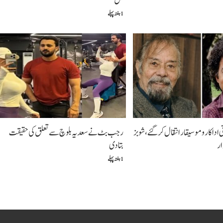
گل
1 ہفتہ پہلے
اداکار و موسیقار انتقال کر گئے، شوبز
رجب بٹ نے سعدیہ بلوچ سے تعلق کی حقیقت
ار
بتادی
1 ہفتہ پہلے