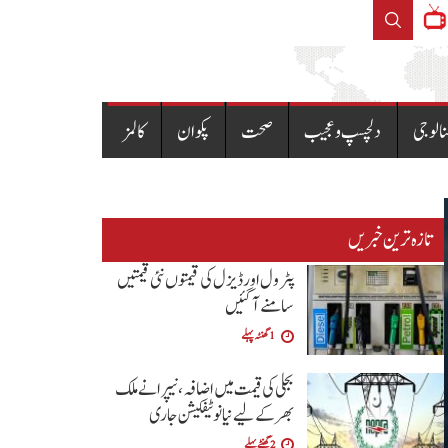
ایدھی سینٹر سہراب گوٹھ پر ڈکیتی کی وارد
نالوجی
دلچسپ و عجیب
صحت
پکوان
کالمز
تازہ ترین خبریں
پٹرول اور ڈیزل کی قیمتوں نئی قیمتیں
سامنے آگئیں
1 گھنٹہ پہلے
بجلی کی قیمت میں اضافہ، نیپرا نے ملک
بھر کے لیے نیا نوٹیفکیشن جاری
2 گھنٹے پہلے