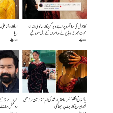
کاجول کی سالگرہ پر اجے دیوگن کا رومانوی انداز،
اداکارہ غنا علی 
محبت بھری ویڈیو نے مداحوں کے دل موہ لیے
دیا
2 دن پہلے
3 دن پہلے
پاکستانی انفلوئنسر عاطفہ ارشد کی اسپائیڈر مین ساڑھی
عروبہ مرزا کے 
لندن ریڈ کارپٹ پر چھا گئی
ردعمل سامنے آ