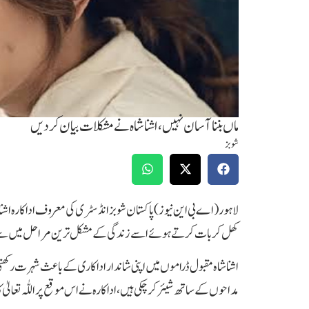
ماں بننا آسان نہیں ،اشنا شاہ نے مشکلات بیان کردیں
شوبز
لاہور(اے بی این نیوز)پاکستان شوبز انڈسٹری کی معروف اداکارہ اشن
کھل کر بات کرتے ہوئے اسے زندگی کے مشکل ترین مراحل میں سے 
مداحوں کے ساتھ شیئر کر چکی ہیں، اداکارہ نے اس موقع پر اللّٰہ تعالیٰ ک