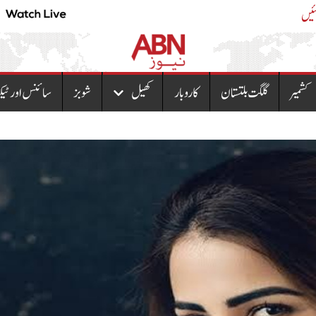
پٹرول اور ڈیزل کی قیمتوں نئی قیمتیں سامنے آگئیں
کشمیر
گلگت بلتستان
کاروبار
کھیل
شوبز
سائنس اور ٹیک