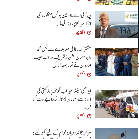
پی آئی اے ملازمین بونس منظور، نئی
انتظامیہ کا پہلا بڑا فیصلہ
3 گھنٹے پہلے
مشترکہ دفاعی معاہدے سے قبل محمد
بن سلمان، شہباز شریف ، رجب طیب
اردوان نے نماز جمعہ ادا کی
5 گھنٹے پہلے
ایدھی سینٹر سہراب گوٹھ پر ڈکیتی کی
واردات، ملزمان 65 لاکھ روپے لوٹ کر
فرار
5 گھنٹے پہلے
مزارِ قائد دوبارہ عوام کے لیے کھولنے کا