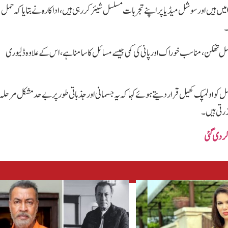
اکارہ اس وقت حمل کے تیسرے مرحلے (Third Trimester) میں ہیں اور سوشل میڈیا پر اپنے تجربات مسلسل شیئر کر رہی ہیں، اداکارہ نے بتایا کہ حمل
۔
ل تھکن، مناسب خوراک اور پانی کی کمی جیسے مسائل کا سامنا ہے، اس کے علاوہ ڈلیوری
حمل کو اولمپک کھیل قرار دیتے ہوئے کہا کہ یہ جسمانی اور جذباتی طور پر بے حد مشکل مرحلہ
زرتی ہیں۔
کردی گئی