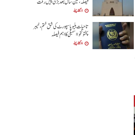
فیصلہ، تین سال بعد بڑی پیش رفت
5 گھنٹے پہلے
تاحیات بلیو پاسپورٹ کی شق ختم، خیبر
پختونخوا اسمبلی کا اہم فیصلہ
6 گھنٹے پہلے