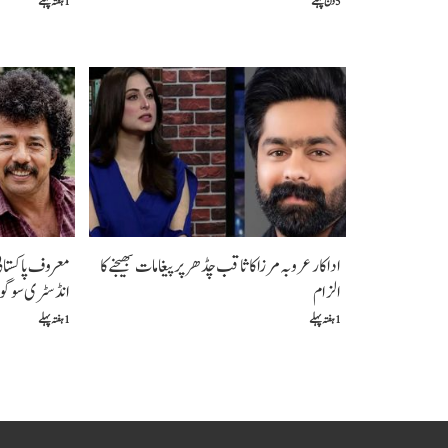
5 دن پہلے
1 ہفتہ پہلے
اداکار عروبہ مرزا کا ثاقب چڈھر پر پیغامات بھیجنے کا
معروف پاکستانی 
الزام
انڈسٹری سوگو
1 ہفتہ پہلے
1 ہفتہ پہلے