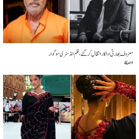
معروف بھارتی اداکار انتقال کر گئے، فلم انڈسٹری سوگوار
3 دن پہلے