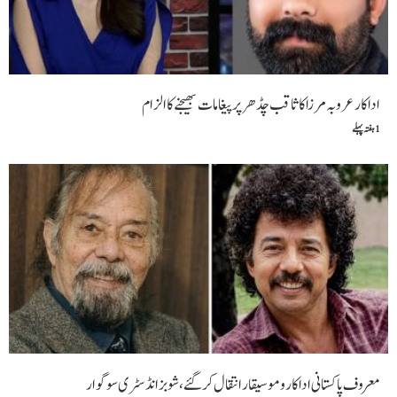
اداکار عروبہ مرزا کا ثاقب چڈھر پر پیغامات بھیجنے کا الزام
1 ہفتہ پہلے
معروف پاکستانی اداکار و موسیقار انتقال کر گئے، شوبز انڈسٹری سوگوار