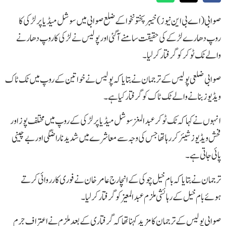
صوابی(اے بی این نیوز) خیبرپختونخوا کے ضلع صوابی میں سوشل میڈیا پر لڑکی کا
روپ دھارے لڑکے کی حقیقت سامنے آگئی اور پولیس نے لڑکی کا روپ دھارنے
والے ٹک ٹوکر کو گرفتار کرلیا۔
صوابی ضلعی پولیس کے ترجمان نے بتایا کہ پولیس نے خواتین کے روپ میں ٹک ٹاک
ویڈیوز بنانے والے ٹک ٹاک کو گرفتار کیا ہے۔
انہوں نے کہا کہ ٹک ٹوکر عبدالمغز سوشل میڈیا پر لڑکی کے روپ میں مختلف پوز اور
فحش ویڈیوز شیئر کر رہا تھا جس کی وجہ سے معاشرے میں شدید ناراضگی اور بے چینی
پائی جاتی ہے۔
ترجمان نے بتایا کہ بام خیل چوکی کے انچارج عامر خان نے فوری کارروائی کرتے
ہوئے بام خیل کے رہائشی ملزم عبدالمعیز کو گرفتار کر لیا۔
صوابی پولیس کے ترجمان کا مزید کہنا تھا کہ گرفتاری کے بعد ملزم نے اعتراف جرم