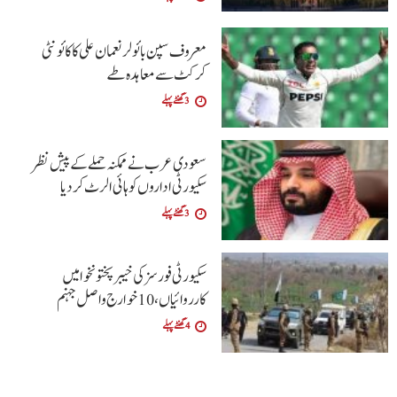
معروف سپن بائولر نعمان علی کا کائونٹی
کرکٹ سے معاہدہ طے
3 گھنٹے پہلے
سعودی عرب نے ممکنہ حملے کے پیش نظر
سکیورٹی اداروں کو ہائی الرٹ کردیا
3 گھنٹے پہلے
سکیورٹی فورسز کی خیبرپختونخوا میں
کارروائیاں،10 خوارج واصل جہنم
4 گھنٹے پہلے