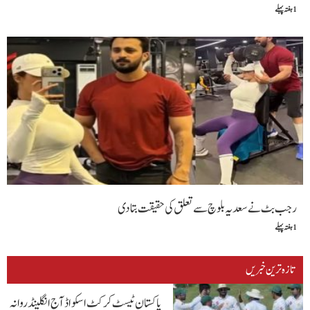
1 ہفتہ پہلے
رجب بٹ نے سعدیہ بلوچ سے تعلق کی حقیقت بتادی
1 ہفتہ پہلے
تازہ ترین خبریں
پاکستان ٹیسٹ کرکٹ اسکواڈ آج انگلینڈ روانہ