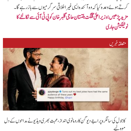
کرتے ہوئے وعدہ کیا کہ وہ آئندہ ایسی غیر اخلاقی سرگرمیوں سے باز رہے گا۔
مزید پڑھیں‌:وزیراعلیٰ گلگت بلتستان حاجی گلبر خان کو پی ٹی آئی سے نکالنے کا
نوٹیفکیشن جاری
متعلقہ خبریں
کاجول کی سالگرہ پر اجے دیوگن کا رومانوی انداز، محبت بھری ویڈیو نے مداحوں کے دل
موہ لیے