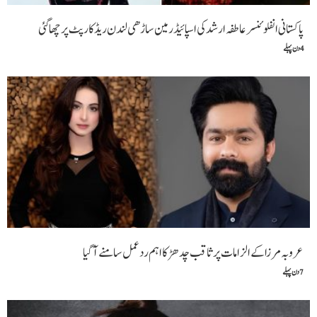
پاکستانی انفلوئنسر عاطفہ ارشد کی اسپائیڈر مین ساڑھی لندن ریڈ کارپٹ پر چھا گئی
4 دن پہلے
عروبہ مرزا کے الزامات پر ثاقب چدھڑ کا اہم ردعمل سامنے آگیا
7 دن پہلے