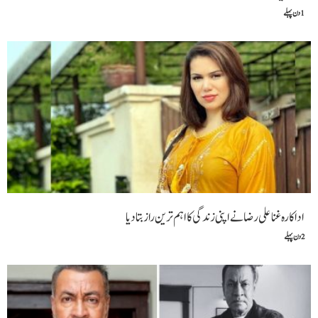
1 دن پہلے
اداکارہ غنا علی رضانےاپنی زندگی کا اہم ترین راز بتا دیا
2 دن پہلے