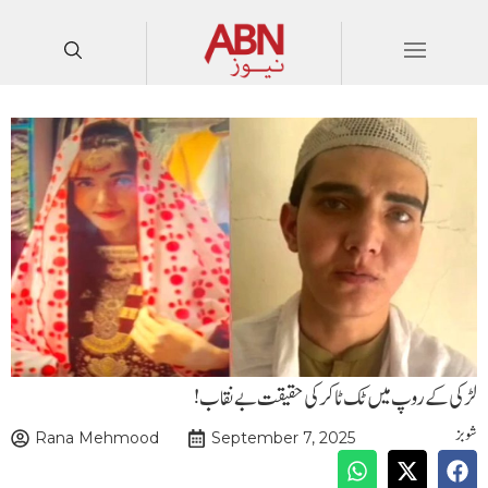
لڑکی کے روپ میں ٹک ٹاکر کی حقیقت بے نقاب!
شوبز
Rana Mehmood
September 7, 2025