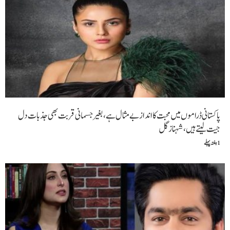
پاکستانی ڈراموں میں محبت کا انداز بے مثال ہے، بغیر جسمانی قربت بھی جذبات دل
جیت لیتے ہیں،شہناز گل
1 ہفتہ پہلے