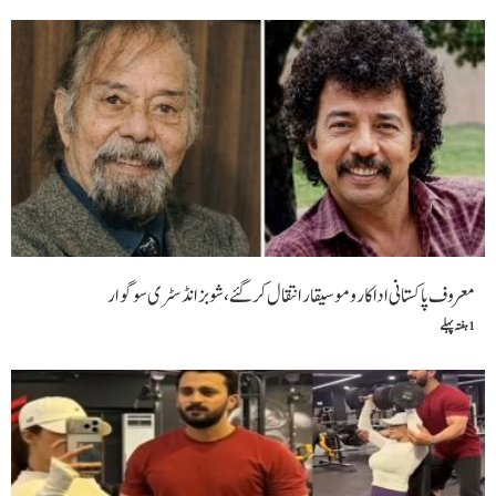
وف پاکستانی اداکار و موسیقار انتقال کر گئے، شوبز انڈسٹری سوگوار