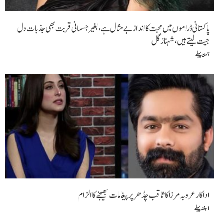
ستانی ڈراموں میں محبت کا انداز بے مثال ہے، بغیر جسمانی قربت بھی جذبات دل
 لیتے ہیں،شہناز گل
کار عروبہ مرزا کا ثاقب چڈھر پر پیغامات بھیجنے کا الزام