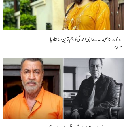
کارہ غنا علی رضانےاپنی زندگی کا اہم ترین راز بتا دیا