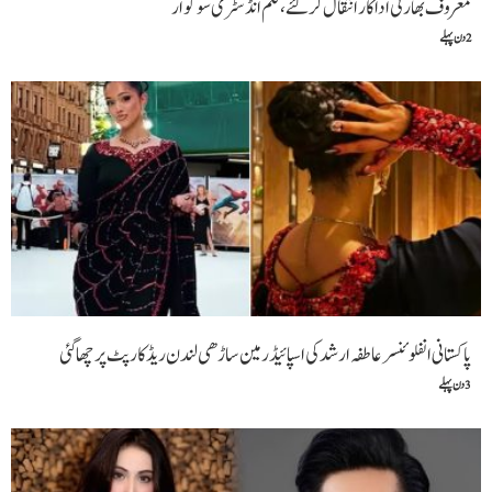
وف بھارتی اداکار انتقال کر گئے، فلم انڈسٹری سوگوار
ستانی انفلوئنسر عاطفہ ارشد کی اسپائیڈر مین ساڑھی لندن ریڈ کارپٹ پر چھا گئی