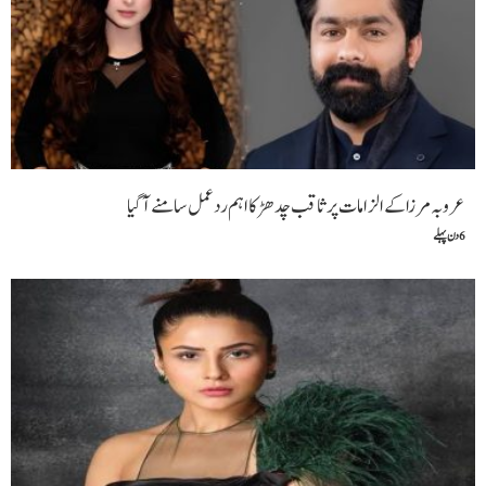
بہ مرزا کے الزامات پر ثاقب چدھڑ کا اہم ردعمل سامنے آگیا