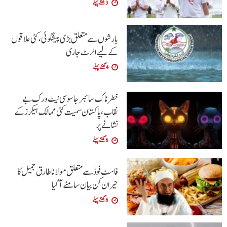
3 گھنٹے پہلے
بارشوں سے متعلق بڑی پیشگوئی، کئی علاقوں
کے لیے الرٹ جاری
4 گھنٹے پہلے
خطرناک سائبر جاسوسی نیٹ ورک بے
نقاب، پاکستان سمیت کئی ممالک ہیکرز کے
نشانے پر
6 گھنٹے پہلے
فاسٹ فوڈ سے متعلق مولانا طارق جمیل کا
حیران کن بیان سامنے آگیا
6 گھنٹے پہلے