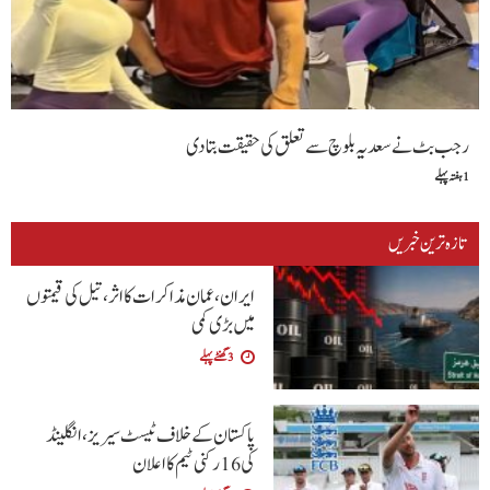
ب بٹ نے سعدیہ بلوچ سے تعلق کی حقیقت بتادی
ہ ترین خبریں
ایران، عمان مذاکرات کا اثر، تیل کی قیمتوں
میں بڑی کمی
3 گھنٹے پہلے
پاکستان کے خلاف ٹیسٹ سیریز، انگلینڈ
کی 16 رکنی ٹیم کا اعلان