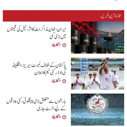
تازہ ترین خبریں
ایران، عمان مذاکرات کا اثر، تیل کی قیمتوں
میں بڑی کمی
7 گھنٹے پہلے
پاکستان کے خلاف ٹیسٹ سیریز، انگلینڈ
کی 16 رکنی ٹیم کا اعلان
7 گھنٹے پہلے
بارشوں سے متعلق بڑی پیشگوئی، کئی علاقوں
کے لیے الرٹ جاری
8 گھنٹے پہلے