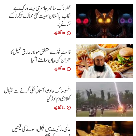
خطرناک سائبر جاسوسی نیٹ ورک بے
نقاب، پاکستان سمیت کئی ممالک ہیکرز کے
نشانے پر
10 گھنٹے پہلے
فاسٹ فوڈ سے متعلق مولانا طارق جمیل کا
حیران کن بیان سامنے آگیا
10 گھنٹے پہلے
افسوسناک حادثہ، آسمانی بجلی گرنے سے فٹبال
کھلاڑی دم توڑ گیا
11 گھنٹے پہلے
عالمی مارکیٹ میں ہلچل، سونے کی قیمتیں