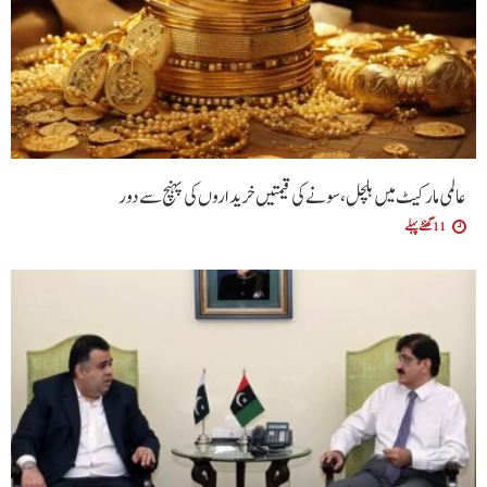
عالمی مارکیٹ میں ہلچل، سونے کی قیمتیں خریداروں کی پہنچ سے دور
11 گھنٹے پہلے