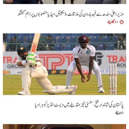
وزیراعلیٰ سندھ سے فہد ہارون کی ملاقات، ڈیجیٹل میڈیا منصوبوں پر اہم گفتگو
11 گھنٹے پہلے
پاکستان کی شاندار فتح،سنسنی خیز مقابلے میں ویسٹ انڈیز کو ہرا دیا
1 دن پہلے