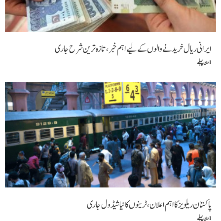
ایرانی ریال خریدنے والوں کے لیے اہم خبر، تازہ ترین شرح جاری
1 دن پہلے
پاکستان ریلویز کا اہم اعلان، ٹرینوں کا نیا شیڈول جاری
1 دن پہلے