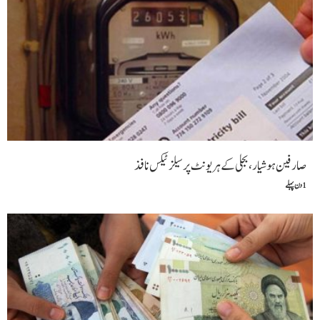
صارفین ہوشیار، بجلی کے ہر یونٹ پر سیلز ٹیکس نافذ
1 دن پہلے