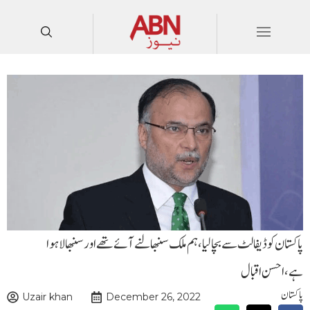
پاکستان کو ڈیفالٹ سے بچالیا،ہم ملک سنبھالنے آئے تھے اورسنبھالا ہوا
ہے،احسن اقبال
پاکستان
Uzair khan
December 26, 2022