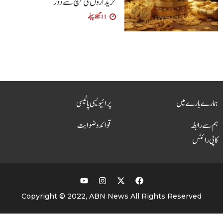
خریداروں کی پہنچ سے دور
11 گھنٹے پہلے
ہمارے بارے میں
پرائیویسی پالیسی
ہم سے رابطہ
قوائد و ضوابت
کاپی رائٹس
Copyright © 2022, ABN News All Rights Reserved