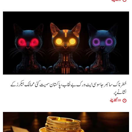
خطرناک سائبر جاسوسی نیٹ ورک بے نقاب، پاکستان سمیت کئی ممالک ہیکرز کے
نشانے پر
10 گھنٹے پہلے