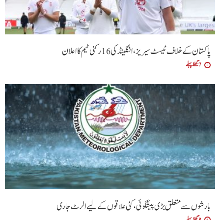
پاکستان کے خلاف ٹیسٹ سیریز، انگلینڈ کی 16 رکنی ٹیم کا اعلان
7 گھنٹے پہلے
بارشوں سے متعلق بڑی پیشگوئی، کئی علاقوں کے لیے الرٹ جاری
8 گھنٹے پہلے