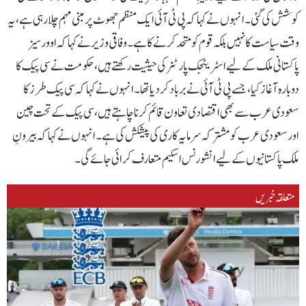
کوشش کی گئی۔انہوں نے کہا کہ پی ٹی آئی ایک منظم جھوٹ پر مبنی مہم چلا رہی ہے، یہ
وقت سیاست کا نہیں بلکہ قوم کو متحد کرنے کا ہے۔وفاقی وزیر نے کہا کہ اوورسیز
پاکستانی ملک کے لیے اسٹریٹجک پارٹنر کی حیثیت رکھتے ہیں، حکومت نے سی پیک کا
دوبارہ آغاز کیا، جسے پی ٹی آئی نے برباد کر دیا تھا۔انہوں نے کہاکہ سی پیک طرز کا
سعودی عرب سے بھی اقتصادی تعاون قائم کرنا چاہتے ہیں، سی پیک کے تحت چین
اور سعودی عرب کو مشترکہ سرمایہ کاری کی پیشکش کی ہے۔انہوں نے کہاکہ بیرونِ
ملک پاکستانیوں کے لیے انشورنس اسکیم متعارف کرائی جائے گی۔
متعلقہ خبریں