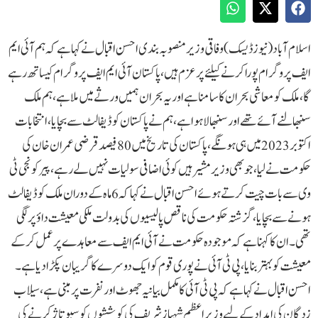
اسلام آباد(نیوزڈیسک)وفاقی وزیرمنصوبہ بندی احسن اقبال نے کہاہے کہ ہم آئی ایم
ایف پروگرام پورا کرنے کیلئے پرعزم ہیں،پاکستان آئی ایم ایف پروگرام کیساتھ رہے
گا،ملک کو معاشی بحران کا سامنا ہے اوریہ بحران ہمیں ورثے میں ملا ہے،ہم ملک
سنبھالنے آئے تھے اورسنبھالا ہواہے ،ہم نے پاکستان کو ڈیفالٹ سے بچایا،انتخابات
اکتوبر2023میں ہی ہونگے ،پاکستان کی تاریخ میں80 فیصد قرضی عمران خان کی
حکومت نے لیا،جوبھی وزیرمشیرہیں کوئی اضافی سولیات نہیں لے رہے،پیر کونجی ٹی
وی سے بات چیت کرتے ہوئے احسن اقبال نے کہاکہ 6 ماہ کے دوران ملک کو ڈیفالٹ
ہونے سے بچایا، گزشتہ حکومت کی ناقص پالیسیوں کی بدولت ملکی معیشت داؤ پر لگی
تھی۔ان کا کہنا ہے کہ موجودہ حکومت نے آئی ایم ایف سے معاہدے پر عمل کر کے
معیشت کو بہتر بنایا، پی ٹی آئی نے پوری قوم کو ایک دوسرے کا گریبان پکڑا دیا ہے۔
احسن اقبال نے کہا ہے کہ پی ٹی آئی کا مکمل بیانیہ جھوٹ اور نفرت پر مبنی ہے، سیلاب
زدگان کی امداد کے لیے وزیرِ اعظم شہباز شریف کی کوششوں کو سبوتاژ کرنے کی