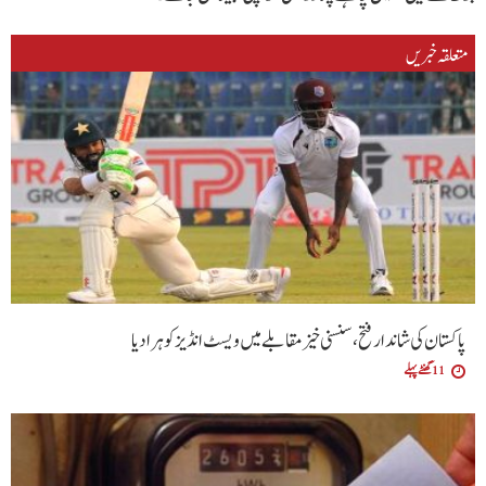
متعلقہ خبریں
پاکستان کی شاندار فتح،سنسنی خیز مقابلے میں ویسٹ انڈیز کو ہرا دیا
11 گھنٹے پہلے