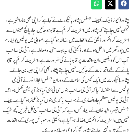
پشاور(نیوز ڈیسک) چیف جسٹس پشاور ہائیکورٹ نے کہا ہےکراچی بھی ہمارا شہر ہے،
لیکن نہیں چاہتے کہ پشاور میں اسٹریٹ کرائم بے قابو ہوجائیں، چار پانچ مہینوں سے
اسٹریٹ کرائم اور ڈکیتی کے واقعات میں اضافہ ہوگیا ہے، صوابی میں پولیس یونیفارم
میں چور گھر میں داخل ہوئے اور ڈکیتی کی، یہ بہت سنجیدہ معاملہ ہے، آئی جی صاحب
آپ اس کو دیکھیں، ان واقعات پر قابو پانے کی ضرورت ہے، اسٹریٹ کرائم پر قابو
پانے کے لئے اقدامات کئے جائیں۔ نہیں چاہتے پشاور بھی کراچی جیسا بن جائے۔
پشاور ہائیکورٹ میں ایک کیس کی سماعت کے دوران جسٹس اعجاز انور نے آئی جی
پولیس سے استفسار کیا کہ آئی جی صاحب بنوں سی ٹی ڈی کمپاؤنڈ آپریشن مکمل ہوا؟۔
آئی جی پولیس معظم جاہ انصاری نے جواب دیا کہ جی بنوں کمپانڈ کلیئر ہوگیا ہے۔چیف
جسٹس قیصر رشید خان نے ریمارکس دیے کہ آئی جی صاحب آج کل خبریں کچھ ٹھیک
نہیں ہیں، اسٹریٹ کرائم میں اضافہ ہوگیا ہے، ڈکیتی اور موبائل چوری کے واقعات
بڑھ گئے ہیں، نہیں چاہتے پشاور بھی کراچی جیسا بن جائے۔