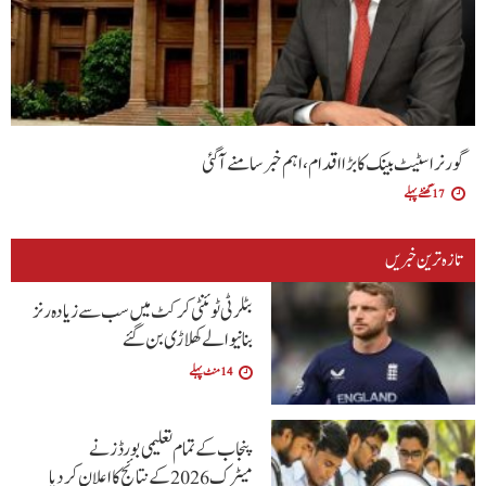
گورنر اسٹیٹ بینک کا بڑا اقدام، اہم خبر سامنے آگئی
17 گھنٹے پہلے
تازہ ترین خبریں
بٹلر ٹی ٹوئنٹی کرکٹ میں سب سے زیادہ رنز
بنانیوالے کھلاڑی بن گئے
14 منٹ پہلے
پنجاب کے تمام تعلیمی بورڈ ز نے
میٹرک 2026 کے نتائج کا اعلان کردیا