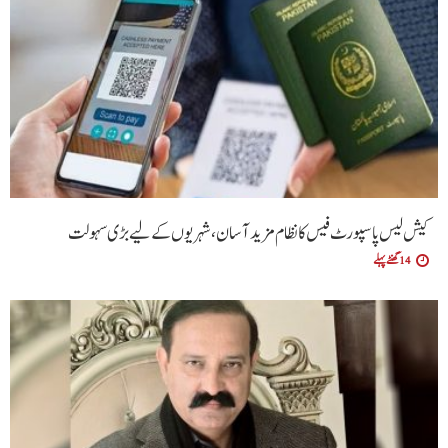
کیش لیس پاسپورٹ فیس کا نظام مزید آسان،شہریوں کے لیے بڑی سہولت
14 گھنٹے پہلے