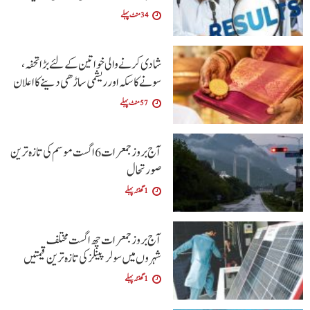
34 منٹ پہلے
شادی کرنے والی خواتین کےلئے بڑا تحفہ،
سونے کا سکہ اور ریشمی ساڑھی دینے کا اعلان
57 منٹ پہلے
آج بروز جمعرات 6 اگست موسم کی تازہ ترین
صورتحال
1 گھنٹہ پہلے
آج بروز جمعرات چھ اگست مختلف
شہروں میں سولر پینلز کی تازہ ترین قیمتیں
1 گھنٹہ پہلے