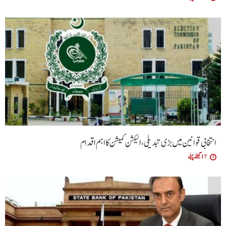
انتخابی قوانین میں بڑی تبدیلی، الیکشن کمیشن کا اہم اقدام
17 گھنٹے پہلے