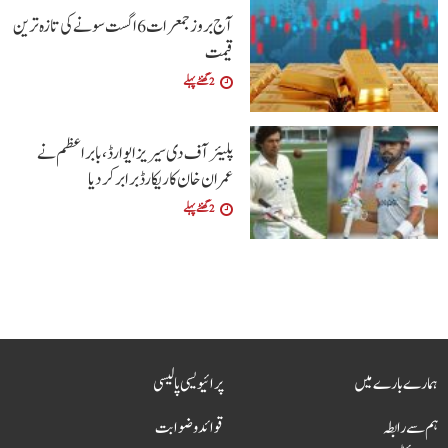
آج بروز جمعرات 6 اگست سونے کی تازہ ترین
قیمت
2 گھنٹے پہلے
پلیئرآف دی سیریز ایوارڈ،بابراعظم نے
عمران خان کا ریکارڈ برابر کردیا
2 گھنٹے پہلے
ہمارے بارے میں
پرائیویسی پالیسی
ہم سے رابطہ
قوائد و ضوابت