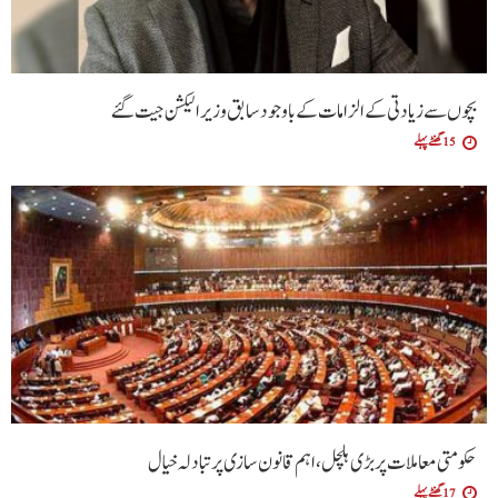
بچوں سے زیادتی کے الزامات کے باوجود سابق وزیر الیکشن جیت گئے
15 گھنٹے پہلے
حکومتی معاملات پر بڑی ہلچل ،اہم قانون سازی پر تبادلہ خیال
17 گھنٹے پہلے