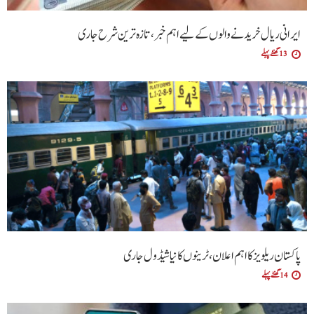
ایرانی ریال خریدنے والوں کے لیے اہم خبر، تازہ ترین شرح جاری
13 گھنٹے پہلے
پاکستان ریلویز کا اہم اعلان، ٹرینوں کا نیا شیڈول جاری
14 گھنٹے پہلے