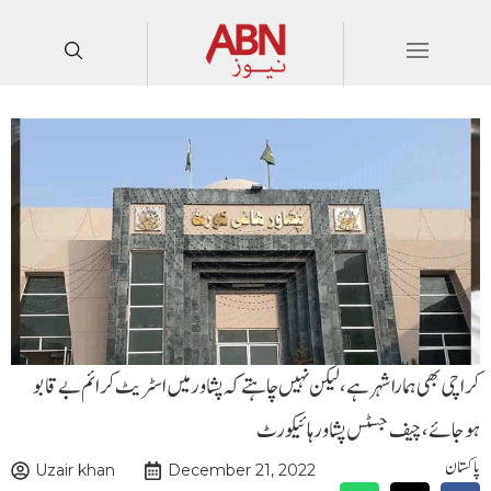
کراچی بھی ہمارا شہر ہے، لیکن نہیں چاہتے کہ پشاور میں اسٹریٹ کرائم بے قابو
ہوجائے،چیف جسٹس پشاور ہائیکورٹ
پاکستان
Uzair khan
December 21, 2022