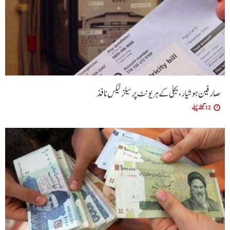
صارفین ہوشیار، بجلی کے ہر یونٹ پر سیلز ٹیکس نافذ
12 گھنٹے پہلے