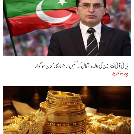
پی ٹی آئی چیئرمین کی والدہ انتقال کرگئیں، رہنما و کارکنان سوگوار
22 گھنٹے پہلے