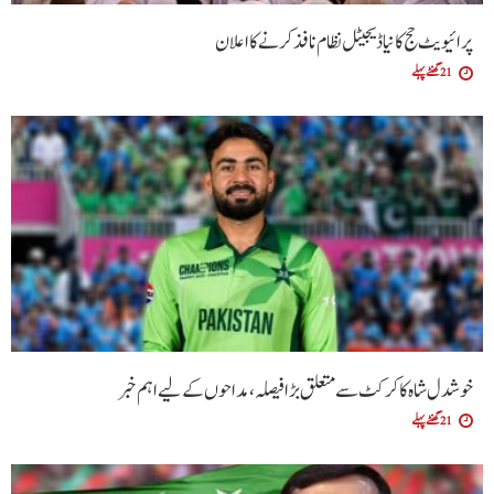
پرائیویٹ حج کا نیا ڈیجیٹل نظام نافذ کرنے کا اعلان
21 گھنٹے پہلے
خوشدل شاہ کا کرکٹ سے متعلق بڑا فیصلہ، مداحوں کے لیے اہم خبر
21 گھنٹے پہلے