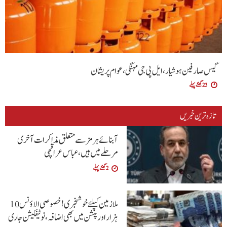
گیس صارفین ہوشیار، ایل پی جی مہنگی، عوام پریشان
23 گھنٹے پہلے
تازہ ترین خبریں
آبنائے ہرمز سے متعلق مذاکرات آخری
مرحلے میں ہیں، عباس عراقچی
2 گھنٹے پہلے
ملازمین کیلئے خوشخبری !خصوصی الاؤنس 10
ہزار اور پنشن میں بھی اضافہ،نوٹیفکیشن جاری