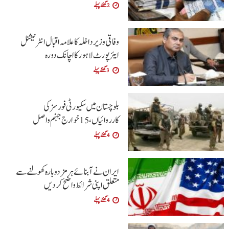
2 گھنٹے پہلے
وفاقی وزیر داخلہ کا علامہ اقبال انٹرنیشنل
ایئرپورٹ لاہور کا اچانک دورہ
3 گھنٹے پہلے
بلوچستان میں سکیورٹی فورسز کی
کارروائیاں، 15 خوارج جہنم واصل
4 گھنٹے پہلے
ایران نے آبنائے ہرمز دوبارہ کھولنے سے
متعلق اپنی شرائط واضح کردیں
4 گھنٹے پہلے