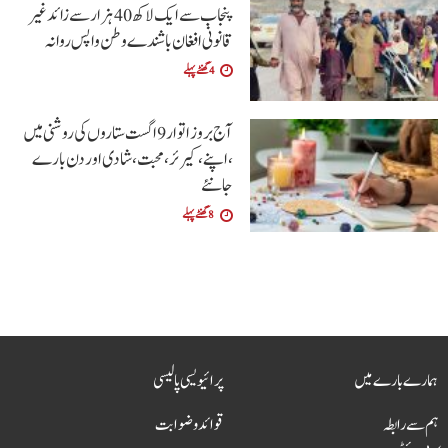
پنجاب سے ایک لاکھ 40 ہزار سے زائد غیر
قانونی افغان باشندے وطن واپس روانہ
4 گھنٹے پہلے
آج بروز اتوار9 اگست ستاروں کی روشنی میں
،اپنے،کیرئر،محبت ،شادی اور دن بارے
جانئے
8 گھنٹے پہلے
ہمارے بارے میں
پرائیویسی پالیسی
ہم سے رابطہ
قوائد و ضوابت