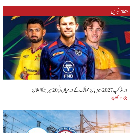
متعلقہ خبریں
ورلڈ کپ 2027، میزبان ممالک کے درمیان ٹی20 سیریز کا اعلان
17 گھنٹے پہلے