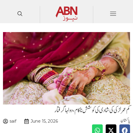
کم عمر لڑکی کی شادی کی کوشش ناکام ،دولہا گرفتار
پاکستان
saif
June 15, 2026