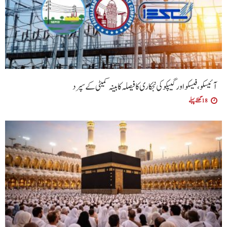
آئیسکو، فیسکو اور گیپکو کی نجکاری کا فیصلہ کابینہ کمیٹی کے سپرد
18 گھنٹے پہلے