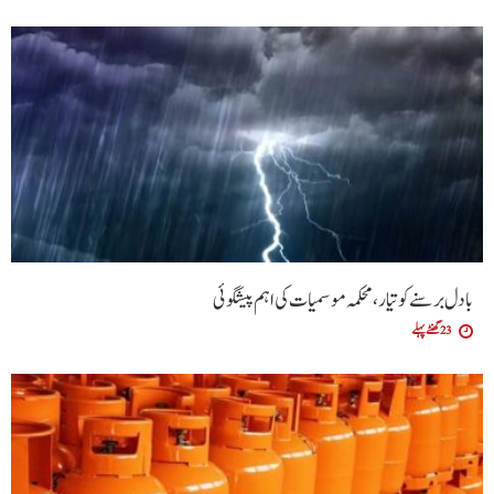
بادل برسنے کو تیار، محکمہ موسمیات کی اہم پیشگوئی
23 گھنٹے پہلے