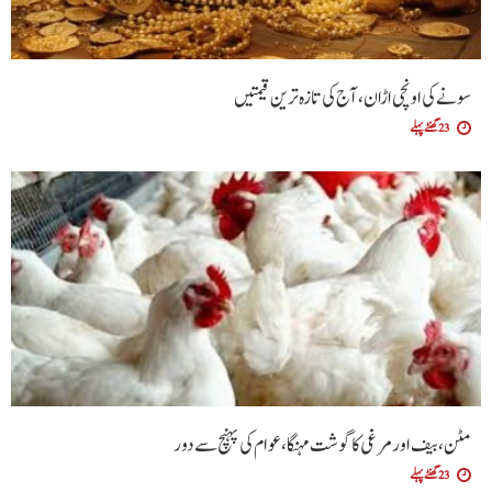
سونے کی اونچی اڑان، آج کی تازہ ترین قیمتیں
23 گھنٹے پہلے
مٹن، بیف اور مرغی کا گوشت مہنگا، عوام کی پہنچ سے دور
23 گھنٹے پہلے