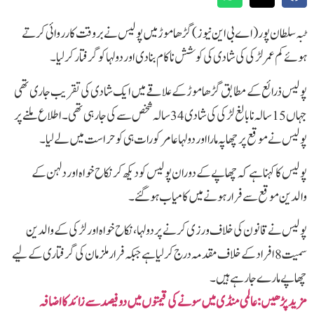
ٹبہ سلطان پور(اے بی این نیوز) گڑھا موڑ میں پولیس نے بروقت کارروائی کرتے
ہوئے کم عمر لڑکی کی شادی کی کوشش ناکام بنا دی اور دولہا کو گرفتار کر لیا۔
پولیس ذرائع کے مطابق گڑھا موڑ کے علاقے میں ایک شادی کی تقریب جاری تھی
جہاں 15 سالہ نابالغ لڑکی کی شادی 34 سالہ شخص سے کی جا رہی تھی۔ اطلاع ملنے پر
پولیس نے موقع پر چھاپہ مارا اور دولہا عامر کو رات ہی کو حراست میں لے لیا۔
پولیس کا کہنا ہے کہ چھاپے کے دوران پولیس کو دیکھ کر نکاح خواہ اور دلہن کے
والدین موقع سے فرار ہونے میں کامیاب ہو گئے۔
پولیس نے قانون کی خلاف ورزی کرنے پر دولہا، نکاح خواہ اور لڑکی کے والدین
سمیت 8 افراد کے خلاف مقدمہ درج کر لیا ہے جبکہ فرار ملزمان کی گرفتاری کے لیے
چھاپے مارے جا رہے ہیں۔
مزید پڑھیں: عالمی منڈی میں سونے کی قیمتوں میں دو فیصدسے زائد کا اضافہ