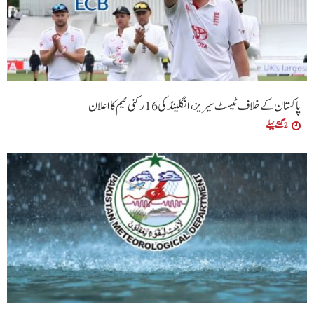
پاکستان کے خلاف ٹیسٹ سیریز، انگلینڈ کی 16 رکنی ٹیم کا اعلان
2 گھنٹے پہلے