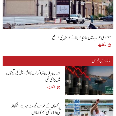
سعودی عرب میں جائیداد بنانے کا سنہری موقع
9 گھنٹے پہلے
تازہ ترین خبریں
ایران، عمان مذاکرات کا اثر، تیل کی قیمتوں
میں بڑی کمی
1 گھنٹہ پہلے
پاکستان کے خلاف ٹیسٹ سیریز، انگلینڈ
کی 16 رکنی ٹیم کا اعلان