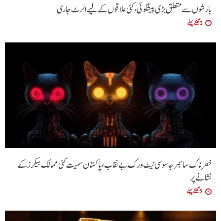
بارشوں سے متعلق بڑی پیشگوئی، کئی علاقوں کے لیے الرٹ جاری
2 گھنٹے پہلے
خطرناک سائبر جاسوسی نیٹ ورک بے نقاب، پاکستان سمیت کئی ممالک ہیکرز کے
نشانے پر
5 گھنٹے پہلے