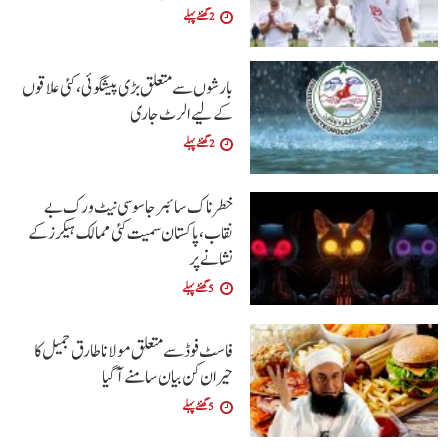
2 گھنٹے پہلے
بارشوں سے متعلق بڑی پیشگوئی، کئی علاقوں
کے لیے الرٹ جاری
2 گھنٹے پہلے
خطرناک سائبر جاسوسی نیٹ ورک بے
نقاب، پاکستان سمیت کئی ممالک ہیکرز کے
نشانے پر
5 گھنٹے پہلے
فاسٹ فوڈ سے متعلق مولانا طارق جمیل کا
حیران کن بیان سامنے آگیا
5 گھنٹے پہلے