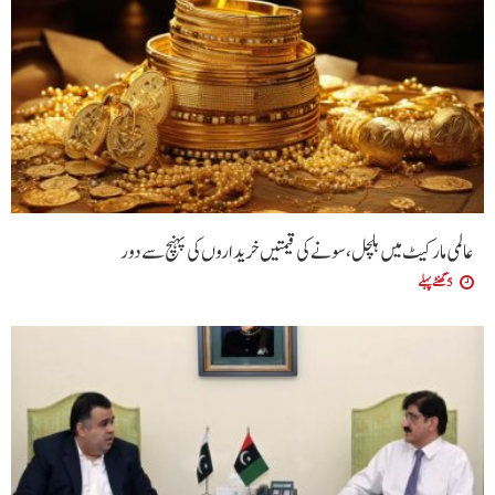
عالمی مارکیٹ میں ہلچل، سونے کی قیمتیں خریداروں کی پہنچ سے دور
5 گھنٹے پہلے