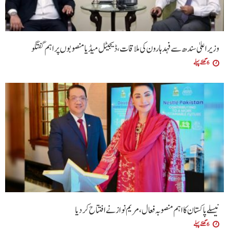
وزیراعلیٰ سندھ سے فہد ہارون کی ملاقات، ڈیجیٹل میڈیا منصوبوں پر اہم گفتگو
6 گھنٹے پہلے
نیسلے پاکستان کا اہم منصوبہ فعال، مریم نواز نے افتتاح کر دیا
6 گھنٹے پہلے