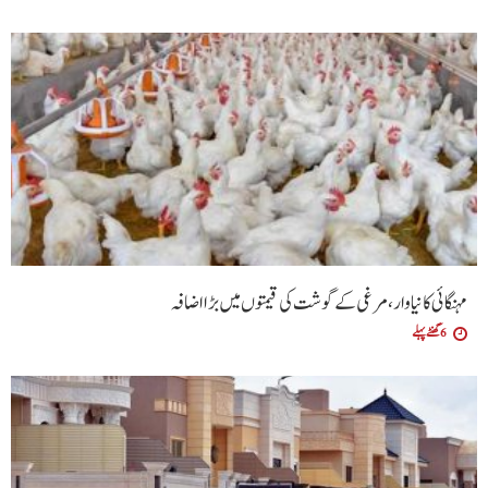
مہنگائی کا نیا وار، مرغی کے گوشت کی قیمتوں میں بڑا اضافہ
6 گھنٹے پہلے