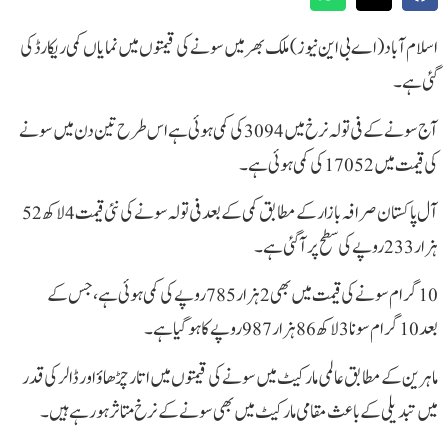
اسلام آباد(اے بی این نیوز)ملک بھر میں سونے کی قیمتوں میں نمایاں کمی ریکارڈ کی
گئی ہے۔
آج سونے کے فی تولہ نرخ میں 3094 کی کمی ہوئی ہے اس طرح تین دن میں سونے
کی قیمت میں 17052 کی کمی ہوئی ہے۔
آل پاکستان صرافہ بازار کے مطابق کمی کے بعد فی تولہ سونے کی نئی قیمت 4 لاکھ 52
ہزار 233 روپے کی سطح پر آ گئی ہے۔
10 گرام سونے کی قیمت میں بھی 2 ہزار 785 روپے کی کمی ہوئی ہے، جس کے
بعد 10 گرام سونا 3 لاکھ 86 ہزار 987 روپے کا ہو گیا ہے۔
ماہرین کے مطابق عالمی مارکیٹ میں سونے کی قیمتوں میں اتار چڑھاؤ اور ڈالر کی قدر
میں تبدیلی کے باعث مقامی مارکیٹ میں بھی سونے کے نرخ متاثر ہو رہے ہیں۔