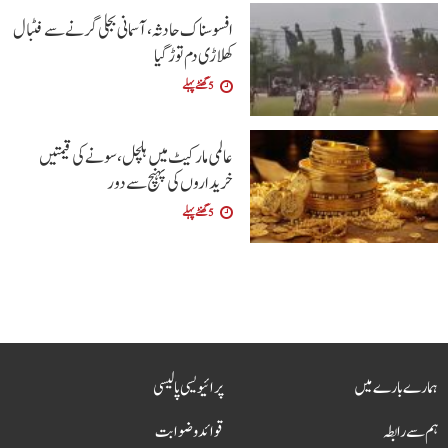
افسوسناک حادثہ، آسمانی بجلی گرنے سے فٹبال
کھلاڑی دم توڑ گیا
5 گھنٹے پہلے
عالمی مارکیٹ میں ہلچل، سونے کی قیمتیں
خریداروں کی پہنچ سے دور
5 گھنٹے پہلے
ہمارے بارے میں
پرائیویسی پالیسی
ہم سے رابطہ
قوائد و ضوابت